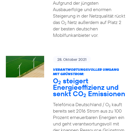
Aufgrund der jüngsten
Ausbauerfolge und enormen
Steigerung in der Netzqualität rückt
das O
Netz außerdem auf Platz 2
2
der besten deutschen
Mobilfunkanbieter vor.
28. Oktober 2021
VERANTWORTUNGSVOLLER UMGANG
MIT GRÜNSTROM:
O
steigert
2
Energieeffizienz und
senkt CO
Emissionen
2
Telefónica Deutschland / O
kauft
2
bereits seit 2016 Strom aus zu 100
Prozent erneuerbaren Energien ein
und geht verantwortungsvoll mit
der knappen Ressource Grünstrom