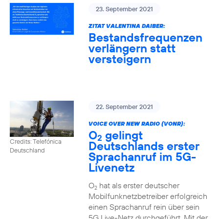
23. September 2021
ZITAT VALENTINA DAIBER:
Bestandsfrequenzen
verlängern statt
versteigern
22. September 2021
VOICE OVER NEW RADIO (VONR):
O
gelingt
2
Credits: Telefónica
Deutschlands erster
Deutschland
Sprachanruf im 5G-
Livenetz
O
hat als erster deutscher
2
Mobilfunknetzbetreiber erfolgreich
einen Sprachanruf rein über sein
5G Live-Netz durchgeführt. Mit der