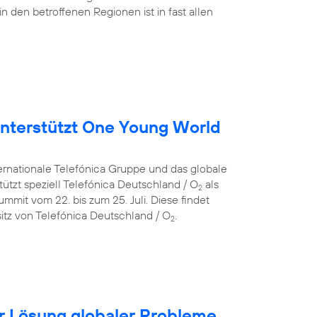
in den betroffenen Regionen ist in fast allen
nterstützt One Young World
ternationale Telefónica Gruppe und das globale
ützt speziell Telefónica Deutschland / O
als
2
mit vom 22. bis zum 25. Juli. Diese findet
itz von Telefónica Deutschland / O
.
2
für Lösung globaler Probleme