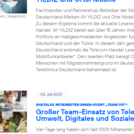
Fachhändler und Partnershop-Betreiber der Mob
Deutschland Marken AY YILDIZ und Orte Mobil
vic
|
Ausschnitt
Zu diesem Ergebnis kommt die aktuelle Leserwa
Handel. AY YILDIZ bietet seit über 15 Jahren ih
Portfolio an maßgeschneiderten Angeboten für 
Deutschland und der Türkei. In diesem Jahr gew
Deutschland erstmals die Telecom Handel Lese
Mobilfunkanbieter“. Den zweiten Platz belegt O
Menschen mit Migrationshintergrund im deutsch
Telefónica Deutschland beheimatet ist.
05. Juli 2021
DIGITALES MITARBEITER:INNEN-EVENT „TEAM UP!“:
Großer Team-Einsatz von Tel
Umwelt, Digitales und Sozial
Vier Tage lang haben sich fast 1000 Mitarbeite