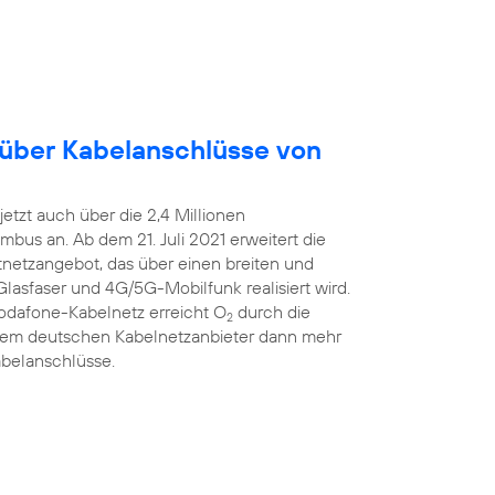
 über Kabelanschlüsse von
etzt auch über die 2,4 Millionen
bus an. Ab dem 21. Juli 2021 erweitert die
estnetzangebot, das über einen breiten und
Glasfaser und 4G/5G-Mobilfunk realisiert wird.
Vodafone-Kabelnetz erreicht O
durch die
2
ßtem deutschen Kabelnetzanbieter dann mehr
abelanschlüsse.