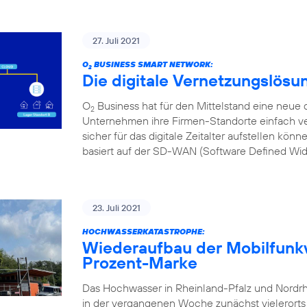
27. Juli 2021
O
BUSINESS SMART NETWORK:
2
Die digitale Vernetzungslösu
O
Business hat für den Mittelstand eine neue d
2
Unternehmen ihre Firmen-Standorte einfach ve
sicher für das digitale Zeitalter aufstellen kön
basiert auf der SD-WAN (Software Defined Wi
23. Juli 2021
HOCHWASSERKATASTROPHE:
Wiederaufbau der Mobilfunkv
Prozent-Marke
Das Hochwasser in Rheinland-Pfalz und Nordr
in der vergangenen Woche zunächst vielerorts l