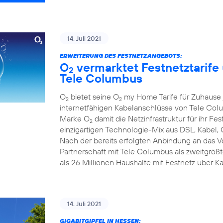
14. Juli 2021
ERWEITERUNG DES FESTNETZANGEBOTS:
O
vermarktet Festnetztarife
2
Tele Columbus
O
bietet seine O
my Home Tarife für Zuhause j
2
2
internetfähigen Kabelanschlüsse von Tele Colum
Marke O
damit die Netzinfrastruktur für ihr F
2
einzigartigen Technologie-Mix aus DSL, Kabel, 
Nach der bereits erfolgten Anbindung an das 
Partnerschaft mit Tele Columbus als zweitgrö
als 26 Millionen Haushalte mit Festnetz über K
14. Juli 2021
GIGABITGIPFEL IN HESSEN: