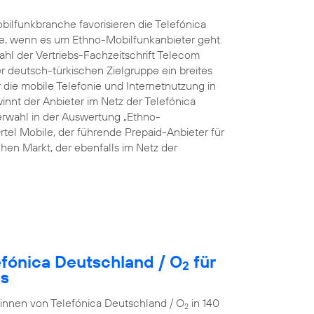
ilfunkbranche favorisieren die Telefónica
e, wenn es um Ethno-Mobilfunkanbieter geht.
hl der Vertriebs-Fachzeitschrift Telecom
rer deutsch-türkischen Zielgruppe ein breites
die mobile Telefonie und Internetnutzung in
innt der Anbieter im Netz der Telefónica
rwahl in der Auswertung „Ethno-
rtel Mobile, der führende Prepaid-Anbieter für
en Markt, der ebenfalls im Netz der
efónica Deutschland / O
für
2
es
r:innen von Telefónica Deutschland / O
in 140
2