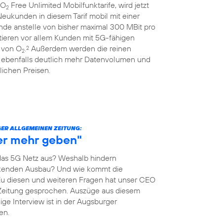
 O
Free Unlimited Mobilfunktarife, wird jetzt
2
eukunden in diesem Tarif mobil mit einer
nde anstelle von bisher maximal 300 MBit pro
itieren vor allem Kunden mit 5G-fähigen
 von O
.
Außerdem werden die reinen
2
2
 ebenfalls deutlich mehr Datenvolumen und
ichen Preisen.
ER ALLGEMEINEN ZEITUNG:
her mehr geben"
as 5G Netz aus? Weshalb hindern
kenden Ausbau? Und wie kommt die
Zu diesen und weiteren Fragen hat unser CEO
Zeitung gesprochen. Auszüge aus diesem
ige Interview ist in der Augsburger
en.