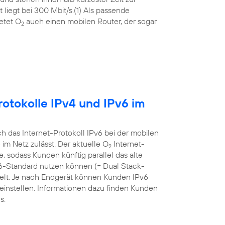
liegt bei 300 Mbit/s.(1) Als passende
etet O
auch einen mobilen Router, der sogar
2
otokolle IPv4 und IPv6 im
 das Internet-Protokoll IPv6 bei der mobilen
m Netz zulässt. Der aktuelle O
Internet-
2
sodass Kunden künftig parallel das alte
v6-Standard nutzen können (= Dual Stack-
ielt. Je nach Endgerät können Kunden IPv6
einstellen. Informationen dazu finden Kunden
s.