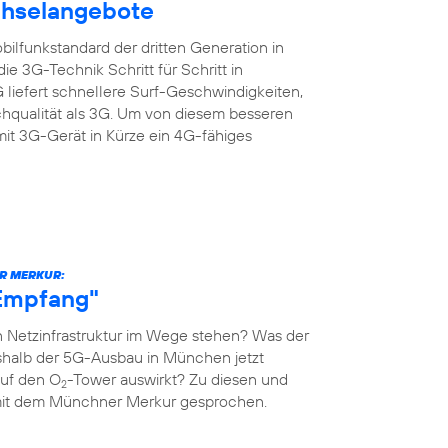
chselangebote
ilfunkstandard der dritten Generation in
e 3G-Technik Schritt für Schritt in
liefert schnellere Surf-Geschwindigkeiten,
chqualität als 3G. Um von diesem besseren
mit 3G-Gerät in Kürze ein 4G-fähiges
R MERKUR:
-Empfang"
 Netzinfrastruktur im Wege stehen? Was der
shalb der 5G-Ausbau in München jetzt
auf den O
-Tower auswirkt? Zu diesen und
2
mit dem Münchner Merkur gesprochen.