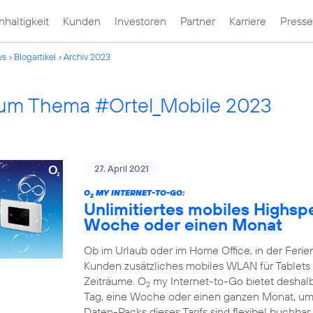
haltigkeit
Kunden
Investoren
Partner
Karriere
Presse
ws
Blogartikel
Archiv 2023
 zum Thema #Ortel_Mobile 2023
27. April 2021
O
MY INTERNET-TO-GO:
2
Unlimitiertes mobiles Highsp
Woche oder einen Monat
Ob im Urlaub oder im Home Office, in der Fer
Kunden zusätzliches mobiles WLAN für Tablets 
Zeiträume. O
my Internet-to-Go bietet deshalb 
2
Tag, eine Woche oder einen ganzen Monat, um 
Daten-Packs dieses Tarifs sind flexibel buchbar