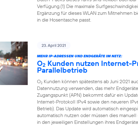
Verfügung.(1) Die maximale Surfgeschwindigkeit 
Ergänzung für dieses WLAN zum Mitnehmen bi
in die Hosentasche passt.
23. April 2021
MEHR IP-ADRESSEN UND ENDGERÄTE IM NETZ:
O
Kunden nutzen Internet-Pr
2
Parallelbetrieb
O
Kunden können spätestens ab Juni 2021 auch
2
Datennutzung verwenden, das mehr Endgeräte i
Zugangspunkt (APN) bekommt dafür ein Update, 
Internet-Protokoll IPv4 sowie den neueren IP
Betrieb). Das Update wird automatisch eingesp
automatisch nutzen oder müssen dies manuell 
in den jeweiligen Einstellungen ihres Endgeräte