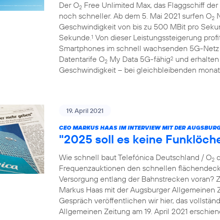
Der O
Free Unlimited Max, das Flaggschiff der
2
noch schneller. Ab dem 5. Mai 2021 surfen O
N
2
Geschwindigkeit von bis zu 500 MBit pro Seku
Sekunde.
Von dieser Leistungssteigerung prof
1
Smartphones im schnell wachsenden 5G-Netz
Datentarife O
My Data 5G-fähig
und erhalten
2
2
Geschwindigkeit – bei gleichbleibenden monatl
19. April 2021
CEO MARKUS HAAS IM INTERVIEW MIT DER AUGSBURG
"2025 soll es keine Funklöc
Wie schnell baut Telefónica Deutschland / O
d
2
Frequenzauktionen den schnellen flächendec
Versorgung entlang der Bahnstrecken voran? 
Markus Haas mit der Augsburger Allgemeinen 
Gespräch veröffentlichen wir hier, das vollständ
Allgemeinen Zeitung am 19. April 2021 erschien