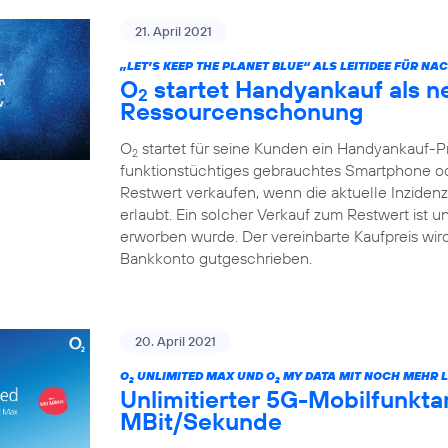
21. April 2021
„LET’S KEEP THE PLANET BLUE“ ALS LEITIDEE FÜR N
O
startet Handyankauf als n
2
Ressourcenschonung
O
startet für seine Kunden ein Handyankauf-
2
funktionstüchtiges gebrauchtes Smartphone od
Restwert verkaufen, wenn die aktuelle Inzide
erlaubt. Ein solcher Verkauf zum Restwert ist 
erworben wurde. Der vereinbarte Kaufpreis wi
Bankkonto gutgeschrieben.
20. April 2021
O
UNLIMITED MAX UND O
MY DATA MIT NOCH MEHR L
2
2
Unlimitierter 5G-Mobilfunktari
MBit/Sekunde