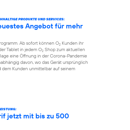
ACHHALTIGE PRODUKTE UND SERVICES:
euestes Angebot für mehr
Programm. Ab sofort können O
Kunden ihr
2
er Tablet in jedem O
Shop zum aktuellen
2
nzlage eine Öffnung in der Corona-Pandemie
unabhängig davon, wo das Gerät ursprünglich
rd dem Kunden unmittelbar auf seinem
EISTUNG:
f jetzt mit bis zu 500