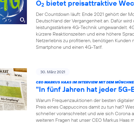
O
bietet preisattraktive We
2
Der Countdown läuft: Ende 2021 gehört der Mob
Deutschland der Vergangenheit an. Dafür wird di
leistungsstärkere 4G-Technik umgewandelt. 4G 
kürzere Reaktionszeiten und eine höhere Spra
Netzerlebnis zu profitieren, benötigen Kunden 
Smartphone und einen 4G-Tarif.
30. März 2021
CEO MARKUS HAAS IM INTERVIEW MIT DEM MÜNCHNE
"In fünf Jahren hat jeder 5G
Warum Frequenzauktionen der besten digitalen
Preis eines Cappuccinos damit zu tun hat? We
schneller voranschreitet und wie sich Corona 
weiteren Fragen hat unser CEO Markus Haas 