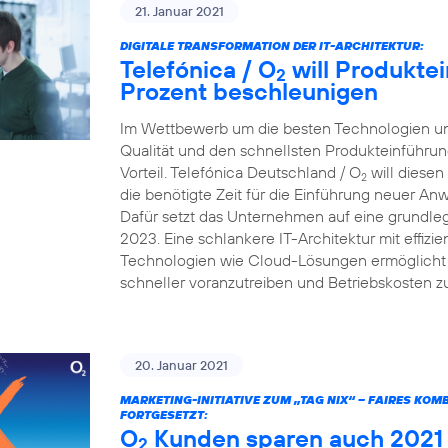
21. Januar 2021
DIGITALE TRANSFORMATION DER IT-ARCHITEKTUR:
Telefónica / O
will Produkte
2
Prozent beschleunigen
Im Wettbewerb um die besten Technologien und
Qualität und den schnellsten Produkteinführun
Vorteil. Telefónica Deutschland / O
will diesen
2
die benötigte Zeit für die Einführung neuer A
Dafür setzt das Unternehmen auf eine grundleg
2023. Eine schlankere IT-Architektur mit effiz
Technologien wie Cloud-Lösungen ermöglicht e
schneller voranzutreiben und Betriebskosten z
20. Januar 2021
MARKETING-INITIATIVE ZUM „TAG NIX“ – FAIRES KO
FORTGESETZT:
O
Kunden sparen auch 2021 v
2