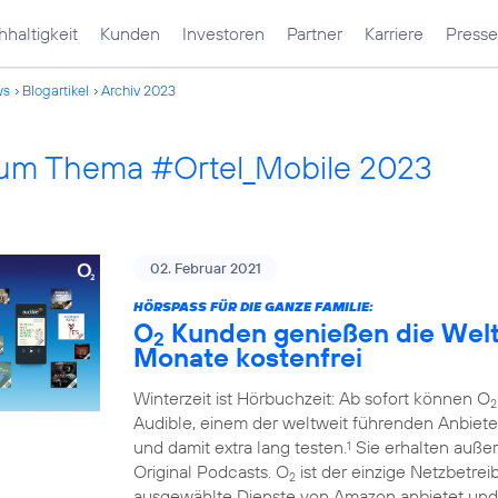
haltigkeit
Kunden
Investoren
Partner
Karriere
Presse
ws
Blogartikel
Archiv 2023
 zum Thema #Ortel_Mobile 2023
02. Februar 2021
HÖRSPASS FÜR DIE GANZE FAMILIE:
O
Kunden genießen die Welt 
2
Monate kostenfrei
Winterzeit ist Hörbuchzeit: Ab sofort können O
2
Audible, einem der weltweit führenden Anbiete
und damit extra lang testen.
Sie erhalten auße
1
Original Podcasts. O
ist der einzige Netzbetre
2
ausgewählte Dienste von Amazon anbietet und 