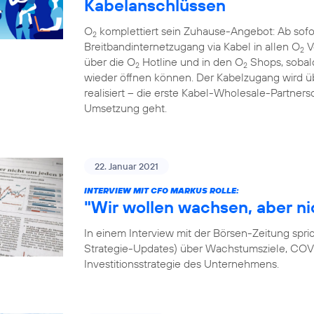
Kabelanschlüssen
O
komplettiert sein Zuhause-Angebot: Ab sof
2
Breitbandinternetzugang via Kabel in allen O
V
2
über die O
Hotline und in den O
Shops, sobal
2
2
wieder öffnen können. Der Kabelzugang wird
realisiert – die erste Kabel-Wholesale-Partnersc
Umsetzung geht.
22. Januar 2021
INTERVIEW MIT CFO MARKUS ROLLE:
"Wir wollen wachsen, aber ni
In einem Interview mit der Börsen-Zeitung spri
Strategie-Updates) über Wachstumsziele, COVID
Investitionsstrategie des Unternehmens.