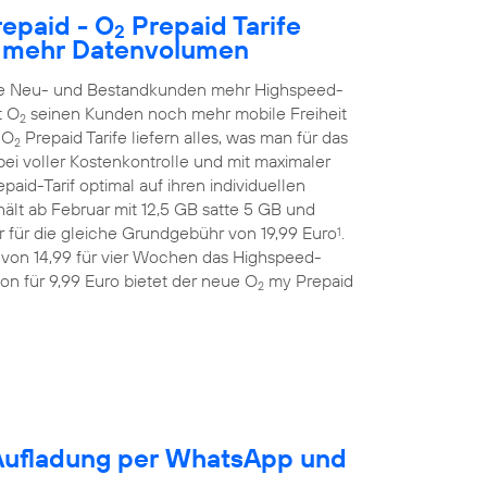
epaid - O
Prepaid Tarife
2
h mehr Datenvolumen
alle Neu- und Bestandkunden mehr Highspeed-
t O
seinen Kunden noch mehr mobile Freiheit
2
 O
Prepaid Tarife liefern alles, was man für das
2
ei voller Kostenkontrolle und mit maximaler
aid-Tarif optimal auf ihren individuellen
ält ab Februar mit 12,5 GB satte 5 GB und
 für die gleiche Grundgebühr von 19,99 Euro
.
1
 von 14,99 für vier Wochen das Highspeed-
on für 9,99 Euro bietet der neue O
my Prepaid
2
-Aufladung per WhatsApp und