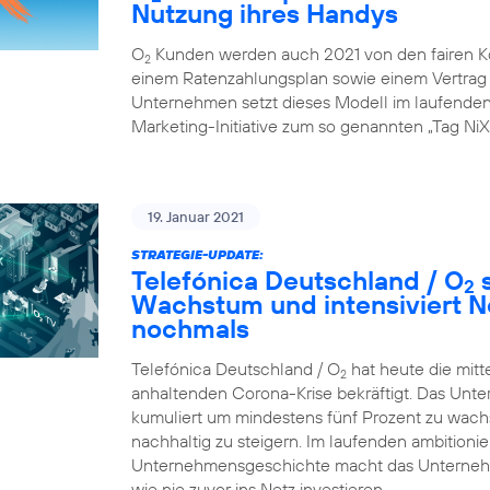
Nutzung ihres Handys
O
Kunden werden auch 2021 von den fairen K
2
einem Ratenzahlungsplan sowie einem Vertrag ü
Unternehmen setzt dieses Modell im laufenden G
Marketing-Initiative zum so genannten „Tag NiX
19. Januar 2021
STRATEGIE-UPDATE:
Telefónica Deutschland / O
s
2
Wachstum und intensiviert N
nochmals
Telefónica Deutschland / O
hat heute die mitt
2
anhaltenden Corona-Krise bekräftigt. Das Unte
kumuliert um mindestens fünf Prozent zu wachsen
nachhaltig zu steigern. Im laufenden ambition
Unternehmensgeschichte macht das Unternehme
wie nie zuvor ins Netz investieren.