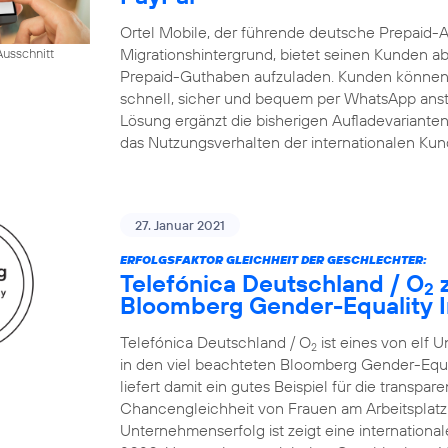
Ortel Mobile, der führende deutsche Prepaid-
Migrationshintergrund, bietet seinen Kunden ab
usschnitt
Prepaid-Guthaben aufzuladen. Kunden können 
schnell, sicher und bequem per WhatsApp ansto
Lösung ergänzt die bisherigen Aufladevarianten 
das Nutzungsverhalten der internationalen Ku
27. Januar 2021
ERFOLGSFAKTOR GLEICHHEIT DER GESCHLECHTER:
Telefónica Deutschland / O
z
2
Bloomberg Gender-Equality I
Telefónica Deutschland / O
ist eines von elf 
2
in den viel beachteten Bloomberg Gender-Equ
liefert damit ein gutes Beispiel für die transp
Chancengleichheit von Frauen am Arbeitsplatz.
Unternehmenserfolg ist zeigt eine internatio