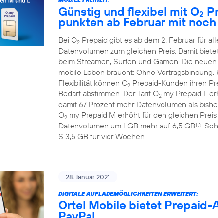
Günstig und flexibel mit O
Pr
2
punkten ab Februar mit noc
Bei O
Prepaid gibt es ab dem 2. Februar für 
2
Datenvolumen zum gleichen Preis. Damit biete
beim Streamen, Surfen und Gamen. Die neuen
mobile Leben braucht: Ohne Vertragsbindung, b
Flexibilität können O
Prepaid-Kunden ihren Prep
2
Bedarf abstimmen. Der Tarif O
my Prepaid L erh
2
damit 67 Prozent mehr Datenvolumen als bisher
O
my Prepaid M erhöht für den gleichen Preis
2
Datenvolumen um 1 GB mehr auf 6,5 GB
. Sch
1,3
S 3,5 GB für vier Wochen.
28. Januar 2021
DIGITALE AUFLADEMÖGLICHKEITEN ERWEITERT:
Ortel Mobile bietet Prepaid
PayPal