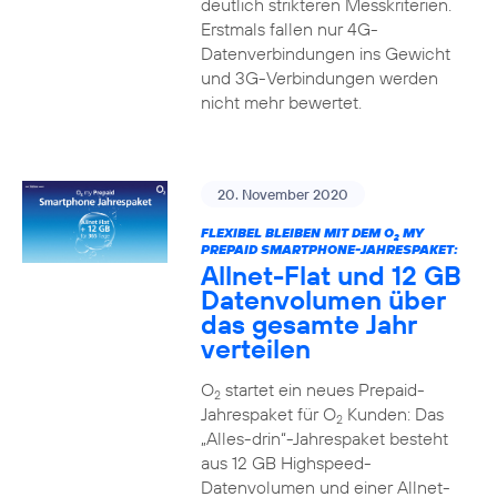
deutlich strikteren Messkriterien.
Erstmals fallen nur 4G-
Datenverbindungen ins Gewicht
und 3G-Verbindungen werden
nicht mehr bewertet.
20. November 2020
FLEXIBEL BLEIBEN MIT DEM O
MY
2
PREPAID SMARTPHONE-JAHRESPAKET:
Allnet-Flat und 12 GB
Datenvolumen über
das gesamte Jahr
verteilen
O
startet ein neues Prepaid-
2
Jahrespaket für O
Kunden: Das
2
„Alles-drin“-Jahrespaket besteht
aus 12 GB Highspeed-
Datenvolumen und einer Allnet-