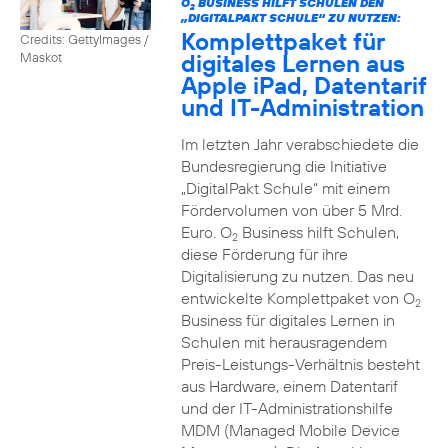
O
BUSINESS HILFT SCHULEN DEN
2
„DIGITALPAKT SCHULE“ ZU NUTZEN:
Komplettpaket für
Credits: GettyImages /
digitales Lernen aus
Maskot
Apple iPad, Datentarif
und IT-Administration
Im letzten Jahr verabschiedete die
Bundesregierung die Initiative
„DigitalPakt Schule“ mit einem
Fördervolumen von über 5 Mrd.
Euro. O
Business hilft Schulen,
2
diese Förderung für ihre
Digitalisierung zu nutzen. Das neu
entwickelte Komplettpaket von O
2
Business für digitales Lernen in
Schulen mit herausragendem
Preis-Leistungs-Verhältnis besteht
aus Hardware, einem Datentarif
und der IT-Administrationshilfe
MDM (Managed Mobile Device