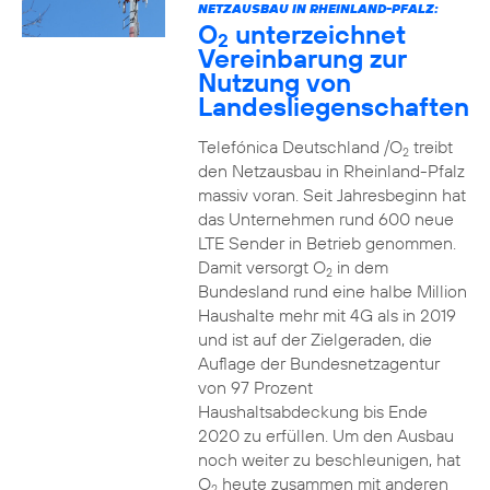
NETZAUSBAU IN RHEINLAND-PFALZ:
O
unterzeichnet
2
Vereinbarung zur
Nutzung von
Landesliegenschaften
Telefónica Deutschland /O
treibt
2
den Netzausbau in Rheinland-Pfalz
massiv voran. Seit Jahresbeginn hat
das Unternehmen rund 600 neue
LTE Sender in Betrieb genommen.
Damit versorgt O
in dem
2
Bundesland rund eine halbe Million
Haushalte mehr mit 4G als in 2019
und ist auf der Zielgeraden, die
Auflage der Bundesnetzagentur
von 97 Prozent
Haushaltsabdeckung bis Ende
2020 zu erfüllen. Um den Ausbau
noch weiter zu beschleunigen, hat
O
heute zusammen mit anderen
2