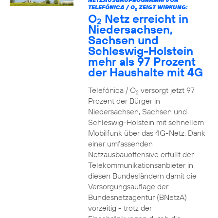
TELEFÓNICA / O
ZEIGT WIRKUNG:
2
O
Netz erreicht in
2
Niedersachsen,
Sachsen und
Schleswig-Holstein
mehr als 97 Prozent
der Haushalte mit 4G
Telefónica / O
versorgt jetzt 97
2
Prozent der Bürger in
Niedersachsen, Sachsen und
Schleswig-Holstein mit schnellem
Mobilfunk über das 4G-Netz. Dank
einer umfassenden
Netzausbauoffensive erfüllt der
Telekommunikationsanbieter in
diesen Bundesländern damit die
Versorgungsauflage der
Bundesnetzagentur (BNetzA)
vorzeitig - trotz der