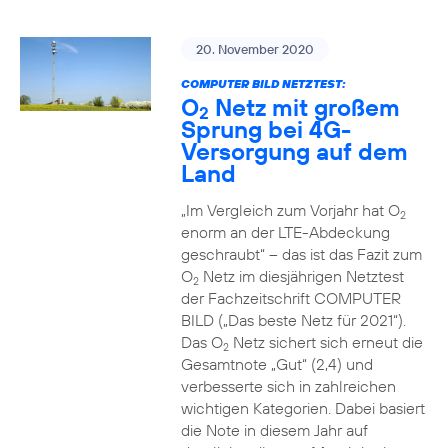
20. November 2020
COMPUTER BILD NETZTEST:
O
Netz mit großem
2
Sprung bei 4G-
Versorgung auf dem
Land
„Im Vergleich zum Vorjahr hat O
2
enorm an der LTE-Abdeckung
geschraubt“ – das ist das Fazit zum
O
Netz im diesjährigen Netztest
2
der Fachzeitschrift COMPUTER
BILD („Das beste Netz für 2021“).
Das O
Netz sichert sich erneut die
2
Gesamtnote „Gut“ (2,4) und
verbesserte sich in zahlreichen
wichtigen Kategorien. Dabei basiert
die Note in diesem Jahr auf