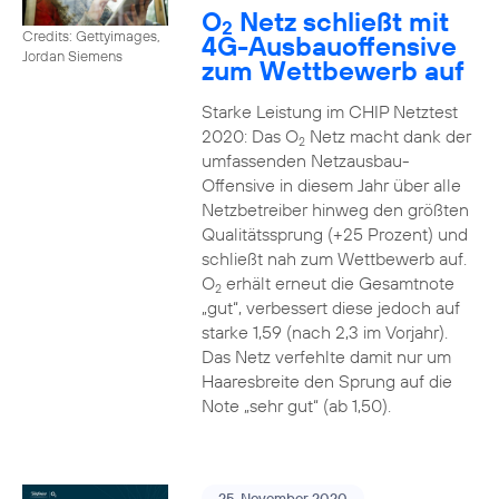
O
Netz schließt mit
2
Credits: Gettyimages,
4G-Ausbauoffensive
Jordan Siemens
zum Wettbewerb auf
Starke Leistung im CHIP Netztest
2020: Das O
Netz macht dank der
2
umfassenden Netzausbau-
Offensive in diesem Jahr über alle
Netzbetreiber hinweg den größten
Qualitätssprung (+25 Prozent) und
schließt nah zum Wettbewerb auf.
O
erhält erneut die Gesamtnote
2
„gut“, verbessert diese jedoch auf
starke 1,59 (nach 2,3 im Vorjahr).
Das Netz verfehlte damit nur um
Haaresbreite den Sprung auf die
Note „sehr gut“ (ab 1,50).
25. November 2020