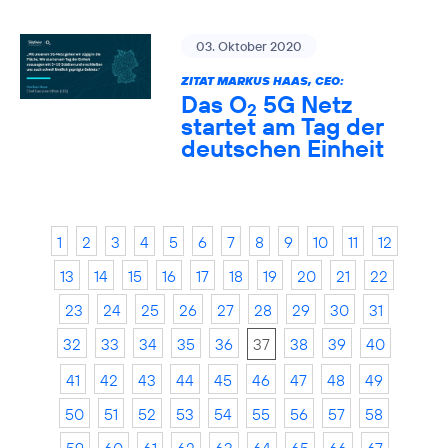
03. Oktober 2020
ZITAT MARKUS HAAS, CEO:
Das O
5G Netz
2
startet am Tag der
deutschen Einheit
1
2
3
4
5
6
7
8
9
10
11
12
13
14
15
16
17
18
19
20
21
22
23
24
25
26
27
28
29
30
31
32
33
34
35
36
37
38
39
40
41
42
43
44
45
46
47
48
49
50
51
52
53
54
55
56
57
58