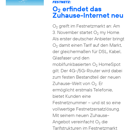
FESTNETZ:
O
erfindet das
2
Zuhause-Internet neu
O
greift im Festnetzmarkt an: Am
2
3. November startet O
my Home.
2
Als erster deutscher Anbieter bringt
O
damit einen Tarif auf den Markt,
2
der gleichermaßen für DSL, Kabel,
Glasfaser und den
mobilfunkbasierten O
HomeSpot
2
gilt. Der 4G-/5G-Router wird dabei
zum festen Bestandteil der neuen
Zuhause-Welt von O
. Er
2
ermöglicht erstmals Telefonie,
bietet Kunden eine
Festnetznummer – und ist so eine
vollwertige Festnetzersatzlösung.
Mit seinem neuen Zuhause-
Angebot vereinfacht O
die
2
Tarifstrukturen im Festnetzmarkt