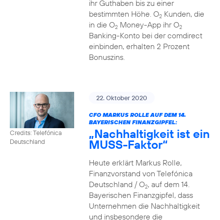
ihr Guthaben bis zu einer
bestimmten Höhe. O
Kunden, die
2
in die O
Money-App ihr O
2
2
Banking-Konto bei der comdirect
einbinden, erhalten 2 Prozent
Bonuszins.
22. Oktober 2020
CFO MARKUS ROLLE AUF DEM 14.
BAYERISCHEN FINANZGIPFEL:
„Nachhaltigkeit ist ein
Credits: Telefónica
MUSS-Faktor“
Deutschland
Heute erklärt Markus Rolle,
Finanzvorstand von Telefónica
Deutschland / O
, auf dem 14.
2
Bayerischen Finanzgipfel, dass
Unternehmen die Nachhaltigkeit
und insbesondere die