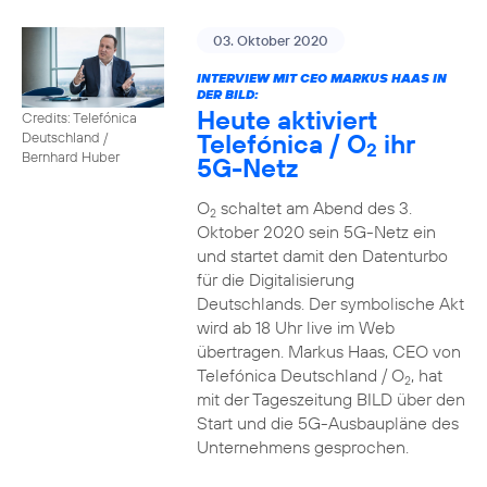
03. Oktober 2020
INTERVIEW MIT CEO MARKUS HAAS IN
DER BILD:
Heute aktiviert
Credits: Telefónica
Telefónica / O
ihr
Deutschland /
2
Bernhard Huber
5G-Netz
O
schaltet am Abend des 3.
2
Oktober 2020 sein 5G-Netz ein
und startet damit den Datenturbo
für die Digitalisierung
Deutschlands. Der symbolische Akt
wird ab 18 Uhr live im Web
übertragen. Markus Haas, CEO von
Telefónica Deutschland / O
, hat
2
mit der Tageszeitung BILD über den
Start und die 5G-Ausbaupläne des
Unternehmens gesprochen.