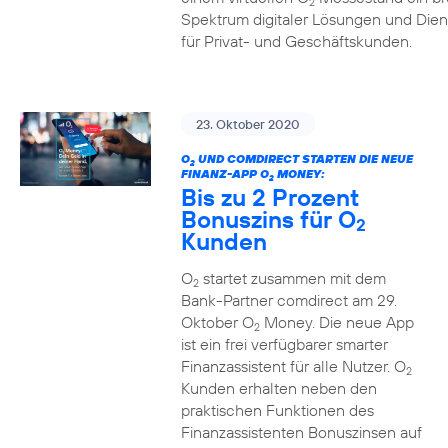
2
Spektrum digitaler Lösungen und Dien
für Privat- und Geschäftskunden.
23. Oktober 2020
O
UND COMDIRECT STARTEN DIE NEUE
2
FINANZ-APP O
MONEY:
2
Bis zu 2 Prozent
Bonuszins für O
2
Kunden
O
startet zusammen mit dem
2
Bank-Partner comdirect am 29.
Oktober O
Money. Die neue App
2
ist ein frei verfügbarer smarter
Finanzassistent für alle Nutzer. O
2
Kunden erhalten neben den
praktischen Funktionen des
Finanzassistenten Bonuszinsen auf