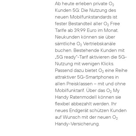
Ab heute erleben private O
2
Kunden 5G: Die Nutzung des
neuen Mobilfunkstandards ist
fester Bestandteil aller O
Free
2
Tarife ab 39,99 Euro im Monat.
Neukunden können sie über
sämtliche O
Vertriebskanäle
2
buchen. Bestehende Kunden mit
„5G ready“-Tarif aktivieren die 5G-
Nutzung mit wenigen Klicks.
Passend dazu bietet O
eine Reihe
2
attraktiver 5G-Smartphones in
allen Preisklassen – mit und ohne
Mobilfunktarif. Über das O
My
2
Handy Ratenmodell können sie
flexibel abbezahlt werden. Ihr
neues Endgerät schützen Kunden
auf Wunsch mit der neuen O
2
Handy-Versicherung.