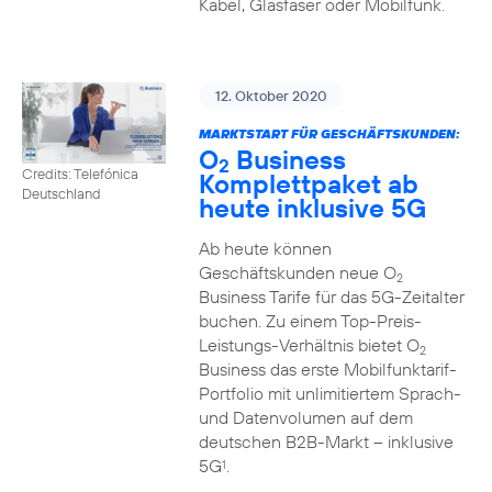
Kabel, Glasfaser oder Mobilfunk.
12. Oktober 2020
MARKTSTART FÜR GESCHÄFTSKUNDEN:
O
Business
2
Credits: Telefónica
Komplettpaket ab
Deutschland
heute inklusive 5G
Ab heute können
Geschäftskunden neue O
2
Business Tarife für das 5G-Zeitalter
buchen. Zu einem Top-Preis-
Leistungs-Verhältnis bietet O
2
Business das erste Mobilfunktarif-
Portfolio mit unlimitiertem Sprach-
und Datenvolumen auf dem
deutschen B2B-Markt – inklusive
5G
.
1