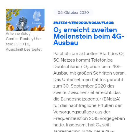
05. Oktober 2020
BNETZA-VERSORGUNGSAUFLAGE:
O
erreicht zweiten
2
Antennenfoto /
Meilenstein beim 4G-
Credits: Pixabay User
Ausbau
stux
|
CC0 1.0,
Ausschnitt bearbeitet
Parallel zum aktuellen Start des O
2
5G Netzes kommt Telefónica
Deutschland / O
auch beim 4G-
2
Ausbau mit großen Schritten voran.
Das Unternehmen hat fristgerecht
zum 30. September 2020 das
zweite Zwischenziel erreicht, das
die Bundesnetzagentur (BNetzA)
für das nachträgliche Erfüllen der
Versorgungsauflage aus der
Frequenzauktion 2015 vorgegeben
hatte. Insgesamt hat O
seit
2
Jahresbeginn 5089 neue 4G-