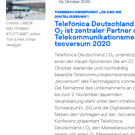
26. Oktober 2020
THEMENSCHWERPUNKT „5G UND DIE
DIGITALISIERUNG“:
Telefónica Deutschland
Credits: LABOR
O
ist zentraler Partner 
WELTENBAU
2
STUTTGART, editor:
Telekommunikationsme
Tom Exner, Elmar
tecversum 2020
Gauggel
Telefónica Deutschland / O
unterstütz
2
einer der Haupt-Sponsoren die am 27.
Oktober startende und hochkarätig
besetzte Telekommunikationsveransta
„tecversum“ des Fachmagazins connec
Die Teilnahme des Unternehmens an 
bis zum 2. November dauernden
Veranstaltung steht unter dem inhaltl
Schwerpunkt „5G und die Digitalisieru
Neben den Vorträgen auf der „tecver
Konferenz präsentiert Telefónica
Deutschland / O
den Messebesucher
2
einem virtuellen O
Messestand ein br