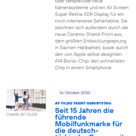
über beispiellose neue
Kamerasysteme und ein All Screen
Super Retina XDR Display für ein
noch intensiveres Seherlebnis. Sie
zeichnen sich außerdem durch die
neue Ceramic Shield-Front aus,
dem größten Entwicklungssprung
in Sachen Haltbarkeit, sowie durch
den von Apple selbst designten
A14 Bionic-Chip, den schnellsten
Chip in einem Smartphone.
16. Oktober 2020
AY YILDIZ FEIERT GEBURTSTAG:
Seit 15 Jahren die
Credits: AY YILDIZ
führende
Mobilfunkmarke für
die deutsch-