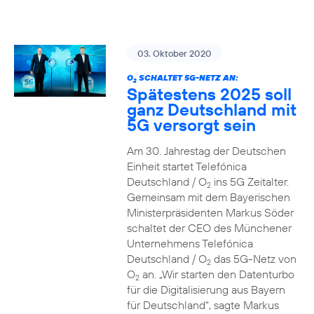
03. Oktober 2020
O
SCHALTET 5G-NETZ AN:
2
Spätestens 2025 soll
ganz Deutschland mit
5G versorgt sein
Am 30. Jahrestag der Deutschen
Einheit startet Telefónica
Deutschland / O
ins 5G Zeitalter.
2
Gemeinsam mit dem Bayerischen
Ministerpräsidenten Markus Söder
schaltet der CEO des Münchener
Unternehmens Telefónica
Deutschland / O
das 5G-Netz von
2
O
an. „Wir starten den Datenturbo
2
für die Digitalisierung aus Bayern
für Deutschland“, sagte Markus