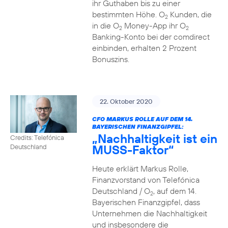
ihr Guthaben bis zu einer
bestimmten Höhe. O
Kunden, die
2
in die O
Money-App ihr O
2
2
Banking-Konto bei der comdirect
einbinden, erhalten 2 Prozent
Bonuszins.
22. Oktober 2020
CFO MARKUS ROLLE AUF DEM 14.
BAYERISCHEN FINANZGIPFEL:
„Nachhaltigkeit ist ein
Credits: Telefónica
MUSS-Faktor“
Deutschland
Heute erklärt Markus Rolle,
Finanzvorstand von Telefónica
Deutschland / O
, auf dem 14.
2
Bayerischen Finanzgipfel, dass
Unternehmen die Nachhaltigkeit
und insbesondere die