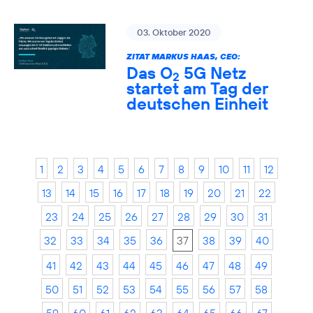
03. Oktober 2020
ZITAT MARKUS HAAS, CEO:
Das O
5G Netz
2
startet am Tag der
deutschen Einheit
1
2
3
4
5
6
7
8
9
10
11
12
13
14
15
16
17
18
19
20
21
22
23
24
25
26
27
28
29
30
31
32
33
34
35
36
37
38
39
40
41
42
43
44
45
46
47
48
49
50
51
52
53
54
55
56
57
58