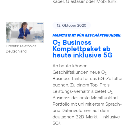
Kabel, Glasfaser oder Mobilfunk.
12. Oktober 2020
MARKTSTART FÜR GESCHÄFTSKUNDEN:
O
Business
2
Credits: Telefónica
Komplettpaket ab
Deutschland
heute inklusive 5G
Ab heute können
Geschäftskunden neue O
2
Business Tarife für das 5G-Zeitalter
buchen. Zu einem Top-Preis-
Leistungs-Verhältnis bietet O
2
Business das erste Mobilfunktarif-
Portfolio mit unlimitiertem Sprach-
und Datenvolumen auf dem
deutschen B2B-Markt – inklusive
5G
.
1