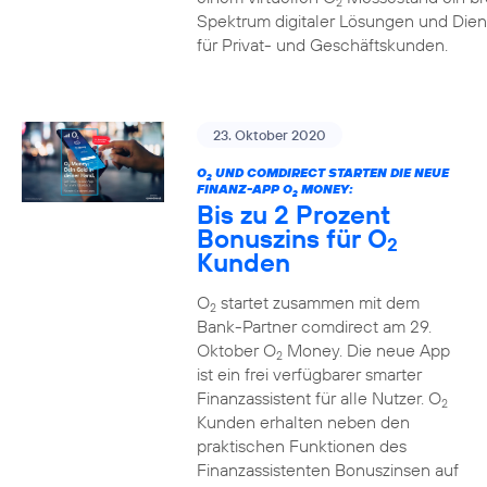
2
Spektrum digitaler Lösungen und Dien
für Privat- und Geschäftskunden.
23. Oktober 2020
O
UND COMDIRECT STARTEN DIE NEUE
2
FINANZ-APP O
MONEY:
2
Bis zu 2 Prozent
Bonuszins für O
2
Kunden
O
startet zusammen mit dem
2
Bank-Partner comdirect am 29.
Oktober O
Money. Die neue App
2
ist ein frei verfügbarer smarter
Finanzassistent für alle Nutzer. O
2
Kunden erhalten neben den
praktischen Funktionen des
Finanzassistenten Bonuszinsen auf