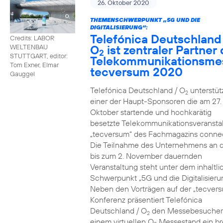
26. Oktober 2020
THEMENSCHWERPUNKT „5G UND DIE
DIGITALISIERUNG“:
Telefónica Deutschland
Credits: LABOR
O
ist zentraler Partner 
WELTENBAU
2
STUTTGART, editor:
Telekommunikationsme
Tom Exner, Elmar
tecversum 2020
Gauggel
Telefónica Deutschland / O
unterstütz
2
einer der Haupt-Sponsoren die am 27.
Oktober startende und hochkarätig
besetzte Telekommunikationsveransta
„tecversum“ des Fachmagazins connec
Die Teilnahme des Unternehmens an 
bis zum 2. November dauernden
Veranstaltung steht unter dem inhaltl
Schwerpunkt „5G und die Digitalisieru
Neben den Vorträgen auf der „tecver
Konferenz präsentiert Telefónica
Deutschland / O
den Messebesucher
2
einem virtuellen O
Messestand ein br