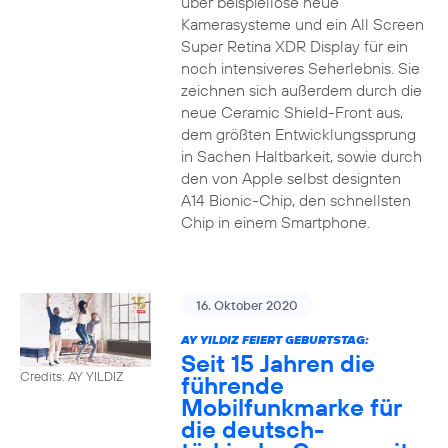
über beispiellose neue
Kamerasysteme und ein All Screen
Super Retina XDR Display für ein
noch intensiveres Seherlebnis. Sie
zeichnen sich außerdem durch die
neue Ceramic Shield-Front aus,
dem größten Entwicklungssprung
in Sachen Haltbarkeit, sowie durch
den von Apple selbst designten
A14 Bionic-Chip, den schnellsten
Chip in einem Smartphone.
16. Oktober 2020
AY YILDIZ FEIERT GEBURTSTAG:
Seit 15 Jahren die
Credits: AY YILDIZ
führende
Mobilfunkmarke für
die deutsch-