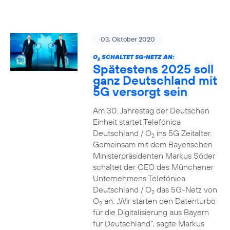
03. Oktober 2020
O
SCHALTET 5G-NETZ AN:
2
Spätestens 2025 soll
ganz Deutschland mit
5G versorgt sein
Am 30. Jahrestag der Deutschen
Einheit startet Telefónica
Deutschland / O
ins 5G Zeitalter.
2
Gemeinsam mit dem Bayerischen
Ministerpräsidenten Markus Söder
schaltet der CEO des Münchener
Unternehmens Telefónica
Deutschland / O
das 5G-Netz von
2
O
an. „Wir starten den Datenturbo
2
für die Digitalisierung aus Bayern
für Deutschland“, sagte Markus