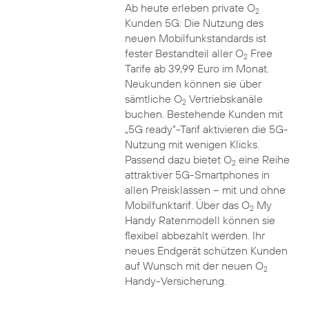
Ab heute erleben private O
2
Kunden 5G: Die Nutzung des
neuen Mobilfunkstandards ist
fester Bestandteil aller O
Free
2
Tarife ab 39,99 Euro im Monat.
Neukunden können sie über
sämtliche O
Vertriebskanäle
2
buchen. Bestehende Kunden mit
„5G ready“-Tarif aktivieren die 5G-
Nutzung mit wenigen Klicks.
Passend dazu bietet O
eine Reihe
2
attraktiver 5G-Smartphones in
allen Preisklassen – mit und ohne
Mobilfunktarif. Über das O
My
2
Handy Ratenmodell können sie
flexibel abbezahlt werden. Ihr
neues Endgerät schützen Kunden
auf Wunsch mit der neuen O
2
Handy-Versicherung.