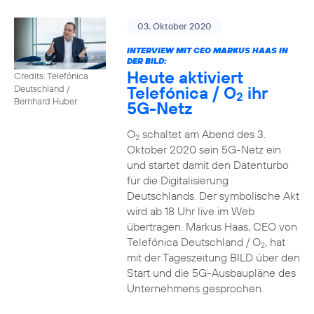
03. Oktober 2020
INTERVIEW MIT CEO MARKUS HAAS IN
DER BILD:
Heute aktiviert
Credits: Telefónica
Telefónica / O
ihr
Deutschland /
2
Bernhard Huber
5G-Netz
O
schaltet am Abend des 3.
2
Oktober 2020 sein 5G-Netz ein
und startet damit den Datenturbo
für die Digitalisierung
Deutschlands. Der symbolische Akt
wird ab 18 Uhr live im Web
übertragen. Markus Haas, CEO von
Telefónica Deutschland / O
, hat
2
mit der Tageszeitung BILD über den
Start und die 5G-Ausbaupläne des
Unternehmens gesprochen.