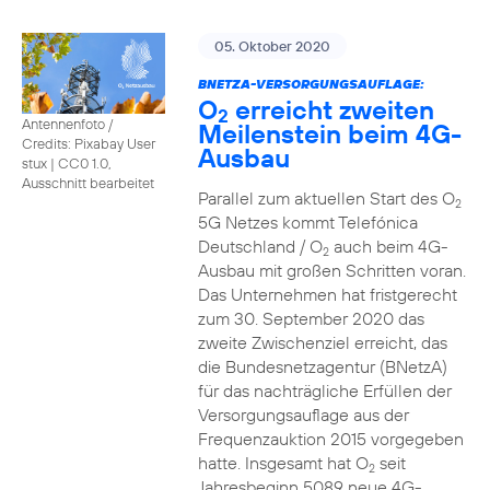
05. Oktober 2020
BNETZA-VERSORGUNGSAUFLAGE:
O
erreicht zweiten
2
Antennenfoto /
Meilenstein beim 4G-
Credits: Pixabay User
Ausbau
stux
|
CC0 1.0,
Ausschnitt bearbeitet
Parallel zum aktuellen Start des O
2
5G Netzes kommt Telefónica
Deutschland / O
auch beim 4G-
2
Ausbau mit großen Schritten voran.
Das Unternehmen hat fristgerecht
zum 30. September 2020 das
zweite Zwischenziel erreicht, das
die Bundesnetzagentur (BNetzA)
für das nachträgliche Erfüllen der
Versorgungsauflage aus der
Frequenzauktion 2015 vorgegeben
hatte. Insgesamt hat O
seit
2
Jahresbeginn 5089 neue 4G-