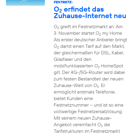
FESTNETZ:
O
erfindet das
2
Zuhause-Internet neu
O
greift im Festnetzmarkt an: Am
2
3. November startet O
my Home.
2
Als erster deutscher Anbieter bringt
O
damit einen Tarif auf den Markt,
2
der gleichermaßen für DSL, Kabel,
Glasfaser und den
mobilfunkbasierten O
HomeSpot
2
gilt. Der 4G-/5G-Router wird dabei
zum festen Bestandteil der neuen
Zuhause-Welt von O
. Er
2
ermöglicht erstmals Telefonie,
bietet Kunden eine
Festnetznummer – und ist so eine
vollwertige Festnetzersatzlösung.
Mit seinem neuen Zuhause-
Angebot vereinfacht O
die
2
Tarifstrukturen im Festnetzmarkt