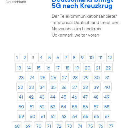
Deutschland
5G nach Kreuzkrug
Der Telekommunikationsanbieter
Telefónica Deutschland treibt den
Netzausbau im Landkreis
Uckermark weiter voran
1
2
3
4
5
6
7
8
9
10
11
12
13
14
15
16
17
18
19
20
21
22
23
24
25
26
27
28
29
30
31
32
33
34
35
36
37
38
39
40
41
42
43
44
45
46
47
48
49
50
51
52
53
54
55
56
57
58
59
60
61
62
63
64
65
66
67
68
69
70
71
72
73
74
75
76
77