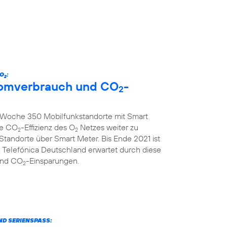
 O
:
2
tromverbrauch und CO
-
2
ro Woche 350 Mobilfunkstandorte mit Smart
ie CO
-Effizienz des O
Netzes weiter zu
2
2
 Standorte über Smart Meter. Bis Ende 2021 ist
 Telefónica Deutschland erwartet durch diese
und CO
-Einsparungen.
2
ND SERIENSPASS: