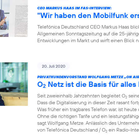
CEO MARKUS HAAS IM FAS-INTERVIEW:
"Wir haben den Mobilfunk e
Telefónica Deutschland CEO Markus Haas blickt
Allgemeinen Sonntagszeitung auf die 25-jähri
Entwicklungen im Markt und wirft einen Blick
20. Juli 2020
PRIVATKUNDENVORSTAND WOLFGANG METZE „ON AIR
O
Netz ist die Basis für alles 
2
Seit zweieinhalb Jahrzehnten begleitet O
seine
2
Dass die Digitalisierung in dieser Zeit rasant for
Was früher ein tragbares Telefon war, ist heute 
Ohne die richtigen Tarife und ein leistungsfähi
sagt Wolfgang Metze. Anlässlich des Unterneh
von Telefónica Deutschland / O
ein Radio-Int
2