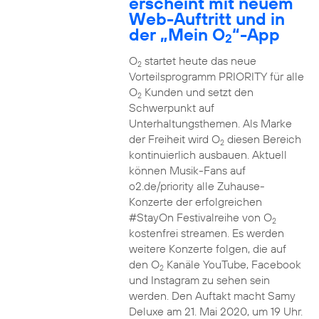
erscheint mit neuem
Web-Auftritt und in
der „Mein O
“-App
2
O
startet heute das neue
2
Vorteilsprogramm PRIORITY für alle
O
Kunden und setzt den
2
Schwerpunkt auf
Unterhaltungsthemen. Als Marke
der Freiheit wird O
diesen Bereich
2
kontinuierlich ausbauen. Aktuell
können Musik-Fans auf
o2.de/priority alle Zuhause-
Konzerte der erfolgreichen
#StayOn Festivalreihe von O
2
kostenfrei streamen. Es werden
weitere Konzerte folgen, die auf
den O
Kanäle YouTube, Facebook
2
und Instagram zu sehen sein
werden. Den Auftakt macht Samy
Deluxe am 21. Mai 2020, um 19 Uhr.