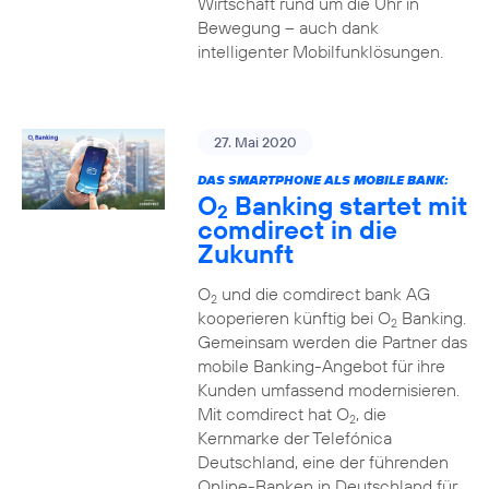
Wirtschaft rund um die Uhr in
Bewegung – auch dank
intelligenter Mobilfunklösungen.
27. Mai 2020
DAS SMARTPHONE ALS MOBILE BANK:
O
Banking startet mit
2
comdirect in die
Zukunft
O
und die comdirect bank AG
2
kooperieren künftig bei O
Banking.
2
Gemeinsam werden die Partner das
mobile Banking-Angebot für ihre
Kunden umfassend modernisieren.
Mit comdirect hat O
, die
2
Kernmarke der Telefónica
Deutschland, eine der führenden
Online-Banken in Deutschland für