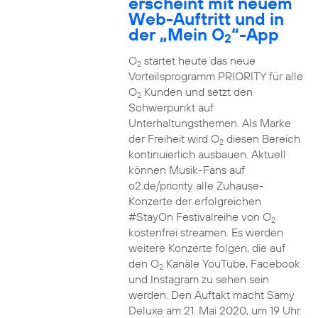
erscheint mit neuem
Web-Auftritt und in
der „Mein O
“-App
2
O
startet heute das neue
2
Vorteilsprogramm PRIORITY für alle
O
Kunden und setzt den
2
Schwerpunkt auf
Unterhaltungsthemen. Als Marke
der Freiheit wird O
diesen Bereich
2
kontinuierlich ausbauen. Aktuell
können Musik-Fans auf
o2.de/priority alle Zuhause-
Konzerte der erfolgreichen
#StayOn Festivalreihe von O
2
kostenfrei streamen. Es werden
weitere Konzerte folgen, die auf
den O
Kanäle YouTube, Facebook
2
und Instagram zu sehen sein
werden. Den Auftakt macht Samy
Deluxe am 21. Mai 2020, um 19 Uhr.