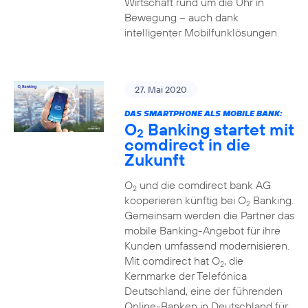
Wirtschaft rund um die Uhr in
Bewegung – auch dank
intelligenter Mobilfunklösungen.
27. Mai 2020
DAS SMARTPHONE ALS MOBILE BANK:
O
Banking startet mit
2
comdirect in die
Zukunft
O
und die comdirect bank AG
2
kooperieren künftig bei O
Banking.
2
Gemeinsam werden die Partner das
mobile Banking-Angebot für ihre
Kunden umfassend modernisieren.
Mit comdirect hat O
, die
2
Kernmarke der Telefónica
Deutschland, eine der führenden
Online-Banken in Deutschland für