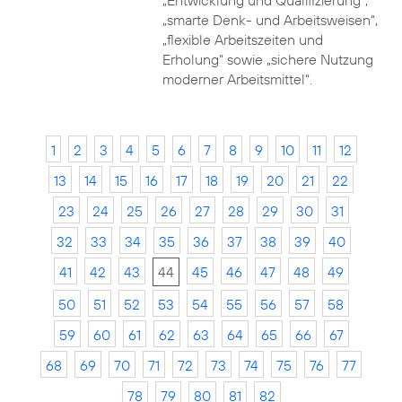
„Entwicklung und Qualifizierung“,
„smarte Denk- und Arbeitsweisen“,
„flexible Arbeitszeiten und
Erholung“ sowie „sichere Nutzung
moderner Arbeitsmittel“.
1
2
3
4
5
6
7
8
9
10
11
12
13
14
15
16
17
18
19
20
21
22
23
24
25
26
27
28
29
30
31
32
33
34
35
36
37
38
39
40
41
42
43
44
45
46
47
48
49
50
51
52
53
54
55
56
57
58
59
60
61
62
63
64
65
66
67
68
69
70
71
72
73
74
75
76
77
78
79
80
81
82