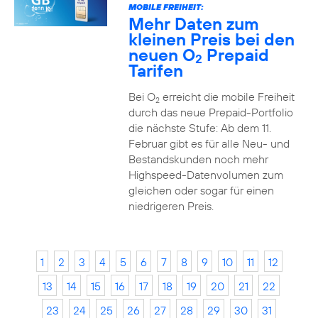
MOBILE FREIHEIT:
Mehr Daten zum
kleinen Preis bei den
neuen O
Prepaid
2
Tarifen
Bei O
erreicht die mobile Freiheit
2
durch das neue Prepaid-Portfolio
die nächste Stufe: Ab dem 11.
Februar gibt es für alle Neu- und
Bestandskunden noch mehr
Highspeed-Datenvolumen zum
gleichen oder sogar für einen
niedrigeren Preis.
1
2
3
4
5
6
7
8
9
10
11
12
13
14
15
16
17
18
19
20
21
22
23
24
25
26
27
28
29
30
31