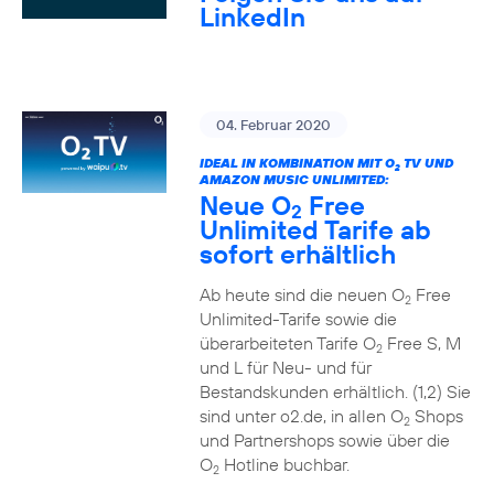
LinkedIn
04. Februar 2020
IDEAL IN KOMBINATION MIT O
TV UND
2
AMAZON MUSIC UNLIMITED:
Neue O
Free
2
Unlimited Tarife ab
sofort erhältlich
Ab heute sind die neuen O
Free
2
Unlimited-Tarife sowie die
überarbeiteten Tarife O
Free S, M
2
und L für Neu- und für
Bestandskunden erhältlich. (1,2) Sie
sind unter o2.de, in allen O
Shops
2
und Partnershops sowie über die
O
Hotline buchbar.
2