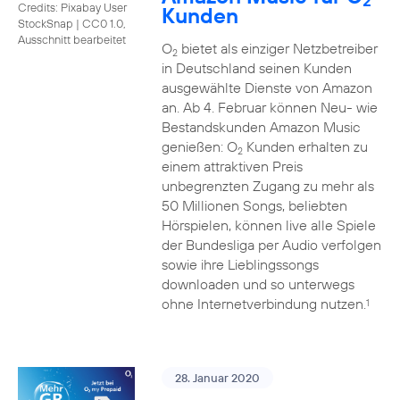
2
Credits: Pixabay User
Kunden
StockSnap
|
CC0 1.0,
Ausschnitt bearbeitet
O
bietet als einziger Netzbetreiber
2
in Deutschland seinen Kunden
ausgewählte Dienste von Amazon
an. Ab 4. Februar können Neu- wie
Bestandskunden Amazon Music
genießen: O
Kunden erhalten zu
2
einem attraktiven Preis
unbegrenzten Zugang zu mehr als
50 Millionen Songs, beliebten
Hörspielen, können live alle Spiele
der Bundesliga per Audio verfolgen
sowie ihre Lieblingssongs
downloaden und so unterwegs
ohne Internetverbindung nutzen.
1
28. Januar 2020