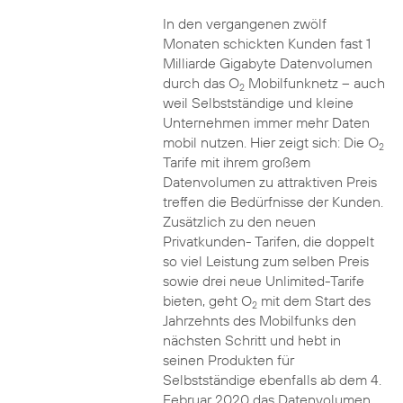
In den vergangenen zwölf
Monaten schickten Kunden fast 1
Milliarde Gigabyte Datenvolumen
durch das O
Mobilfunknetz – auch
2
weil Selbstständige und kleine
Unternehmen immer mehr Daten
mobil nutzen. Hier zeigt sich: Die O
2
Tarife mit ihrem großem
Datenvolumen zu attraktiven Preis
treffen die Bedürfnisse der Kunden.
Zusätzlich zu den neuen
Privatkunden- Tarifen, die doppelt
so viel Leistung zum selben Preis
sowie drei neue Unlimited-Tarife
bieten, geht O
mit dem Start des
2
Jahrzehnts des Mobilfunks den
nächsten Schritt und hebt in
seinen Produkten für
Selbstständige ebenfalls ab dem 4.
Februar 2020 das Datenvolumen