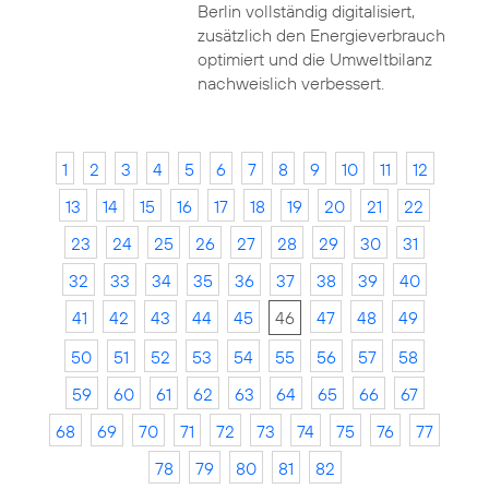
Berlin vollständig digitalisiert,
zusätzlich den Energieverbrauch
optimiert und die Umweltbilanz
nachweislich verbessert.
1
2
3
4
5
6
7
8
9
10
11
12
13
14
15
16
17
18
19
20
21
22
23
24
25
26
27
28
29
30
31
32
33
34
35
36
37
38
39
40
41
42
43
44
45
46
47
48
49
50
51
52
53
54
55
56
57
58
59
60
61
62
63
64
65
66
67
68
69
70
71
72
73
74
75
76
77
78
79
80
81
82