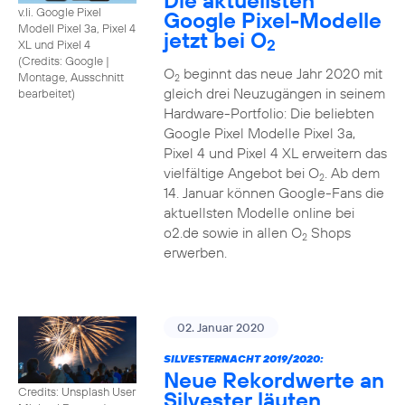
Die aktuellsten
v.li. Google Pixel
Google Pixel-Modelle
Modell Pixel 3a, Pixel 4
jetzt bei O
2
XL und Pixel 4
(
Credits: Google
|
O
beginnt das neue Jahr 2020 mit
Montage, Ausschnitt
2
gleich drei Neuzugängen in seinem
bearbeitet
)
Hardware-Portfolio: Die beliebten
Google Pixel Modelle Pixel 3a,
Pixel 4 und Pixel 4 XL erweitern das
vielfältige Angebot bei O
. Ab dem
2
14. Januar können Google-Fans die
aktuellsten Modelle online bei
o2.de sowie in allen O
Shops
2
erwerben.
02. Januar 2020
SILVESTERNACHT 2019/2020:
Neue Rekordwerte an
Credits: Unsplash User
Silvester läuten