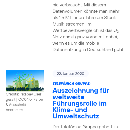
nie verbraucht. Mit diesem
Datenvolumen könnte man mehr
als 1,5 Millionen Jahre am Stück
Musik streamen. Im
Wettbewerbsvergleich ist das O
2
Netz damit ganz vorne mit dabei,
wenn es um die mobile
Datennutzung in Deutschland geht.
22. Januar 2020
TELEFÓNICA GRUPPE:
Auszeichnung für
Credits: Pixabay User
weltweite
geralt
|
CC0 1.0, Farbe
Führungsrolle im
& Ausschnitt
Klima- und
bearbeitet
Umweltschutz
Die Telefónica Gruppe gehört zu