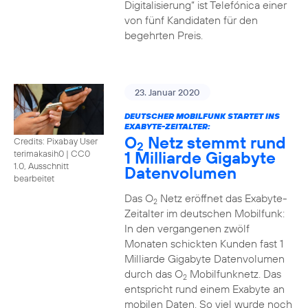
Digitalisierung“ ist Telefónica einer
von fünf Kandidaten für den
begehrten Preis.
23. Januar 2020
DEUTSCHER MOBILFUNK STARTET INS
EXABYTE-ZEITALTER:
O
Netz stemmt rund
Credits: Pixabay User
2
1 Milliarde Gigabyte
terimakasih0
|
CC0
1.0, Ausschnitt
Datenvolumen
bearbeitet
Das O
Netz eröffnet das Exabyte-
2
Zeitalter im deutschen Mobilfunk:
In den vergangenen zwölf
Monaten schickten Kunden fast 1
Milliarde Gigabyte Datenvolumen
durch das O
Mobilfunknetz. Das
2
entspricht rund einem Exabyte an
mobilen Daten. So viel wurde noch