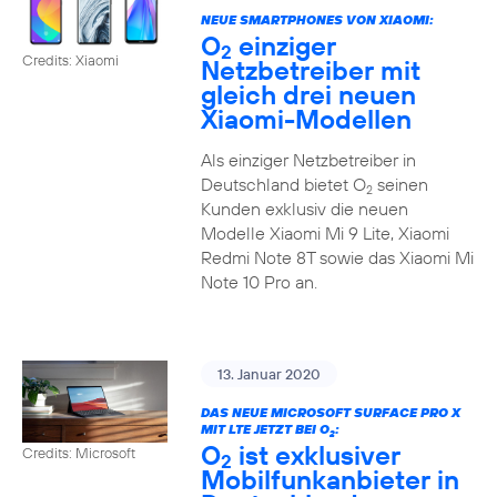
NEUE SMARTPHONES VON XIAOMI:
O
einziger
2
Credits: Xiaomi
Netzbetreiber mit
gleich drei neuen
Xiaomi-Modellen
Als einziger Netzbetreiber in
Deutschland bietet O
seinen
2
Kunden exklusiv die neuen
Modelle Xiaomi Mi 9 Lite, Xiaomi
Redmi Note 8T sowie das Xiaomi Mi
Note 10 Pro an.
13. Januar 2020
DAS NEUE MICROSOFT SURFACE PRO X
MIT LTE JETZT BEI O
:
2
O
ist exklusiver
Credits: Microsoft
2
Mobilfunkanbieter in