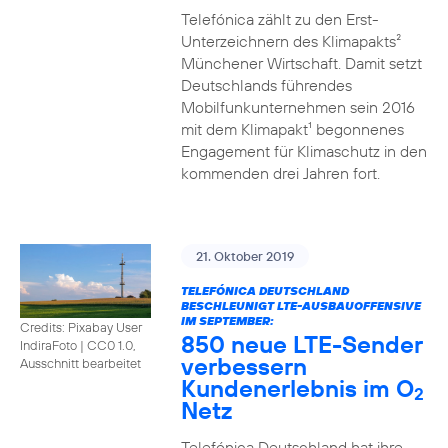
Telefónica zählt zu den Erst-
Unterzeichnern des Klimapakts²
Münchener Wirtschaft. Damit setzt
Deutschlands führendes
Mobilfunkunternehmen sein 2016
mit dem Klimapakt¹ begonnenes
Engagement für Klimaschutz in den
kommenden drei Jahren fort.
21. Oktober 2019
TELEFÓNICA DEUTSCHLAND
BESCHLEUNIGT LTE-AUSBAUOFFENSIVE
IM SEPTEMBER:
Credits: Pixabay User
850 neue LTE-Sender
IndiraFoto
|
CC0 1.0,
verbessern
Ausschnitt bearbeitet
Kundenerlebnis im O
2
Netz
Telefónica Deutschland hat ihre