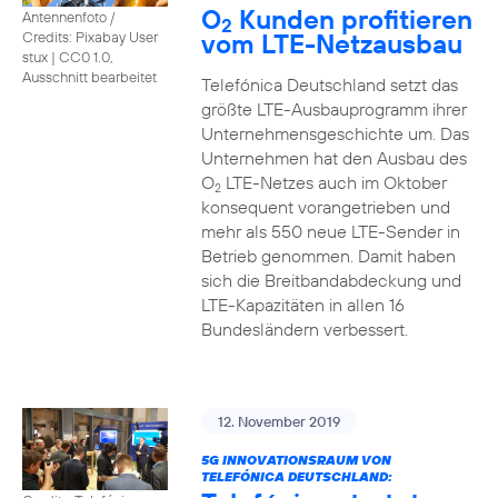
O
Kunden profitieren
Antennenfoto /
2
vom LTE-Netzausbau
Credits: Pixabay User
stux
|
CC0 1.0,
Ausschnitt bearbeitet
Telefónica Deutschland setzt das
größte LTE-Ausbauprogramm ihrer
Unternehmensgeschichte um. Das
Unternehmen hat den Ausbau des
O
LTE-Netzes auch im Oktober
2
konsequent vorangetrieben und
mehr als 550 neue LTE-Sender in
Betrieb genommen. Damit haben
sich die Breitbandabdeckung und
LTE-Kapazitäten in allen 16
Bundesländern verbessert.
12. November 2019
5G INNOVATIONSRAUM VON
TELEFÓNICA DEUTSCHLAND: