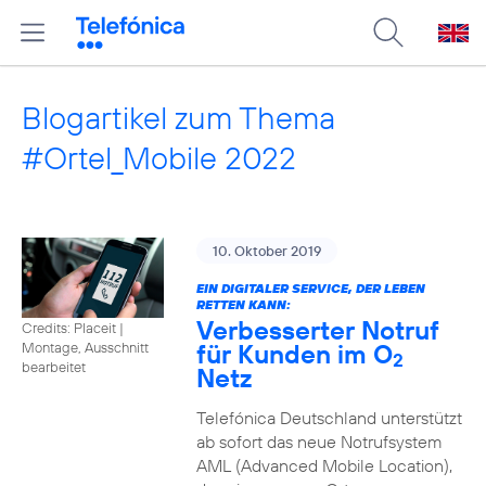
Blogartikel zum Thema
#Ortel_Mobile 2022
10. Oktober 2019
EIN DIGITALER SERVICE, DER LEBEN
RETTEN KANN:
Verbesserter Notruf
Credits: Placeit
|
für Kunden im O
Montage, Ausschnitt
2
bearbeitet
Netz
Telefónica Deutschland unterstützt
ab sofort das neue Notrufsystem
AML (Advanced Mobile Location),