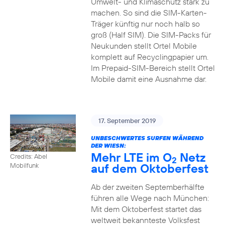
Umwelt- und Klimaschutz stark zu
machen. So sind die SIM-Karten-
Träger künftig nur noch halb so
groß (Half SIM). Die SIM-Packs für
Neukunden stellt Ortel Mobile
komplett auf Recyclingpapier um.
Im Prepaid-SIM-Bereich stellt Ortel
Mobile damit eine Ausnahme dar.
17. September 2019
UNBESCHWERTES SURFEN WÄHREND
DER WIESN:
Mehr LTE im O
Netz
Credits: Abel
2
auf dem Oktoberfest
Mobilfunk
Ab der zweiten Septemberhälfte
führen alle Wege nach München:
Mit dem Oktoberfest startet das
weltweit bekannteste Volksfest