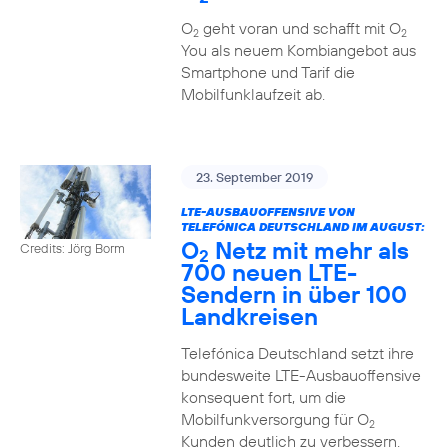
O
geht voran und schafft mit O
2
2
You als neuem Kombiangebot aus
Smartphone und Tarif die
Mobilfunklaufzeit ab.
23. September 2019
LTE-AUSBAUOFFENSIVE VON
TELEFÓNICA DEUTSCHLAND IM AUGUST:
O
Netz mit mehr als
Credits: Jörg Borm
2
700 neuen LTE-
Sendern in über 100
Landkreisen
Telefónica Deutschland setzt ihre
bundesweite LTE-Ausbauoffensive
konsequent fort, um die
Mobilfunkversorgung für O
2
Kunden deutlich zu verbessern.