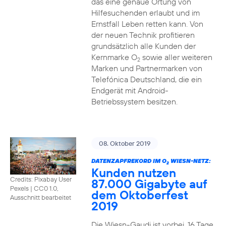
das eine genaue Ortung von
Hilfesuchenden erlaubt und im
Ernstfall Leben retten kann. Von
der neuen Technik profitieren
grundsätzlich alle Kunden der
Kernmarke O
sowie aller weiteren
2
Marken und Partnermarken von
Telefónica Deutschland, die ein
Endgerät mit Android-
Betriebssystem besitzen.
08. Oktober 2019
DATENZAPFREKORD IM O
WIESN-NETZ:
2
Kunden nutzen
Credits: Pixabay User
87.000 Gigabyte auf
Pexels
|
CC0 1.0,
dem Oktoberfest
Ausschnitt bearbeitet
2019
Die Wiesn-Gaudi ist vorbei. 16 Tage