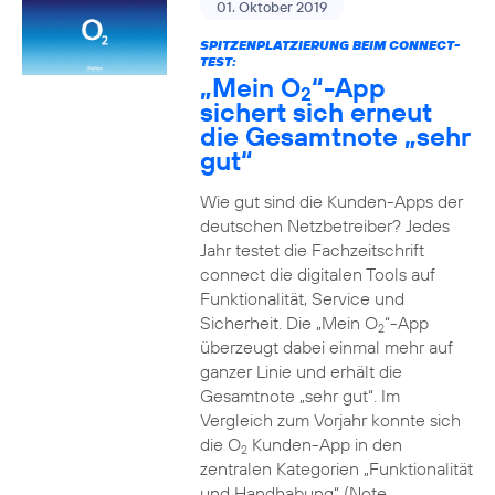
01. Oktober 2019
SPITZENPLATZIERUNG BEIM CONNECT-
TEST:
„Mein O
“-App
2
sichert sich erneut
die Gesamtnote „sehr
gut“
Wie gut sind die Kunden-Apps der
deutschen Netzbetreiber? Jedes
Jahr testet die Fachzeitschrift
connect die digitalen Tools auf
Funktionalität, Service und
Sicherheit. Die „Mein O
“-App
2
überzeugt dabei einmal mehr auf
ganzer Linie und erhält die
Gesamtnote „sehr gut“. Im
Vergleich zum Vorjahr konnte sich
die O
Kunden-App in den
2
zentralen Kategorien „Funktionalität
und Handhabung“ (Note