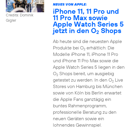
NEUES VON APPLE:
iPhone 11, 11 Pro und
Credits: Dominik
11 Pro Max sowie
Gigler
Apple Watch Series 5
jetzt in den O
Shops
2
Ab heute sind die neuesten Apple
Produkte bei O
erhältlich: Die
2
Modelle iPhone 11, iPhone 11 Pro
und iPhone 11 Pro Max sowie die
Apple Watch Series 5 liegen in den
O
Shops bereit, um ausgiebig
2
getestet zu werden. In den O
Live
2
Stores von Hamburg bis München
sowie von Köln bis Berlin erwartet
die Apple Fans ganztägig ein
buntes Rahmenprogramm,
professionelle Beratung zu den
neuen Geräten sowie ein
lohnendes Gewinnspiel.