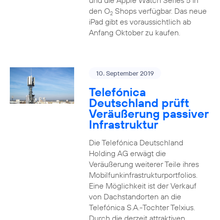
und die Apple Watch Series 5 in
den O
Shops verfügbar. Das neue
2
iPad gibt es voraussichtlich ab
Anfang Oktober zu kaufen.
10. September 2019
Telefónica
Deutschland prüft
Veräußerung passiver
Infrastruktur
Die Telefónica Deutschland
Holding AG erwägt die
Veräußerung weiterer Teile ihres
Mobilfunkinfrastrukturportfolios.
Eine Möglichkeit ist der Verkauf
von Dachstandorten an die
Telefónica S.A.-Tochter Telxius.
Durch die derzeit attraktiven