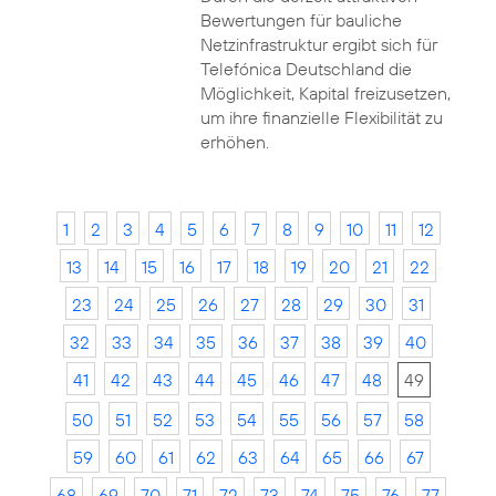
Bewertungen für bauliche
Netzinfrastruktur ergibt sich für
Telefónica Deutschland die
Möglichkeit, Kapital freizusetzen,
um ihre finanzielle Flexibilität zu
erhöhen.
1
2
3
4
5
6
7
8
9
10
11
12
13
14
15
16
17
18
19
20
21
22
23
24
25
26
27
28
29
30
31
32
33
34
35
36
37
38
39
40
41
42
43
44
45
46
47
48
49
50
51
52
53
54
55
56
57
58
59
60
61
62
63
64
65
66
67
68
69
70
71
72
73
74
75
76
77