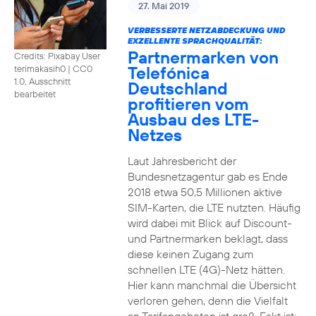
27. Mai 2019
VERBESSERTE NETZABDECKUNG UND
EXZELLENTE SPRACHQUALITÄT:
Partnermarken von
Credits: Pixabay User
Telefónica
terimakasih0
|
CC0
1.0, Ausschnitt
Deutschland
bearbeitet
profitieren vom
Ausbau des LTE-
Netzes
Laut Jahresbericht der
Bundesnetzagentur gab es Ende
2018 etwa 50,5 Millionen aktive
SIM-Karten, die LTE nutzten. Häufig
wird dabei mit Blick auf Discount-
und Partnermarken beklagt, dass
diese keinen Zugang zum
schnellen LTE (4G)-Netz hätten.
Hier kann manchmal die Übersicht
verloren gehen, denn die Vielfalt