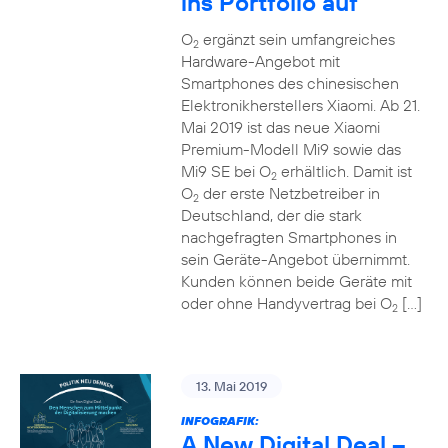
ins Portfolio auf
O
ergänzt sein umfangreiches
2
Hardware-Angebot mit
Smartphones des chinesischen
Elektronikherstellers Xiaomi. Ab 21.
Mai 2019 ist das neue Xiaomi
Premium-Modell Mi9 sowie das
Mi9 SE bei O
erhältlich. Damit ist
2
O
der erste Netzbetreiber in
2
Deutschland, der die stark
nachgefragten Smartphones in
sein Geräte-Angebot übernimmt.
Kunden können beide Geräte mit
oder ohne Handyvertrag bei O
[…]
2
13. Mai 2019
INFOGRAFIK:
A New Digital Deal –