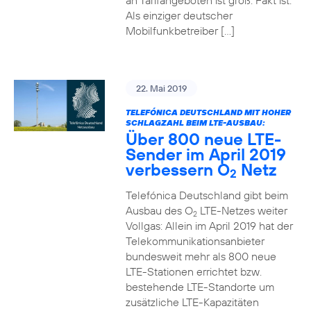
an Tarifangeboten ist groß. Fakt ist:
Als einziger deutscher
Mobilfunkbetreiber […]
22. Mai 2019
TELEFÓNICA DEUTSCHLAND MIT HOHER
SCHLAGZAHL BEIM LTE-AUSBAU:
Über 800 neue LTE-
Sender im April 2019
verbessern O
Netz
2
Telefónica Deutschland gibt beim
Ausbau des O
LTE-Netzes weiter
2
Vollgas: Allein im April 2019 hat der
Telekommunikationsanbieter
bundesweit mehr als 800 neue
LTE-Stationen errichtet bzw.
bestehende LTE-Standorte um
zusätzliche LTE-Kapazitäten