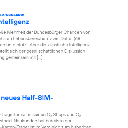
 DEUTSCHLAND:
ntelligenz
 große Mehrheit der Bundesbürger Chancen von
lichsten Lebensbereichen. Zwei Drittel (68
 unterstützt. Aber die künstliche Intelligenz
tellt sich der gesellschaftlichen Diskussion
tung gemeinsam mit […]
 neues Half-SIM-
-Trägerformat in seinen O
Shops und O
2
2
tpaid-Neukunden hat bereits in der
rten-Träger ist im Vergleich zum bisherigen