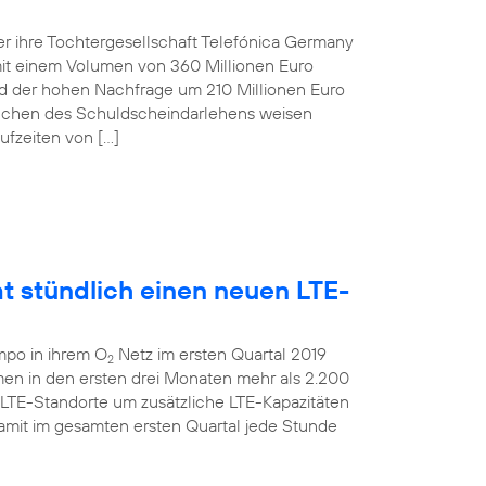
r ihre Tochtergesellschaft Telefónica Germany
t einem Volumen von 360 Millionen Euro
und der hohen Nachfrage um 210 Millionen Euro
anchen des Schuldscheindarlehens weisen
ufzeiten von […]
t stündlich einen neuen LTE-
mpo in ihrem O
Netz im ersten Quartal 2019
2
men in den ersten drei Monaten mehr als 2.200
 LTE-Standorte um zusätzliche LTE-Kapazitäten
amit im gesamten ersten Quartal jede Stunde