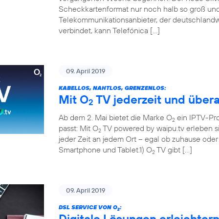
Scheckkartenformat nur noch halb so groß und 
Telekommunikationsanbieter, der deutschland
verbindet, kann Telefónica […]
09. April 2019
KABELLOS, NAHTLOS, GRENZENLOS:
Mit O
TV jederzeit und übera
2
Ab dem 2. Mai bietet die Marke O
ein IPTV-Pr
2
passt: Mit O
TV powered by waipu.tv erleben si
2
jeder Zeit an jedem Ort – egal ob zuhause ode
Smartphone und Tablet.1) O
TV gibt […]
2
09. April 2019
DSL SERVICE VON O
:
2
Digitale Lösungen erleichter