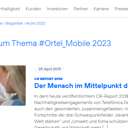
haltigkeit
Kunden
Investoren
Partner
Karriere
Presse
ws
Blogartikel
Archiv 2023
 zum Thema #Ortel_Mobile 2023
29. April 2019
CR REPORT 2018:
Der Mensch im Mittelpunkt d
In dem heute veröffentlichtem CR-Report 2018
Nachhaltigkeitsengagements von Telefónica De
auch den gesonderten, zusammengefassten, nich
Fortschritte der drei Schwerpunktfelder „Verantw
Welt stärken“ und „Umwelt und Klima schützen“.
Gesellschaft und Wirtschaft mehr […]