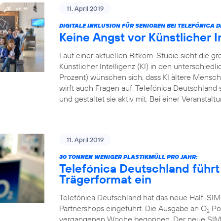
11. April 2019
DIGITALE INKLUSION FÜR SENIOREN BEI TELEFÓNICA
Keine Angst vor Künstlicher I
Laut einer aktuellen Bitkom-Studie sieht die
Künstlicher Intelligenz (KI) in den unterschied
Prozent) wünschen sich, dass KI ältere Menschen
wirft auch Fragen auf. Telefónica Deutschland s
und gestaltet sie aktiv mit. Bei einer Veranstal
11. April 2019
30 TONNEN WENIGER PLASTIKMÜLL PRO JAHR:
Telefónica Deutschland führt
Trägerformat ein
Telefónica Deutschland hat das neue Half-SIM
Partnershops eingeführt. Die Ausgabe an O
Pos
2
vergangenen Woche begonnen. Der neue SIM-Ka