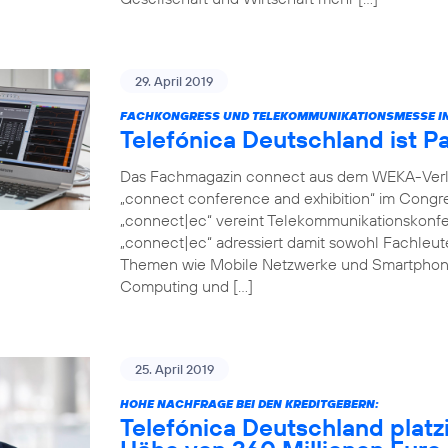
29. April 2019
FACHKONGRESS UND TELEKOMMUNIKATIONSMESSE IN
Telefónica Deutschland ist P
Das Fachmagazin connect aus dem WEKA-Verlag 
„connect conference and exhibition“ im Congr
„connect|ec“ vereint Telekommunikationskonfer
„connect|ec“ adressiert damit sowohl Fachleut
Themen wie Mobile Netzwerke und Smartphon
Computing und […]
25. April 2019
HOHE NACHFRAGE BEI DEN KREDITGEBERN:
Telefónica Deutschland platz