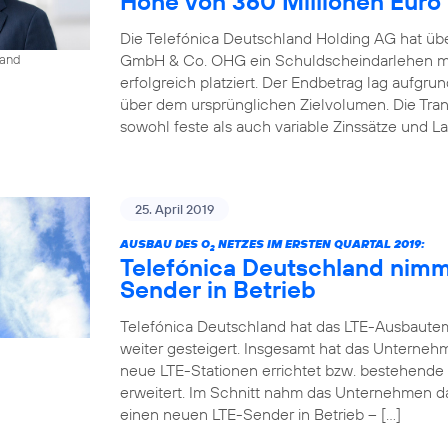
Höhe von 360 Millionen Euro
Die Telefónica Deutschland Holding AG hat übe
GmbH & Co. OHG ein Schuldscheindarlehen mi
land
erfolgreich platziert. Der Endbetrag lag aufgr
über dem ursprünglichen Zielvolumen. Die Tr
sowohl feste als auch variable Zinssätze und La
25. April 2019
AUSBAU DES O
NETZES IM ERSTEN QUARTAL 2019:
2
Telefónica Deutschland nimm
Sender in Betrieb
Telefónica Deutschland hat das LTE-Ausbaute
weiter gesteigert. Insgesamt hat das Unterneh
neue LTE-Stationen errichtet bzw. bestehende
erweitert. Im Schnitt nahm das Unternehmen d
einen neuen LTE-Sender in Betrieb – […]