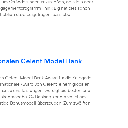
nd, um Veränderungen anzustoßen, ob allein oder
ngagementprogramm Think Big hat dies schon
heblich dazu beigetragen, dass über
onalen Celent Model Bank
en Celent Model Bank Award für die Kategorie
rnationale Award von Celent, einem globalen
anzdienstleistungen, würdigt die besten und
Bankenbranche. O
Banking konnte vor allem
2
rtige Bonusmodell überzeugen. Zum zwölften