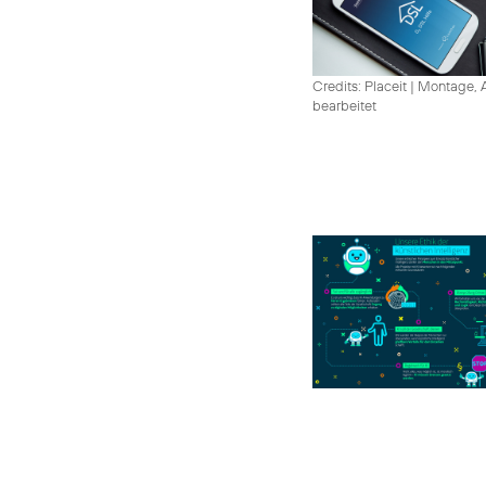
Credits: Placeit
|
Montage, A
bearbeitet