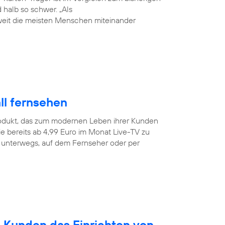
halb so schwer. „Als
weit die meisten Menschen miteinander
ll fernsehen
odukt, das zum modernen Leben ihrer Kunden
e bereits ab 4,99 Euro im Monat Live-TV zu
r unterwegs, auf dem Fernseher oder per
n Kunden das Einrichten von