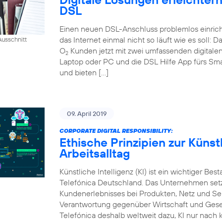
DSL
Einen neuen DSL-Anschluss problemlos einrich
das Internet einmal nicht so läuft wie es soll:
usschnitt
O
Kunden jetzt mit zwei umfassenden digital
2
Laptop oder PC und die DSL Hilfe App fürs Sm
und bieten […]
09. April 2019
CORPORATE DIGITAL RESPONSIBILITY:
Ethische Prinzipien zur Künstl
Arbeitsalltag
Künstliche Intelligenz (KI) ist ein wichtiger Bes
Telefónica Deutschland. Das Unternehmen setzt
Kundenerlebnisses bei Produkten, Netz und Ser
Verantwortung gegenüber Wirtschaft und Gesel
Telefónica deshalb weltweit dazu, KI nur nach k