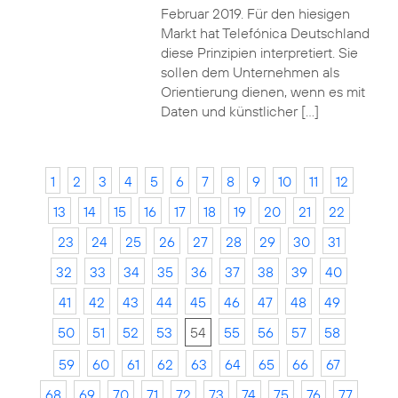
Februar 2019. Für den hiesigen
Markt hat Telefónica Deutschland
diese Prinzipien interpretiert. Sie
sollen dem Unternehmen als
Orientierung dienen, wenn es mit
Daten und künstlicher […]
1
2
3
4
5
6
7
8
9
10
11
12
13
14
15
16
17
18
19
20
21
22
23
24
25
26
27
28
29
30
31
32
33
34
35
36
37
38
39
40
41
42
43
44
45
46
47
48
49
50
51
52
53
54
55
56
57
58
59
60
61
62
63
64
65
66
67
68
69
70
71
72
73
74
75
76
77