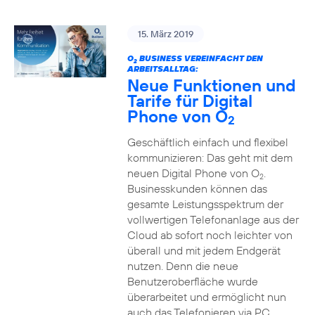
15. März 2019
O
BUSINESS VEREINFACHT DEN
2
ARBEITSALLTAG:
Neue Funktionen und
Tarife für Digital
Phone von O
2
Geschäftlich einfach und flexibel
kommunizieren: Das geht mit dem
neuen Digital Phone von O
.
2
Businesskunden können das
gesamte Leistungsspektrum der
vollwertigen Telefonanlage aus der
Cloud ab sofort noch leichter von
überall und mit jedem Endgerät
nutzen. Denn die neue
Benutzeroberfläche wurde
überarbeitet und ermöglicht nun
auch das Telefonieren via PC,