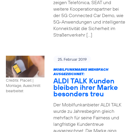
zeigen Telefónica, SEAT und
weitere Kooperationspartner bei
der 5G Connected Car Demo, wie
5G-Anwendungen und intelligente
Konnektivität die Sicherheit im
Straßenverkehr […]
25. Februar 2019
MOBILFUNKMARKE MEHRFACH
AUSGEZEICHNET:
ALDI TALK Kunden
Credits: Placeit
|
bleiben ihrer Marke
Montage, Ausschnitt
bearbeitet
besonders treu
Der Mobilfunkanbieter ALDI TALK
wurde zu Jahresbeginn gleich
mehrfach für seine Fairness und
langfristige Kundentreue
ausgezeichnet. Die Marke ging