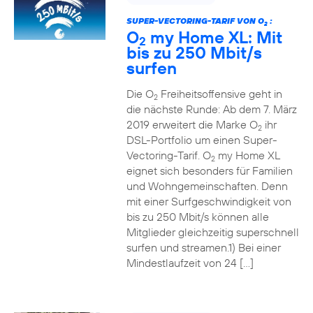
SUPER-VECTORING-TARIF VON O
:
2
O
my Home XL: Mit
2
bis zu 250 Mbit/s
surfen
Die O
Freiheitsoffensive geht in
2
die nächste Runde: Ab dem 7. März
2019 erweitert die Marke O
ihr
2
DSL-Portfolio um einen Super-
Vectoring-Tarif. O
my Home XL
2
eignet sich besonders für Familien
und Wohngemeinschaften. Denn
mit einer Surfgeschwindigkeit von
bis zu 250 Mbit/s können alle
Mitglieder gleichzeitig superschnell
surfen und streamen.1) Bei einer
Mindestlaufzeit von 24 […]