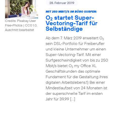
28. Februar 2019
MIT 250 MBIT/S IM BÜRO SURFEN:
O
startet Super-
2
Credits: Pixabay User
Vectoring-Tarif für
Free-Photos
|
CC0 1.0,
Selbständige
Auschnitt bearbeitet
Ab dem 7. März 2019 erweitert O
2
sein DSL-Portfolio für Freiberufler
und kleine Unternehmer um einen
Super-Vectoring-Tarif. Mit einer
Surfgeschwindigkeit von bis zu 250
Mbit/s bietet O
my Office XL
2
Geschäftskunden das optimale
Fundament für die Gestaltung ihres
digitalen Arbeitslebens.1) Bei einer
Mindestlaufzeit von 24 Monaten ist
der superschnelle Tarif im ersten
Jahr für 39,99 […]