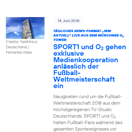
14. Juni 2018
TÄGLICHES NEWS-FORMAT „WM
AKTUELL“ LIVE AUS DEM MÜNCHNER O
2
TOWER:
Credits: Telefónica
SPORT1 und O
gehen
Deutschland /
2
exklusive
Fernanda Vilela
Medienkooperation
anlässlich der
Fußball-
Weltmeisterschaft
ein
Neuigkeiten rund um die Fußball-
Weltmeisterschaft 2018 aus dem
höchstgelegenen TV-Studio
Deutschlands: SPORT1 und O
2
halten Fußball-Fans während des
gesamten Sportereignisses vor