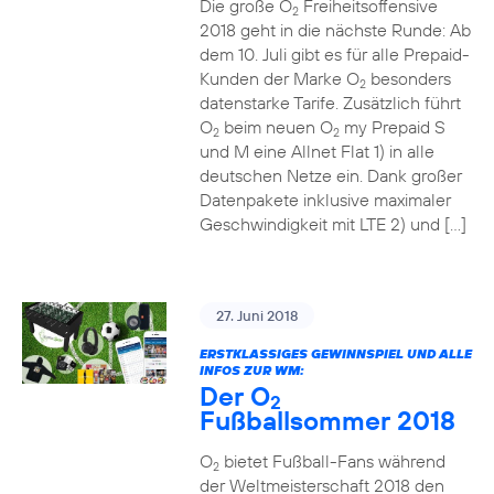
Die große O
Freiheitsoffensive
2
2018 geht in die nächste Runde: Ab
dem 10. Juli gibt es für alle Prepaid-
Kunden der Marke O
besonders
2
datenstarke Tarife. Zusätzlich führt
O
beim neuen O
my Prepaid S
2
2
und M eine Allnet Flat 1) in alle
deutschen Netze ein. Dank großer
Datenpakete inklusive maximaler
Geschwindigkeit mit LTE 2) und […]
27. Juni 2018
ERSTKLASSIGES GEWINNSPIEL UND ALLE
INFOS ZUR WM:
Der O
2
Fußballsommer 2018
O
bietet Fußball-Fans während
2
der Weltmeisterschaft 2018 den