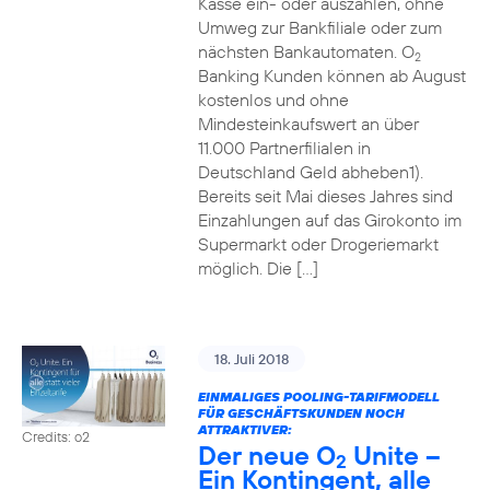
Kasse ein- oder auszahlen, ohne
Umweg zur Bankfiliale oder zum
nächsten Bankautomaten. O
2
Banking Kunden können ab August
kostenlos und ohne
Mindesteinkaufswert an über
11.000 Partnerfilialen in
Deutschland Geld abheben1).
Bereits seit Mai dieses Jahres sind
Einzahlungen auf das Girokonto im
Supermarkt oder Drogeriemarkt
möglich. Die […]
18. Juli 2018
EINMALIGES POOLING-TARIFMODELL
FÜR GESCHÄFTSKUNDEN NOCH
ATTRAKTIVER:
Credits: o2
Der neue O
Unite –
2
Ein Kontingent, alle