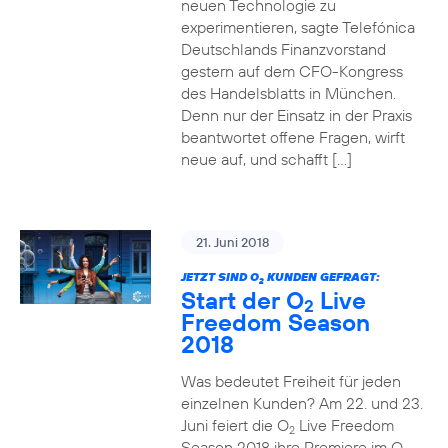
neuen Technologie zu
experimentieren, sagte Telefónica
Deutschlands Finanzvorstand
gestern auf dem CFO-Kongress
des Handelsblatts in München.
Denn nur der Einsatz in der Praxis
beantwortet offene Fragen, wirft
neue auf, und schafft […]
21. Juni 2018
JETZT SIND O
KUNDEN GEFRAGT:
2
Start der O
Live
2
Freedom Season
2018
Was bedeutet Freiheit für jeden
einzelnen Kunden? Am 22. und 23.
Juni feiert die O
Live Freedom
2
Season 2018 ihre Premiere im O