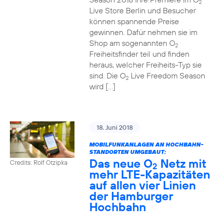
2
Live Store Berlin und Besucher
können spannende Preise
gewinnen. Dafür nehmen sie im
Shop am sogenannten O
2
Freiheitsfinder teil und finden
heraus, welcher Freiheits-Typ sie
sind. Die O
Live Freedom Season
2
wird […]
18. Juni 2018
MOBILFUNKANLAGEN AN HOCHBAHN-
STANDORTEN UMGEBAUT:
Das neue O
Netz mit
Credits: Rolf Otzipka
2
mehr LTE-Kapazitäten
auf allen vier Linien
der Hamburger
Hochbahn