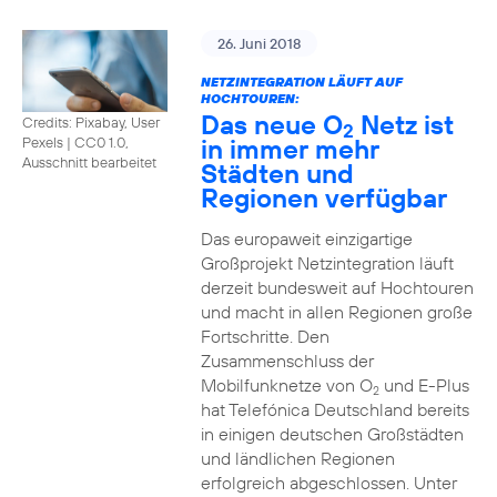
26. Juni 2018
NETZINTEGRATION LÄUFT AUF
HOCHTOUREN:
Das neue O
Netz ist
Credits: Pixabay, User
2
in immer mehr
Pexels
|
CC0 1.0,
Ausschnitt bearbeitet
Städten und
Regionen verfügbar
Das europaweit einzigartige
Großprojekt Netzintegration läuft
derzeit bundesweit auf Hochtouren
und macht in allen Regionen große
Fortschritte. Den
Zusammenschluss der
Mobilfunknetze von O
und E-Plus
2
hat Telefónica Deutschland bereits
in einigen deutschen Großstädten
und ländlichen Regionen
erfolgreich abgeschlossen. Unter