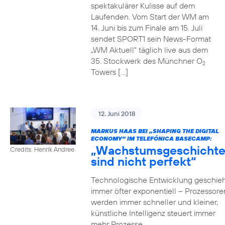
spektakulärer Kulisse auf dem
Laufenden. Vom Start der WM am
14. Juni bis zum Finale am 15. Juli
sendet SPORT1 sein News-Format
„WM Aktuell“ täglich live aus dem
35. Stockwerk des Münchner O
2
Towers […]
12. Juni 2018
MARKUS HAAS BEI „SHAPING THE DIGITAL
ECONOMY“ IM TELEFÓNICA BASECAMP:
„Wachstumsgeschicht
Credits: Henrik Andree
sind nicht perfekt“
Technologische Entwicklung geschieh
immer öfter exponentiell – Prozessore
werden immer schneller und kleiner,
künstliche Intelligenz steuert immer
mehr Prozesse,