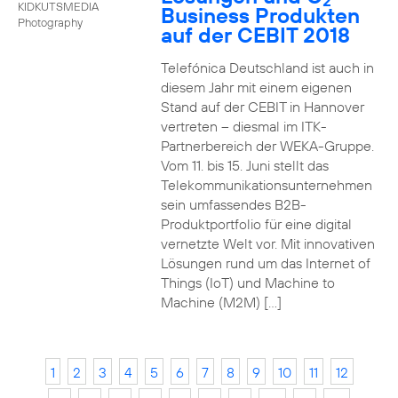
2
KIDKUTSMEDIA
Business Produkten
Photography
auf der CEBIT 2018
Telefónica Deutschland ist auch in
diesem Jahr mit einem eigenen
Stand auf der CEBIT in Hannover
vertreten – diesmal im ITK-
Partnerbereich der WEKA-Gruppe.
Vom 11. bis 15. Juni stellt das
Telekommunikationsunternehmen
sein umfassendes B2B-
Produktportfolio für eine digital
vernetzte Welt vor. Mit innovativen
Lösungen rund um das Internet of
Things (IoT) und Machine to
Machine (M2M) […]
1
2
3
4
5
6
7
8
9
10
11
12