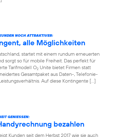
KUNDEN NOCH ATTRAKTIVER:
ngent, alle Möglichkeiten
tschland, startet mit einem rundum erneuerten
sorgt so für mobile Freiheit. Das perfekt für
rte Tarifmodell O
Unite bietet Firmen statt
2
neidertes Gesamtpaket aus Daten-, Telefonie-
stungsverhältnis. Auf diese Kontingente […]
EIT GENIESSEN:
 Handyrechnung bezahlen
eigt Kunden seit dem Herbst 2017 wie sie auch