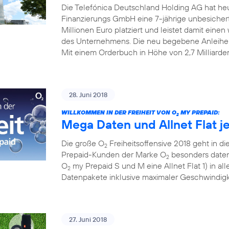
Die Telefónica Deutschland Holding AG hat he
Finanzierungs GmbH eine 7-jährige unbesiche
Millionen Euro platziert und leistet damit einen w
des Unternehmens. Die neu begebene Anleihe
Mit einem Orderbuch in Höhe von 2,7 Milliarde
28. Juni 2018
WILLKOMMEN IN DER FREIHEIT VON O
MY PREPAID:
2
Mega Daten und Allnet Flat j
Die große O
Freiheitsoffensive 2018 geht in die
2
Prepaid-Kunden der Marke O
besonders datens
2
O
my Prepaid S und M eine Allnet Flat 1) in al
2
Datenpakete inklusive maximaler Geschwindigke
27. Juni 2018