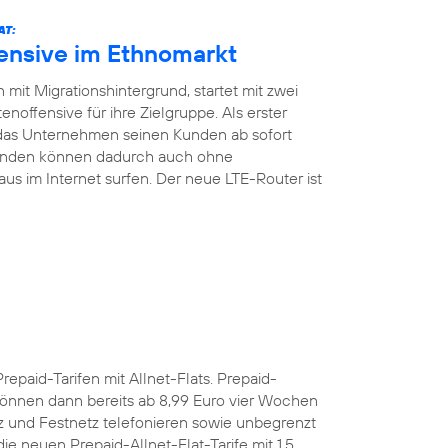
AT:
fensive im Ethnomarkt
mit Migrationshintergrund, startet mit zwei
noffensive für ihre Zielgruppe. Als erster
 das Unternehmen seinen Kunden ab sofort
Kunden können dadurch auch ohne
aus im Internet surfen. Der neue LTE-Router ist
Prepaid-Tarifen mit Allnet-Flats. Prepaid-
önnen dann bereits ab 8,99 Euro vier Wochen
z und Festnetz telefonieren sowie unbegrenzt
e neuen Prepaid-Allnet-Flat-Tarife mit 1,5