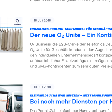
18. Juli 2018
EINMALIGES POOLING-TARIFMODELL FÜR GESCHÄFTS
Der neue O
Unite – Ein Konti
2
O
Business, die B2B-Marke der Telefónica Deu
2
O
Unite für Geschäftskunden in den August und 
2
den individuellen Unternehmensbedarf konzipie
unübersichtlicher Einzelverträge ein maßgesch
und SMS-Kontingenten zum sehr guten Preis-Lei
13. Juli 2018
KLEINGELDSUCHE WAR GESTERN – JETZT MOBILE FREIH
Bei noch mehr Diensten per
Das Portal „Zahl einfach per Handyrechnung“ z