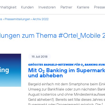
haltigkeit
Kunden
Investoren
Partner
Karriere
Presse
ws
Pressemitteilungen
Archiv 2022
ilungen zum Thema #Ortel_Mobile 
19. Juli 2018
GRÖSSTES BARGELD-NETZWERK FÜR O
BANKING KUN
2
Mit O
Banking im Supermarkt
2
und abheben
Bargeld einfach mit dem Smartphone beim Eink
Umweg zur Bankfiliale oder zum nächsten Ban
August kostenlos und ohne Mindesteinkaufswert
Geld abheben1). Bereits seit Mai dieses Jahres
Supermarkt oder Drogeriemarkt möglich. Die […