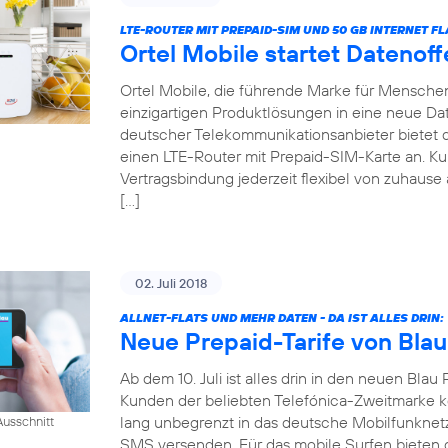
LTE-ROUTER MIT PREPAID-SIM UND 50 GB INTERNET FL
Ortel Mobile startet Datenof
Ortel Mobile, die führende Marke für Menschen 
einzigartigen Produktlösungen in eine neue Date
deutscher Telekommunikationsanbieter bietet
einen LTE-Router mit Prepaid-SIM-Karte an. 
Vertragsbindung jederzeit flexibel von zuhause 
[…]
02. Juli 2018
ALLNET-FLATS UND MEHR DATEN - DA IST ALLES DRIN:
Neue Prepaid-Tarife von Blau
Ab dem 10. Juli ist alles drin in den neuen Blau 
Kunden der beliebten Telefónica-Zweitmarke k
lang unbegrenzt in das deutsche Mobilfunknet
usschnitt
SMS versenden. Für das mobile Surfen bieten di