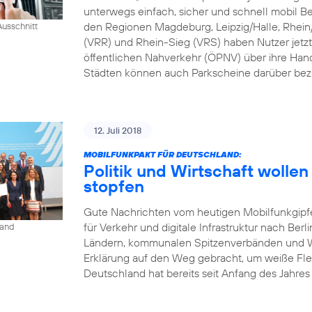
unterwegs einfach, sicher und schnell mobil B
den Regionen Magdeburg, Leipzig/Halle, Rhei
usschnitt
(VRR) und Rhein-Sieg (VRS) haben Nutzer jetzt
öffentlichen Nahverkehr (ÖPNV) über ihre Han
Städten können auch Parkscheine darüber bez
12. Juli 2018
MOBILFUNKPAKT FÜR DEUTSCHLAND:
Politik und Wirtschaft woll
stopfen
Gute Nachrichten vom heutigen Mobilfunkgipf
für Verkehr und digitale Infrastruktur nach Berl
land
Ländern, kommunalen Spitzenverbänden und Wi
Erklärung auf den Weg gebracht, um weiße Fle
Deutschland hat bereits seit Anfang des Jahres