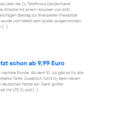
ute über die O
Telefónica Deutschland
2
rte Anleihe mit einem Volumen von 600
ichtigen Beitrag zur finanziellen Flexibilität
 wurde vom Markt sehr positiv aufgenommen.
n […]
etzt schon ab 9,99 Euro
 nächste Runde: Ab dem 10. Juli gibt es für alle
tarke Tarife. Zusätzlich führt O
beim neuen
2
le deutschen Netze ein. Dank großer
it mit LTE 2) und […]