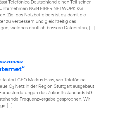
st Telefónica Deutschland einen Teil seiner
che Unternehmen NGN FIBER NETWORK KG
. Ziel des Netzbetreibers ist es, damit die
er zu verbessern und gleichzeitig das
gen, welches deutlich bessere Datenraten, […]
TER ZEITUNG:
nternet“
erläutert CEO Markus Haas, wie Telefónica
neue O
Netz in der Region Stuttgart ausgebaut
2
Herausforderungen des Zukunftsstandards 5G
nstehende Frequenzvergabe gesprochen. Wir
ige […]