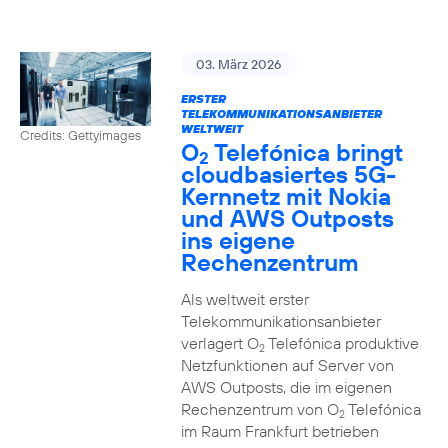
03. März 2026
ERSTER
TELEKOMMUNIKATIONSANBIETER
WELTWEIT
Credits: Gettyimages
O
Telefónica bringt
2
cloudbasiertes 5G-
Kernnetz mit Nokia
und AWS Outposts
ins eigene
Rechenzentrum
Als weltweit erster
Telekommunikationsanbieter
verlagert O
Telefónica produktive
2
Netzfunktionen auf Server von
AWS Outposts, die im eigenen
Rechenzentrum von O
Telefónica
2
im Raum Frankfurt betrieben