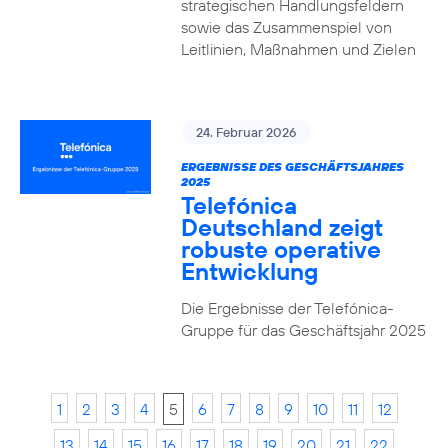
strategischen Handlungsfeldern
sowie das Zusammenspiel von
Leitlinien, Maßnahmen und Zielen
24. Februar 2026
ERGEBNISSE DES GESCHÄFTSJAHRES
2025
Telefónica
Deutschland zeigt
robuste operative
Entwicklung
Die Ergebnisse der Telefónica-
Gruppe für das Geschäftsjahr 2025
1
2
3
4
5
6
7
8
9
10
11
12
13
14
15
16
17
18
19
20
21
22