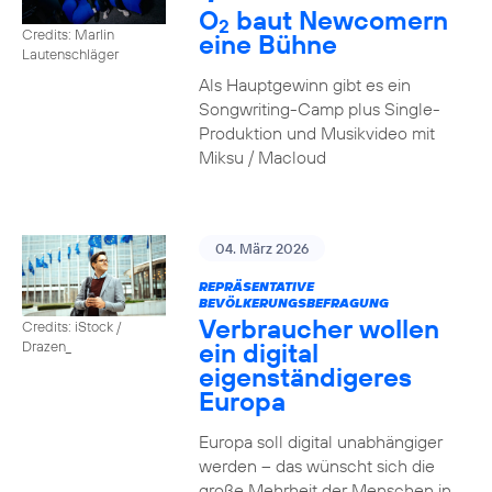
O
baut Newcomern
2
Credits: Marlin
eine Bühne
Lautenschläger
Als Hauptgewinn gibt es ein
Songwriting-Camp plus Single-
Produktion und Musikvideo mit
Miksu / Macloud
04. März 2026
REPRÄSENTATIVE
BEVÖLKERUNGSBEFRAGUNG
Verbraucher wollen
Credits: iStock /
ein digital
Drazen_
eigenständigeres
Europa
Europa soll digital unabhängiger
werden – das wünscht sich die
große Mehrheit der Menschen in