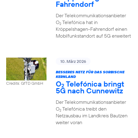
Fahrendorf
Der Telekommunikationsanbieter
O
Telefónica hat in
2
Kröppelshagen-Fahrendorf einen
Mobilfunkstandort auf 5G erweitert
10. März 2026
BESSERES NETZ FÜR DAS SORBISCHE
KERNLAND
O
Telefónica bringt
Credits: GfTD GmbH
2
5G nach Cunnewitz
Der Telekommunikationsanbieter
O
Telefónica treibt den
2
Netzausbau im Landkreis Bautzen
weiter voran