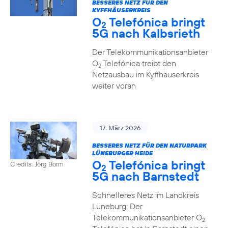
BESSERES NETZ FÜR DEN
KYFFHÄUSERKREIS
O
Telefónica bringt
2
5G nach Kalbsrieth
Der Telekommunikationsanbieter
O
Telefónica treibt den
2
Netzausbau im Kyffhäuserkreis
weiter voran
17. März 2026
BESSERES NETZ FÜR DEN NATURPARK
LÜNEBURGER HEIDE
O
Telefónica bringt
Credits: Jörg Borm
2
5G nach Barnstedt
Schnelleres Netz im Landkreis
Lüneburg: Der
Telekommunikationsanbieter O
2