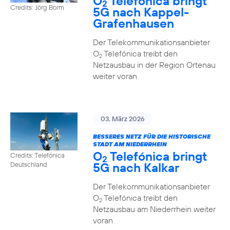
O
Telefónica bringt
2
Credits: Jörg Borm
5G nach Kappel-
Grafenhausen
Der Telekommunikationsanbieter
O
Telefónica treibt den
2
Netzausbau in der Region Ortenau
weiter voran
03. März 2026
BESSERES NETZ FÜR DIE HISTORISCHE
STADT AM NIEDERRHEIN
O
Telefónica bringt
Credits: Telefónica
2
5G nach Kalkar
Deutschland
Der Telekommunikationsanbieter
O
Telefónica treibt den
2
Netzausbau am Niederrhein weiter
voran