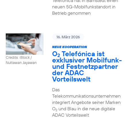
Telefónica hat in Barnstedt einen
neuen 5G-Mobilfunkstandort in
Betrieb genommen
16. März 2026
NEUE KOOPERATION
O
Telefónica ist
2
Credits: iStock /
exklusiver Mobilfunk-
Nuttawan Jayawan
und Festnetzpartner
der ADAC
Vorteilswelt
Das
Telekommunikationsunternehmen
integriert Angebote seiner Marken
O
und Blau in die neue digitale
2
ADAC Vorteilswelt