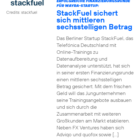
ERFOLGREICHE FINANZIERUNGSRUNDE
FÜR WAYRA-STARTUP:
StackFuel sichert
Credits: stackfuel
sich mittleren
sechsstelligen Betrag
Das Berliner Startup StackFuel, das
Telefónica Deutschland mit
Online-Trainings zu
Datenaufbereitung und
Datenanalyse unterstützt, hat sich
in seiner ersten Finanzierungsrunde
einen mittleren sechsstelligen
Betrag gesichert. Mit dem frischen
Geld will das Jungunternehmen
seine Trainingsangebote ausbauen
und sich durch die
Zusammenarbeit mit weiteren
Großkunden am Markt etablieren.
Neben FX Ventures haben sich
Adviqo und quofox sowie […]