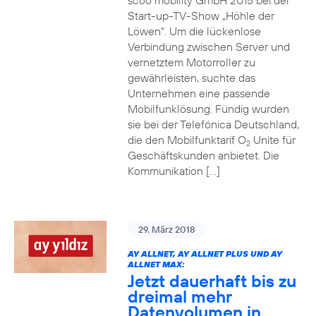
scoo mobility GmbH 2015 bei der
Start-up-TV-Show „Höhle der
Löwen“. Um die lückenlose
Verbindung zwischen Server und
vernetztem Motorroller zu
gewährleisten, suchte das
Unternehmen eine passende
Mobilfunklösung. Fündig wurden
sie bei der Telefónica Deutschland,
die den Mobilfunktarif O
Unite für
2
Geschäftskunden anbietet. Die
Kommunikation […]
29. März 2018
AY ALLNET, AY ALLNET PLUS UND AY
ALLNET MAX:
Jetzt dauerhaft bis zu
dreimal mehr
Datenvolumen in