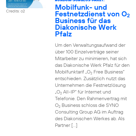
Mobilfunk- und
Credits: o2
Festnetzdienst von O
2
Business für das
Diakonische Werk
Pfalz
Um den Verwaltungsaufwand der
über 100 Einzelverträge seiner
Mitarbeiter zu minimieren, hat sich
das Diakonische Werk Pfalz für den
Mobilfunktarif „O
Free Business“
2
entschieden. Zusätzlich nutzt das
Unternehmen die Festnetzlösung
„O
All-IP“ für Internet und
2
Telefonie. Den Rahmenvertrag mit
O
Business schloss die SYNO
2
Consulting Group AG im Auftrag
des Diakonischen Werkes ab. Als
Partner […]