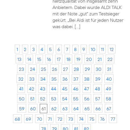
Netzqualität von insgesamt zehn
Anbietern. Dabei wurde ALDI TALK
mit der Note „gut“ zum Testsieger
gekürt. „Bei Aldi ist für jeden Nutzer
was dabei. […]
1
2
3
4
5
6
7
8
9
10
11
12
13
14
15
16
17
18
19
20
21
22
23
24
25
26
27
28
29
30
31
32
33
34
35
36
37
38
39
40
41
42
43
44
45
46
47
48
49
50
51
52
53
54
55
56
57
58
59
60
61
62
63
64
65
66
67
68
69
70
71
72
73
74
75
76
77
78
79
80
81
82