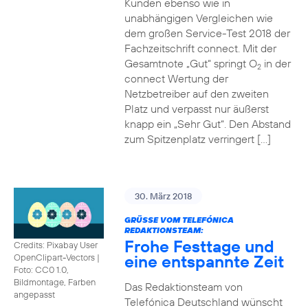
Kunden ebenso wie in
unabhängigen Vergleichen wie
dem großen Service-Test 2018 der
Fachzeitschrift connect. Mit der
Gesamtnote „Gut“ springt O
in der
2
connect Wertung der
Netzbetreiber auf den zweiten
Platz und verpasst nur äußerst
knapp ein „Sehr Gut“. Den Abstand
zum Spitzenplatz verringert […]
30. März 2018
GRÜSSE VOM TELEFÓNICA R
EDAKTIONSTEAM:
Frohe Festtage und
Credits: Pixabay User
eine entspannte Zeit
OpenClipart-Vectors
|
Foto: CC0 1.0,
Bildmontage, Farben
Das Redaktionsteam von
angepasst
Telefónica Deutschland wünscht