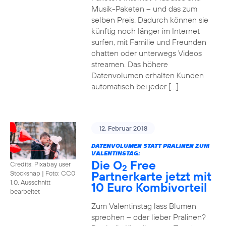
Musik-Paketen – und das zum
selben Preis. Dadurch können sie
künftig noch länger im Internet
surfen, mit Familie und Freunden
chatten oder unterwegs Videos
streamen. Das höhere
Datenvolumen erhalten Kunden
automatisch bei jeder […]
12. Februar 2018
DATENVOLUMEN STATT PRALINEN ZUM
VALENTINSTAG:
Die O
Free
Credits: Pixabay user
2
Partnerkarte jetzt mit
Stocksnap
|
Foto: CC0
1.0, Ausschnitt
10 Euro Kombivorteil
bearbeitet
Zum Valentinstag lass Blumen
sprechen – oder lieber Pralinen?