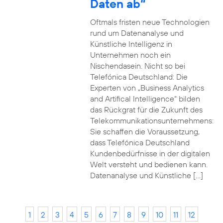
Daten ab“
Oftmals fristen neue Technologien
rund um Datenanalyse und
Künstliche Intelligenz in
Unternehmen noch ein
Nischendasein. Nicht so bei
Telefónica Deutschland: Die
Experten von „Business Analytics
and Artifical Intelligence“ bilden
das Rückgrat für die Zukunft des
Telekommunikationsunternehmens:
Sie schaffen die Voraussetzung,
dass Telefónica Deutschland
Kundenbedürfnisse in der digitalen
Welt versteht und bedienen kann.
Datenanalyse und Künstliche […]
1
2
3
4
5
6
7
8
9
10
11
12