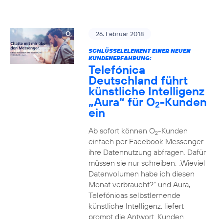
26. Februar 2018
SCHLÜSSELELEMENT EINER NEUEN
KUNDENERFAHRUNG:
Telefónica
Deutschland führt
künstliche Intelligenz
„Aura“ für O
-Kunden
2
ein
Ab sofort können O
-Kunden
2
einfach per Facebook Messenger
ihre Datennutzung abfragen. Dafür
müssen sie nur schreiben: „Wieviel
Datenvolumen habe ich diesen
Monat verbraucht?“ und Aura,
Telefónicas selbstlernende
künstliche Intelligenz, liefert
prompt die Antwort. Kunden