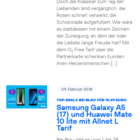
Doch die Klassiker zum Tag der
Liebenden sind vergänglich: die
Rosen schnell verwelkt, die
Schokolade aufgefuttert. Wie wäre
es stattdessen mit einem Zeichen
der Zuneigung, an dem der oder
die Liebste lange Freude hat? Mit
dem O
Free Tarif über die
2
Partnerkarte schenken Kunden
ihren Herzensmenschen […]
09. Februar 2018
TOP-DEALS BEI BLAU FÜR 19,99 EURO:
Samsung Galaxy A5
(17) und Huawei Mate
10 lite mit Allnet L
Tarif
Bei Blau gibt es vom 1. bis 28.