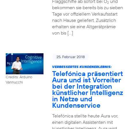
Flaggschiffe ab sofort bei O
und
2
bekommen sie bereits bis zu sieben
Tage vor offiziellem Verkaufsstart
nach Hause geliefert. Zusätzlich
erhalten sie eine Altgerätprämie
von bis […]
25. Februar 2018
VERBESSERTES KUNDENERLEBNIS:
Telefónica präsentiert
Credits: Arduino
Aura und ist Vorreiter
Vannucchi
bei der Integration
künstlicher Intelligenz
in Netze und
Kundenservice
Telefónica stellte heute Aura vor,
einen digitalen Assistenten mit
künstlicher Intelligenz. Aura wird