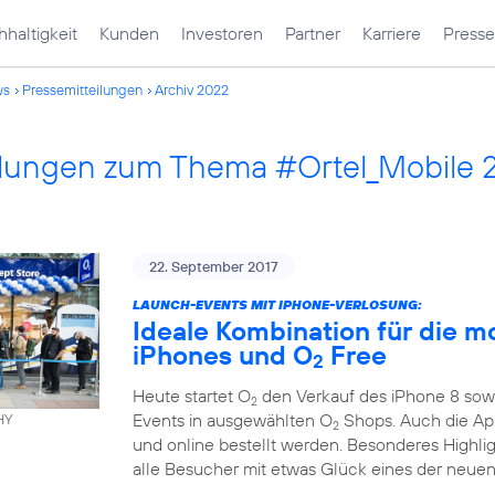
haltigkeit
Kunden
Investoren
Partner
Karriere
Presse
ws
Pressemitteilungen
Archiv 2022
ilungen zum Thema #Ortel_Mobile 
22. September 2017
LAUNCH-EVENTS MIT IPHONE-VERLOSUNG:
Ideale Kombination für die m
iPhones und O
Free
2
Heute startet O
den Verkauf des iPhone 8 sowi
2
Events in ausgewählten O
Shops. Auch die App
HY
2
und online bestellt werden. Besonderes Highli
alle Besucher mit etwas Glück eines der neuen