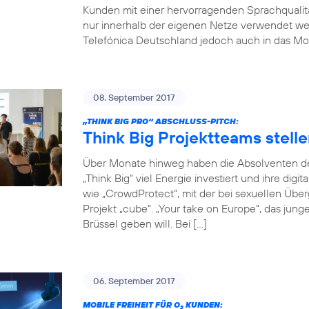
Kunden mit einer hervorragenden Sprachqualität
nur innerhalb der eigenen Netze verwendet w
Telefónica Deutschland jedoch auch in das Mob
08. September 2017
„THINK BIG PRO“ ABSCHLUSS-PITCH:
Think Big Projektteams stelle
Über Monate hinweg haben die Absolventen de
„Think Big“ viel Energie investiert und ihre digi
wie „CrowdProtect“, mit der bei sexuellen Übe
Projekt „cube“. „Your take on Europe“, das jun
Brüssel geben will. Bei […]
06. September 2017
MOBILE FREIHEIT FÜR O
KUNDEN:
2