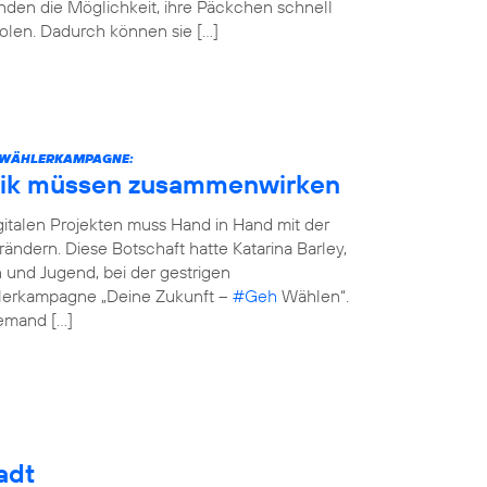
den die Möglichkeit, ihre Päckchen schnell
olen. Dadurch können sie […]
STWÄHLERKAMPAGNE:
tik müssen zusammenwirken
italen Projekten muss Hand in Hand mit der
erändern. Diese Botschaft hatte Katarina Barley,
n und Jugend, bei der gestrigen
hlerkampagne „Deine Zukunft –
#Geh
Wählen“.
jemand […]
adt