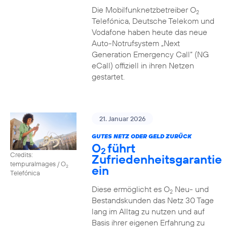
Die Mobilfunknetzbetreiber O
2
Telefónica, Deutsche Telekom und
Vodafone haben heute das neue
Auto-Notrufsystem „Next
Generation Emergency Call“ (NG
eCall) offiziell in ihren Netzen
gestartet.
21. Januar 2026
GUTES NETZ ODER GELD ZURÜCK
O
führt
2
Credits:
Zufriedenheitsgarantie
tempuraImages / O
ein
2
Telefónica
Diese ermöglicht es O
Neu- und
2
Bestandskunden das Netz 30 Tage
lang im Alltag zu nutzen und auf
Basis ihrer eigenen Erfahrung zu