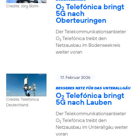
O
Telefónica bringt
Credits: Jörg Borm
2
5G nach
Oberteuringen
Der Telekommunikationsanbieter
O
Telefónica treibt den
2
Netzausbau im Bodenseekreis
weiter voran
17. Februar 2026
BESSERES NETZ FÜR DAS UNTERALLGÄU
O
Telefónica bringt
2
Credits: Telefónica
5G nach Lauben
Deutschland
Der Telekommunikationsanbieter
O
Telefónica treibt den
2
Netzausbau im Unterallgäu weiter
voran