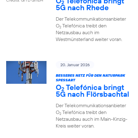
O
Telefónica bringt
2
5G nach Rhede
Der Telekommunikationsanbieter
O
Telefónica treibt den
2
Netzausbau auch im
Westmünsterland weiter voran.
20. Januar 2026
BESSERES NETZ FÜR DEN NATURPARK
SPESSART
O
Telefónica bringt
2
5G nach Flörsbachtal
Der Telekommunikationsanbieter
O
Telefónica treibt den
2
Netzausbau auch im Main-Kinzig-
Kreis weiter voran.