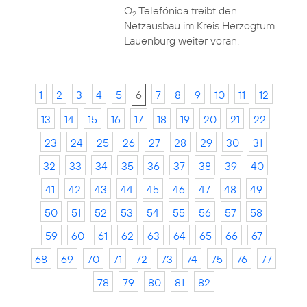
O
Telefónica treibt den
2
Netzausbau im Kreis Herzogtum
Lauenburg weiter voran.
1
2
3
4
5
6
7
8
9
10
11
12
13
14
15
16
17
18
19
20
21
22
23
24
25
26
27
28
29
30
31
32
33
34
35
36
37
38
39
40
41
42
43
44
45
46
47
48
49
50
51
52
53
54
55
56
57
58
59
60
61
62
63
64
65
66
67
68
69
70
71
72
73
74
75
76
77
78
79
80
81
82