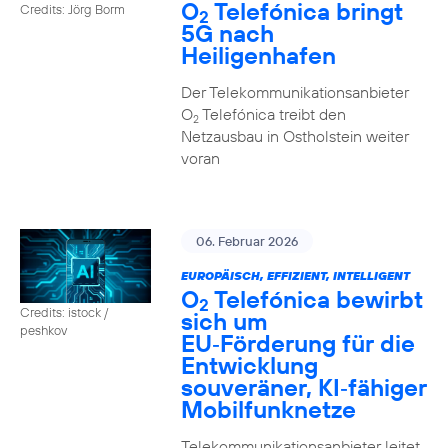
O
Telefónica bringt
Credits: Jörg Borm
2
5G nach
Heiligenhafen
Der Telekommunikationsanbieter
O
Telefónica treibt den
2
Netzausbau in Ostholstein weiter
voran
06. Februar 2026
EUROPÄISCH, EFFIZIENT, INTELLIGENT
O
Telefónica bewirbt
2
Credits: istock /
sich um
peshkov
EU‑Förderung für die
Entwicklung
souveräner, KI‑fähiger
Mobilfunknetze
Telekommunikationsanbieter leitet