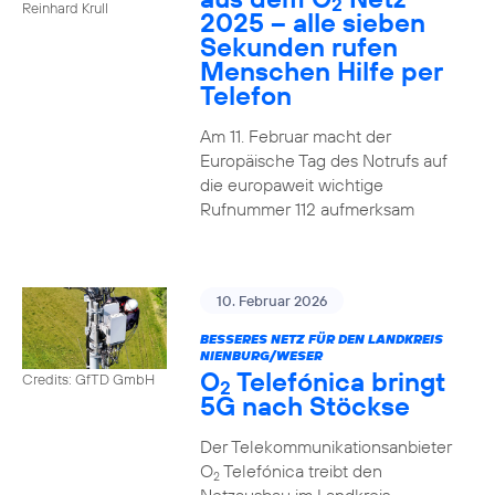
2
Reinhard Krull
2025 – alle sieben
Sekunden rufen
Menschen Hilfe per
Telefon
Am 11. Februar macht der
Europäische Tag des Notrufs auf
die europaweit wichtige
Rufnummer 112 aufmerksam
10. Februar 2026
BESSERES NETZ FÜR DEN LANDKREIS
NIENBURG/WESER
O
Telefónica bringt
Credits: GfTD GmbH
2
5G nach Stöckse
Der Telekommunikationsanbieter
O
Telefónica treibt den
2