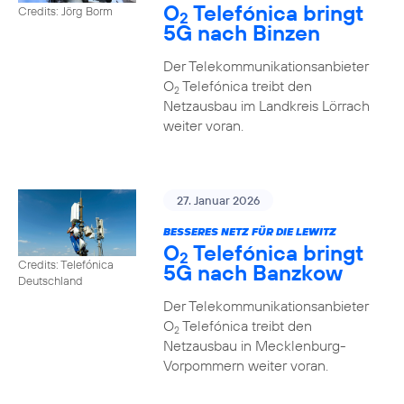
O
Telefónica bringt
Credits: Jörg Borm
2
5G nach Binzen
Der Telekommunikationsanbieter
O
Telefónica treibt den
2
Netzausbau im Landkreis Lörrach
weiter voran.
27. Januar 2026
BESSERES NETZ FÜR DIE LEWITZ
O
Telefónica bringt
2
Credits: Telefónica
5G nach Banzkow
Deutschland
Der Telekommunikationsanbieter
O
Telefónica treibt den
2
Netzausbau in Mecklenburg-
Vorpommern weiter voran.