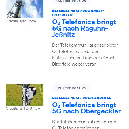
03. Februar 2026
BESSERES NETZ FÜR ANHALT-
BITTERFELD
O
Telefónica bringt
Credits: Jörg Borm
2
5G nach Raguhn-
Jeßnitz
Der Telekommunikationsanbieter
O
Telefónica treibt den
2
Netzausbau im Landkreis Anhalt-
Bitterfeld weiter voran.
03. Februar 2026
BESSERES NETZ FÜR DIE SÜDEIFEL
O
Telefónica bringt
2
Credits: GfTD GmbH
5G nach Obergeckler
Der Telekommunikationsanbieter
O
Telefónica treibt den