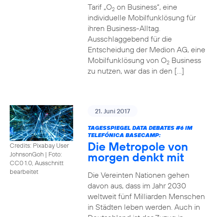
Tarif „O
on Business“, eine
2
individuelle Mobilfunklösung für
ihren Business-Alltag.
Ausschlaggebend für die
Entscheidung der Medion AG, eine
Mobilfunklösung von O
Business
2
zu nutzen, war das in den […]
21. Juni 2017
TAGESSPIEGEL DATA DEBATES
#6
IM
TELEFÓNICA BASECAMP:
Die Metropole von
Credits: Pixabay User
morgen denkt mit
JohnsonGoh
|
Foto:
CC0 1.0, Ausschnitt
bearbeitet
Die Vereinten Nationen gehen
davon aus, dass im Jahr 2030
weltweit fünf Milliarden Menschen
in Städten leben werden. Auch in