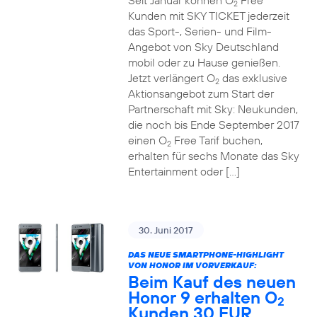
Seit Januar können O
Free
2
Kunden mit SKY TICKET jederzeit
das Sport-, Serien- und Film-
Angebot von Sky Deutschland
mobil oder zu Hause genießen.
Jetzt verlängert O
das exklusive
2
Aktionsangebot zum Start der
Partnerschaft mit Sky: Neukunden,
die noch bis Ende September 2017
einen O
Free Tarif buchen,
2
erhalten für sechs Monate das Sky
Entertainment oder […]
30. Juni 2017
DAS NEUE SMARTPHONE-HIGHLIGHT
VON HONOR IM VORVERKAUF:
Beim Kauf des neuen
Honor 9 erhalten O
2
Kunden 30 EUR