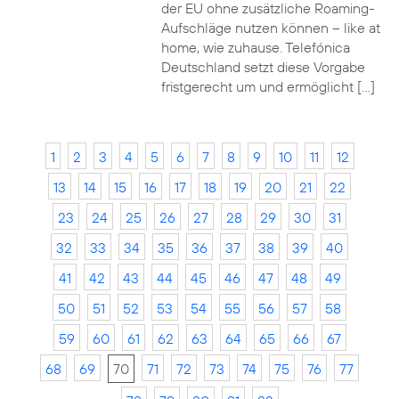
der EU ohne zusätzliche Roaming-
Aufschläge nutzen können – like at
home, wie zuhause. Telefónica
Deutschland setzt diese Vorgabe
fristgerecht um und ermöglicht […]
1
2
3
4
5
6
7
8
9
10
11
12
13
14
15
16
17
18
19
20
21
22
23
24
25
26
27
28
29
30
31
32
33
34
35
36
37
38
39
40
41
42
43
44
45
46
47
48
49
50
51
52
53
54
55
56
57
58
59
60
61
62
63
64
65
66
67
68
69
70
71
72
73
74
75
76
77