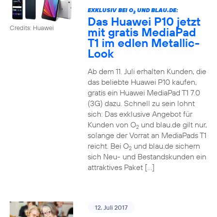
EXKLUSIV BEI O
UND BLAU.DE:
2
Das Huawei P10 jetzt
Credits: Huawei
mit gratis MediaPad
T1 im edlen Metallic-
Look
Ab dem 11. Juli erhalten Kunden, die
das beliebte Huawei P10 kaufen,
gratis ein Huawei MediaPad T1 7.0
(3G) dazu. Schnell zu sein lohnt
sich: Das exklusive Angebot für
Kunden von O
und blau.de gilt nur,
2
solange der Vorrat an MediaPads T1
reicht. Bei O
und blau.de sichern
2
sich Neu- und Bestandskunden ein
attraktives Paket […]
12. Juli 2017