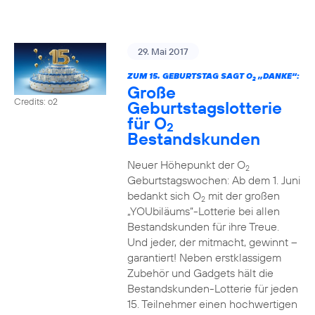
29. Mai 2017
ZUM 15. GEBURTSTAG SAGT O
„DANKE“:
2
Große
Credits: o2
Geburtstagslotterie
für O
2
Bestandskunden
Neuer Höhepunkt der O
2
Geburtstagswochen: Ab dem 1. Juni
bedankt sich O
mit der großen
2
„YOUbiläums“-Lotterie bei allen
Bestandskunden für ihre Treue.
Und jeder, der mitmacht, gewinnt –
garantiert! Neben erstklassigem
Zubehör und Gadgets hält die
Bestandskunden-Lotterie für jeden
15. Teilnehmer einen hochwertigen