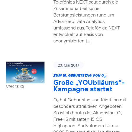
Telefónica NEXT baut durch die
Zusammenarbeit seine
Beratungsleistungen rund um
Advanced Data Analytics
umfassend aus. Telefónica NEXT
entwickelt auf Basis von
anonymisierten […]
23. Mai 2017
ZUM 15. GEBURTSTAG VON O
:
2
Große „YOUbiläums“-
Credits: o2
Kampagne startet
O
hat Geburtstag und feiert ihn mit
2
besonders attraktiven Angeboten.
So ist ab heute der Aktionstarif O
2
Free 15 mit satten 15 GB
Highspeed-Surfvolumen für nur