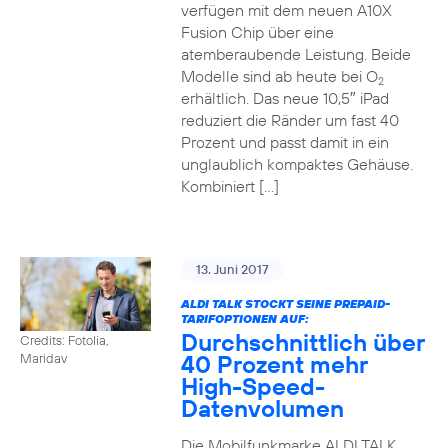
verfügen mit dem neuen A10X
Fusion Chip über eine
atemberaubende Leistung. Beide
Modelle sind ab heute bei O
2
erhältlich. Das neue 10,5″ iPad
reduziert die Ränder um fast 40
Prozent und passt damit in ein
unglaublich kompaktes Gehäuse.
Kombiniert […]
13. Juni 2017
ALDI TALK STOCKT SEINE PREPAID-
TARIFOPTIONEN AUF:
Durchschnittlich über
Credits: Fotolia,
40 Prozent mehr
Maridav
High-Speed-
Datenvolumen
Die Mobilfunkmarke ALDI TALK