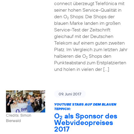
connect überzeugt Telefónica mit
seiner hohen Service-Qualität in
den O
Shops: Die Shops der
2
blauen Marke landen im großen
Service-Test der Zeitschrift
gleichauf mit der Deutschen
Telekom auf einem guten zweiten
Platz. Im Vergleich zum letzten Jahr
halbieren die O
Shops den
2
Punkteabstand zum Erstplatzierten
und holen in vielen der […]
09. Juni 2017
YOUTUBE STARS AUF DEM BLAUEN
TEPPICH:
O
als Sponsor des
Credits: Simon
2
Webvideopreises
Bierwald
2017