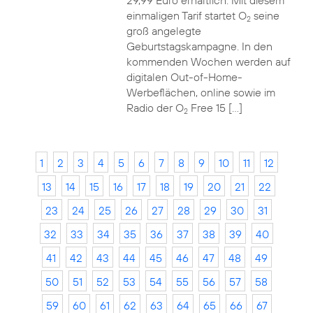
29,99 Euro erhältlich. Mit diesem
einmaligen Tarif startet O
seine
2
groß angelegte
Geburtstagskampagne. In den
kommenden Wochen werden auf
digitalen Out-of-Home-
Werbeflächen, online sowie im
Radio der O
Free 15 […]
2
1
2
3
4
5
6
7
8
9
10
11
12
13
14
15
16
17
18
19
20
21
22
23
24
25
26
27
28
29
30
31
32
33
34
35
36
37
38
39
40
41
42
43
44
45
46
47
48
49
50
51
52
53
54
55
56
57
58
59
60
61
62
63
64
65
66
67