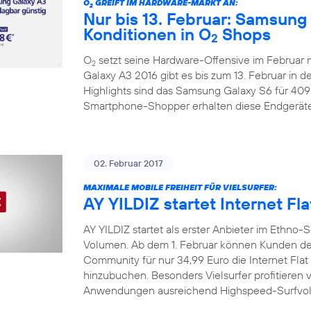
O
GREIFT IM HARDWARE-MARKT AN:
2
Nur bis 13. Februar: Samsung
Konditionen in O
Shops
2
O
setzt seine Hardware-Offensive im Februar
2
Galaxy A3 2016 gibt es bis zum 13. Februar in d
Highlights sind das Samsung Galaxy S6 für 409
Smartphone-Shopper erhalten diese Endgeräte
02. Februar 2017
MAXIMALE MOBILE FREIHEIT FÜR VIELSURFER:
AY YILDIZ startet Internet Fla
AY YILDIZ startet als erster Anbieter im Ethn
Volumen. Ab dem 1. Februar können Kunden der
Community für nur 34,99 Euro die Internet Flat 
hinzubuchen. Besonders Vielsurfer profitieren v
Anwendungen ausreichend Highspeed-Surfvolu