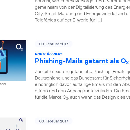
Februar, wie Energieversorger und -verbraucher
gemeinsam von der Digitalisierung des Energiem
City, Smart Metering und Energiewende sind d
Telefónica auf der E-world für […]
03. Februar 2017
NICHT ÖFFNEN:
Phishing-Mails getarnt als O
2
Zurzeit kursieren gefährliche Phishing-Emails g
Deutschland und das Bundesamt für Sicherheit 
eindringlich davor, auffällige Emails mit den A
land
öffnen und den Anhang runterzuladen. Die Ema
für die Marke O
, auch wenn das Design dies ve
2
03. Februar 2017