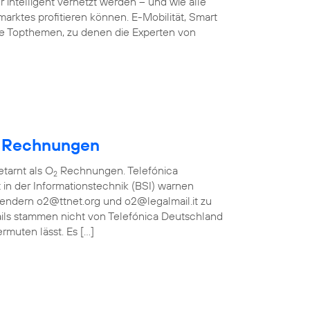
 intelligent vernetzt werden – und wie alle
arktes profitieren können. E-Mobilität, Smart
ie Topthemen, zu denen die Experten von
Rechnungen
etarnt als O
Rechnungen. Telefónica
2
in der Informationstechnik (BSI) warnen
bsendern o2@ttnet.org und o2@legalmail.it zu
ils stammen nicht von Telefónica Deutschland
rmuten lässt. Es […]