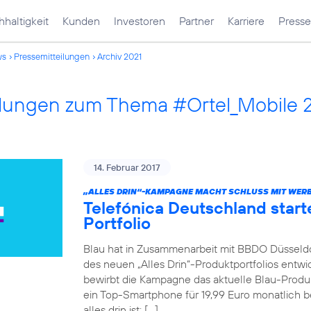
haltigkeit
Kunden
Investoren
Partner
Karriere
Presse
ws
Pressemitteilungen
Archiv 2021
ilungen zum Thema #Ortel_Mobile 
14. Februar 2017
„ALLES DRIN“-KAMPAGNE MACHT SCHLUSS MIT WERB
Telefónica Deutschland star
Portfolio
Blau hat in Zusammenarbeit mit BBDO Düsseld
des neuen „Alles Drin“-Produktportfolios entwic
bewirbt die Kampagne das aktuelle Blau-Produkt
ein Top-Smartphone für 19,99 Euro monatlich be
alles drin ist: […]