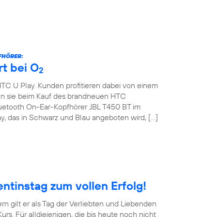
FHÖRER:
t bei O
2
HTC U Play. Kunden profitieren dabei von einem
ten sie beim Kauf des brandneuen HTC
uetooth On-Ear-Kopfhörer JBL T450 BT im
y, das in Schwarz und Blau angeboten wird, […]
ntinstag zum vollen Erfolg!
ern gilt er als Tag der Verliebten und Liebenden
rs. Für alldiejenigen, die bis heute noch nicht