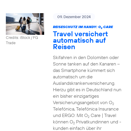
09. Dezember 2024
REISESCHUTZ IM HANDY: O
CARE
2
Travel versichert
Credits: iStock / FG
automatisch auf
Trade
Reisen
Skifahren in den Dolomiten oder
Sonne tanken auf den Kanaren –
das Smartphone kümmert sich
automatisch um die
Auslandskrankenversicherung.
Hierzu gibt es in Deutschland nun
ein bisher einzigartiges
Versicherungsangebot von O
2
Telefónica, Telefónica Insurance
und ERGO: Mit O
Care | Travel
2
können O
Privatkundinnen und -
2
kunden einfach über ihr