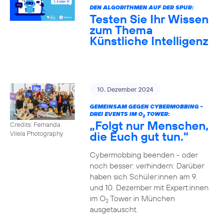
DEN ALGORITHMEN AUF DER SPUR:
Testen Sie Ihr Wissen
zum Thema
Künstliche Intelligenz
10. Dezember 2024
GEMEINSAM GEGEN CYBERMOBBING -
DREI EVENTS IM O
TOWER:
2
„Folgt nur Menschen,
Credits: Fernanda
die Euch gut tun.“
Vilela Photography
Cybermobbing beenden - oder
noch besser: verhindern: Darüber
haben sich Schüler:innen am 9.
und 10. Dezember mit Expert:innen
im O
Tower in München
2
ausgetauscht.