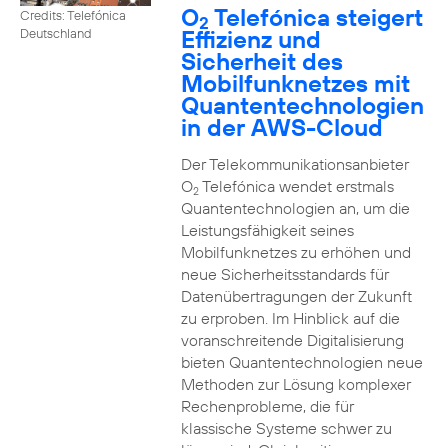
O
Telefónica steigert
Credits: Telefónica
2
Effizienz und
Deutschland
Sicherheit des
Mobilfunknetzes mit
Quantentechnologien
in der AWS-Cloud
Der Telekommunikationsanbieter
O
Telefónica wendet erstmals
2
Quantentechnologien an, um die
Leistungsfähigkeit seines
Mobilfunknetzes zu erhöhen und
neue Sicherheitsstandards für
Datenübertragungen der Zukunft
zu erproben. Im Hinblick auf die
voranschreitende Digitalisierung
bieten Quantentechnologien neue
Methoden zur Lösung komplexer
Rechenprobleme, die für
klassische Systeme schwer zu