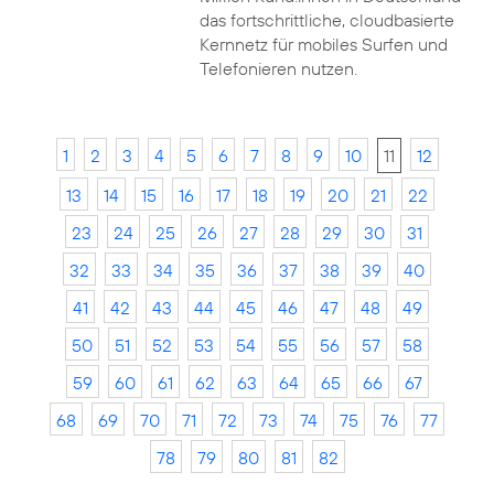
das fortschrittliche, cloudbasierte
Kernnetz für mobiles Surfen und
Telefonieren nutzen.
1
2
3
4
5
6
7
8
9
10
11
12
13
14
15
16
17
18
19
20
21
22
23
24
25
26
27
28
29
30
31
32
33
34
35
36
37
38
39
40
41
42
43
44
45
46
47
48
49
50
51
52
53
54
55
56
57
58
59
60
61
62
63
64
65
66
67
68
69
70
71
72
73
74
75
76
77
78
79
80
81
82