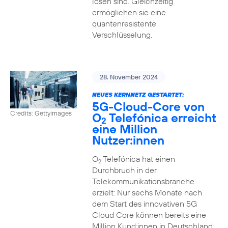
lösen sind. Gleichzeitig
ermöglichen sie eine
quantenresistente
Verschlüsselung.
28. November 2024
NEUES KERNNETZ GESTARTET:
5G-Cloud-Core von
Credits: Gettyimages
O
Telefónica erreicht
2
eine Million
Nutzer:innen
O
Telefónica hat einen
2
Durchbruch in der
Telekommunikationsbranche
erzielt: Nur sechs Monate nach
dem Start des innovativen 5G
Cloud Core können bereits eine
Million Kund:innen in Deutschland