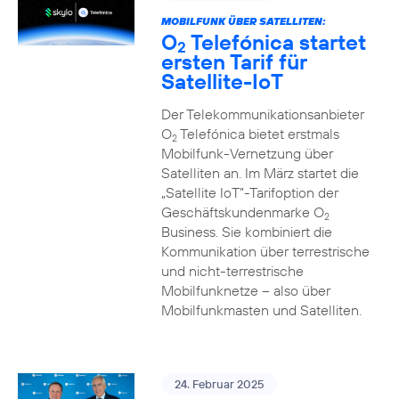
MOBILFUNK ÜBER SATELLITEN:
O
Telefónica startet
2
ersten Tarif für
Satellite-IoT
Der Telekommunikationsanbieter
O
Telefónica bietet erstmals
2
Mobilfunk-Vernetzung über
Satelliten an. Im März startet die
„Satellite IoT”-Tarifoption der
Geschäftskundenmarke O
2
Business. Sie kombiniert die
Kommunikation über terrestrische
und nicht-terrestrische
Mobilfunknetze – also über
Mobilfunkmasten und Satelliten.
24. Februar 2025