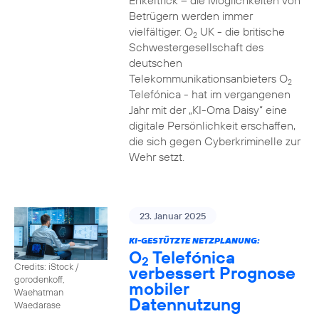
Enkeltrick – die Möglichkeiten von
Betrügern werden immer
vielfältiger. O
UK - die britische
2
Schwestergesellschaft des
deutschen
Telekommunikationsanbieters O
2
Telefónica - hat im vergangenen
Jahr mit der „KI-Oma Daisy“ eine
digitale Persönlichkeit erschaffen,
die sich gegen Cyberkriminelle zur
Wehr setzt.
23. Januar 2025
KI-GESTÜTZTE NETZPLANUNG:
O
Telefónica
2
Credits: iStock /
verbessert Prognose
gorodenkoff,
mobiler
Waehatman
Datennutzung
Waedarase