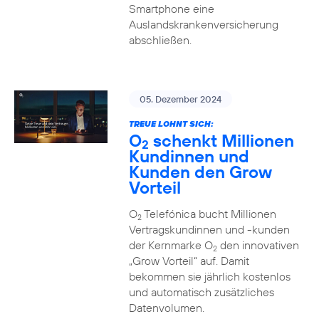
Smartphone eine
Auslandskrankenversicherung
abschließen.
05. Dezember 2024
TREUE LOHNT SICH:
O
schenkt Millionen
2
Kundinnen und
Kunden den Grow
Vorteil
O
Telefónica bucht Millionen
2
Vertragskundinnen und -kunden
der Kernmarke O
den innovativen
2
„Grow Vorteil“ auf. Damit
bekommen sie jährlich kostenlos
und automatisch zusätzliches
Datenvolumen.