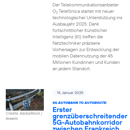
Der Telekommunikationsanbieter
O
Telefónica startet mit neuer
2
technologischer Unterstützung ins
Ausbaujahr 2025: Dank
fortschrittlicher Künstlicher
Intelligenz (KI) treffen die
Netztechniker präzisere
Vorhersagen zur Entwicklung der
mobilen Datennutzung der 45
Millionen Kundinnen und Kunden
an jedem Standort.
15. Januar 2025
5G AUTOBAHN TO AUTOROUTE:
Erster
Credits: AdobeStock /
grenzüberschreitender
Anselm
5G-Autobahnkorridor
zwischen Frankreich