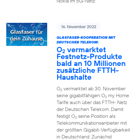
Nokia im 5G-Netz.
16. November 2022
GLASFASER-KOOPERATION MIT
DEUTSCHER TELEKOM:
O
vermarktet
2
Festnetz-Produkte
bald an 10 Millionen
zusätzliche FTTH-
Haushalte
O
vermarktet ab 30. November
2
seine gigabitfähigen O
my Home
2
Tarife auch über das FTTH- Netz
der Deutschen Telekom. Damit
festigt O
seine Position als
2
Telekommunikationsanbieter mit
der größten Gigabit-Verfügbarkeit
in Deutschland. Zunächst