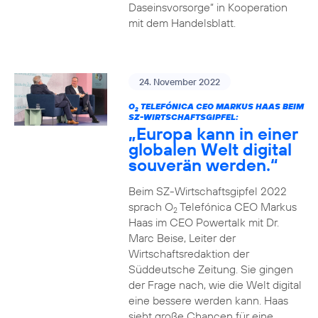
Daseinsvorsorge“ in Kooperation
mit dem Handelsblatt.
24. November 2022
O
TELEFÓNICA CEO MARKUS HAAS BEIM
2
SZ-WIRTSCHAFTSGIPFEL:
„Europa kann in einer
globalen Welt digital
souverän werden.“
Beim SZ-Wirtschaftsgipfel 2022
sprach O
Telefónica CEO Markus
2
Haas im CEO Powertalk mit Dr.
Marc Beise, Leiter der
Wirtschaftsredaktion der
Süddeutsche Zeitung. Sie gingen
der Frage nach, wie die Welt digital
eine bessere werden kann. Haas
sieht große Chancen für eine