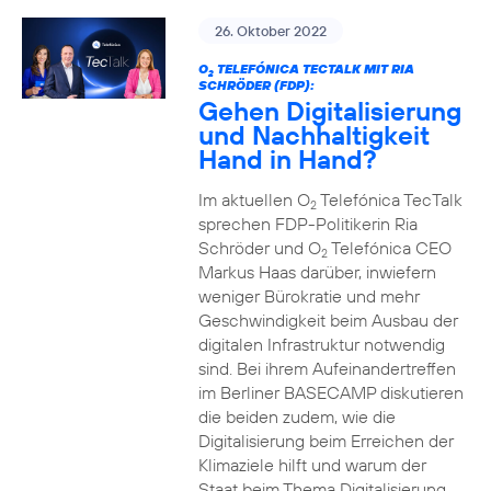
26. Oktober 2022
O
TELEFÓNICA TECTALK MIT RIA
2
SCHRÖDER (FDP):
Gehen Digitalisierung
und Nachhaltigkeit
Hand in Hand?
Im aktuellen O
Telefónica TecTalk
2
sprechen FDP-Politikerin Ria
Schröder und O
Telefónica CEO
2
Markus Haas darüber, inwiefern
weniger Bürokratie und mehr
Geschwindigkeit beim Ausbau der
digitalen Infrastruktur notwendig
sind. Bei ihrem Aufeinandertreffen
im Berliner BASECAMP diskutieren
die beiden zudem, wie die
Digitalisierung beim Erreichen der
Klimaziele hilft und warum der
Staat beim Thema Digitalisierung