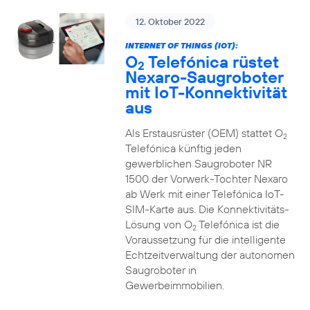
12. Oktober 2022
INTERNET OF THINGS (IOT):
O
Telefónica rüstet
2
Nexaro-Saugroboter
mit IoT-Konnektivität
aus
Als Erstausrüster (OEM) stattet O
2
Telefónica künftig jeden
gewerblichen Saugroboter NR
1500 der Vorwerk-Tochter Nexaro
ab Werk mit einer Telefónica IoT-
SIM-Karte aus. Die Konnektivitäts-
Lösung von O
Telefónica ist die
2
Voraussetzung für die intelligente
Echtzeitverwaltung der autonomen
Saugroboter in
Gewerbeimmobilien.