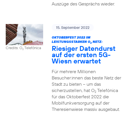
Auszüge des Gesprächs wieder.
15. September 2022
OKTOBERFEST 2022 IM
LEISTUNGSSTARKEN O
NETZ:
2
Riesiger Datendurst
Credits: O
Telefónica
2
auf der ersten 5G-
Wiesn erwartet
Für mehrere Millionen
Besucher:innen das beste Netz der
Stadt zu bieten – um das
sicherzustellen, hat O
Telefónica
2
für das Oktoberfest 2022 die
Mobilfunkversorgung auf der
Theresienwiese massiv ausgebaut.