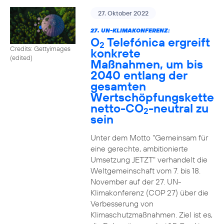
27. Oktober 2022
27. UN-KLIMAKONFERENZ:
O
Telefónica ergreift
2
Credits: Gettyimages
konkrete
(edited)
Maßnahmen, um bis
2040 entlang der
gesamten
Wertschöpfungskette
netto-CO
-neutral zu
2
sein
Unter dem Motto "Gemeinsam für
eine gerechte, ambitionierte
Umsetzung JETZT" verhandelt die
Weltgemeinschaft vom 7. bis 18.
November auf der 27. UN-
Klimakonferenz (COP 27) über die
Verbesserung von
Klimaschutzmaßnahmen. Ziel ist es,