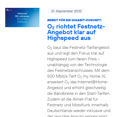
21. September 2022
BEREIT FÜR DIE GIGABIT-ZUKUNFT:
O
richtet Festnetz-
2
Angebot klar auf
Highspeed aus
O
baut das Festnetz-Tarifangebot
2
aus und legt den Fokus klar auf
Highspeed zum fairen Preis –
unabhängig von der Technologie
des Festnetzanschlusses. Mit dem
500 Mbit/s-Tarif O
my Home XL
2
erweitert O
das Internet@Home-
2
Angebot und erhöht gleichzeitig
die Bandbreite in den Start-Tarifen.
Zudem ist die Allnet-Flat für
Festnetz und Mobilfunk innerhalb
Deutschlands wieder inklusive und
der reguläre Anschlusspreis sinkt.