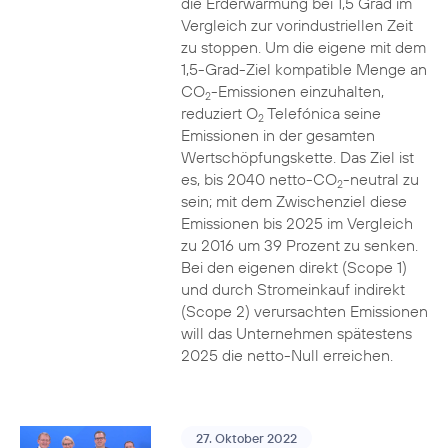
die Erderwärmung bei 1,5 Grad im
Vergleich zur vorindustriellen Zeit
zu stoppen. Um die eigene mit dem
1,5-Grad-Ziel kompatible Menge an
CO
-Emissionen einzuhalten,
2
reduziert O
Telefónica seine
2
Emissionen in der gesamten
Wertschöpfungskette. Das Ziel ist
es, bis 2040 netto-CO
-neutral zu
2
sein; mit dem Zwischenziel diese
Emissionen bis 2025 im Vergleich
zu 2016 um 39 Prozent zu senken.
Bei den eigenen direkt (Scope 1)
und durch Stromeinkauf indirekt
(Scope 2) verursachten Emissionen
will das Unternehmen spätestens
2025 die netto-Null erreichen.
27. Oktober 2022