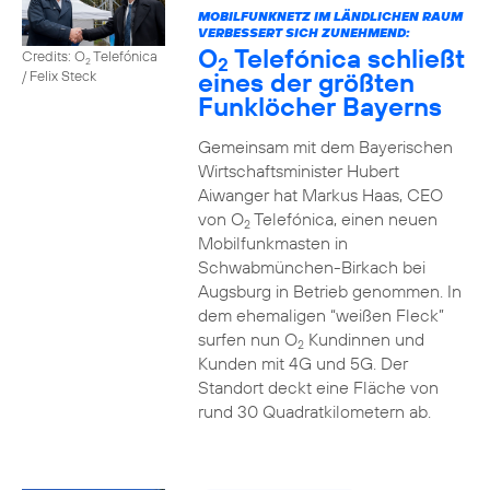
MOBILFUNKNETZ IM LÄNDLICHEN RAUM
VERBESSERT SICH ZUNEHMEND:
O
Telefónica schließt
Credits: O
Telefónica
2
2
eines der größten
/ Felix Steck
Funklöcher Bayerns
Gemeinsam mit dem Bayerischen
Wirtschaftsminister Hubert
Aiwanger hat Markus Haas, CEO
von O
Telefónica, einen neuen
2
Mobilfunkmasten in
Schwabmünchen-Birkach bei
Augsburg in Betrieb genommen. In
dem ehemaligen “weißen Fleck”
surfen nun O
Kundinnen und
2
Kunden mit 4G und 5G. Der
Standort deckt eine Fläche von
rund 30 Quadratkilometern ab.