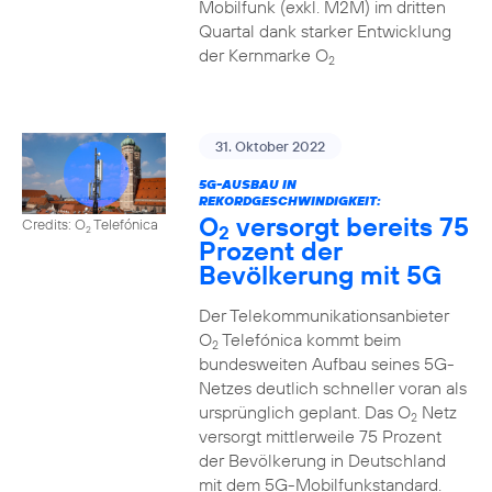
Mobilfunk (exkl. M2M) im dritten
Quartal dank starker Entwicklung
der Kernmarke O
2
31. Oktober 2022
5G-AUSBAU IN
REKORDGESCHWINDIGKEIT:
O
versorgt bereits 75
Credits: O
Telefónica
2
2
Prozent der
Bevölkerung mit 5G
Der Telekommunikationsanbieter
O
Telefónica kommt beim
2
bundesweiten Aufbau seines 5G-
Netzes deutlich schneller voran als
ursprünglich geplant. Das O
Netz
2
versorgt mittlerweile 75 Prozent
der Bevölkerung in Deutschland
mit dem 5G-Mobilfunkstandard.