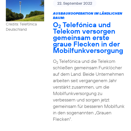
22. September 2022
AUSBAUKOOPERATION IM LÄNDLICHEN
RAUM:
O
Telefónica und
Credits: Telefónica
2
Telekom versorgen
Deutschland
gemeinsam erste
graue Flecken in der
Mobilfunkversorgung
O
Telefónica und die Telekom
2
schließen gemeinsam Funklöcher
auf dem Land. Beide Unternehmen
arbeiten seit vergangenem Jahr
verstärkt zusammen, um die
Mobilfunkversorgung zu
verbessern und sorgen jetzt
gemeinsam für besseren Mobilfunk
in den sogenannten „Grauen
Flecken“.