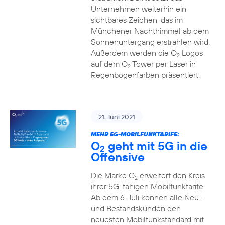
Unternehmen weiterhin ein
sichtbares Zeichen, das im
Münchener Nachthimmel ab dem
Sonnenuntergang erstrahlen wird.
Außerdem werden die O
Logos
2
auf dem O
Tower per Laser in
2
Regenbogenfarben präsentiert.
21. Juni 2021
MEHR 5G-MOBILFUNKTARIFE:
O
geht mit 5G in die
2
Offensive
Die Marke O
erweitert den Kreis
2
ihrer 5G-fähigen Mobilfunktarife.
Ab dem 6. Juli können alle Neu-
und Bestandskunden den
neuesten Mobilfunkstandard mit