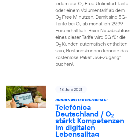
jedem der O
Free Unlimited Tarife
2
oder einem Volumentarif ab dem
O
Free M nutzen. Damit sind 5G-
2
Tarife bei O
ab monatlich 29,99
2
Euro erhältlich. Beim Neuabschluss
eines dieser Tarife wird 5G für die
O
Kunden automatisch enthalten
2
sein, Bestandskunden können das
kostenlose Paket „5G-Zugang“
buchen
.
1
18. Juni 2021
BUNDESWEITER DIGITALTAG:
Telefónica
Deutschland / O
2
stärkt Kompetenzen
im digitalen
Lebensalltag