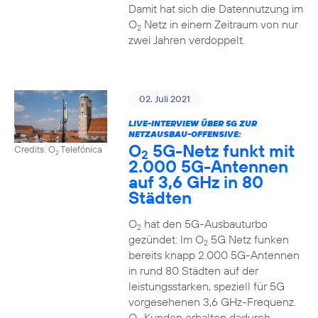
Damit hat sich die Datennutzung im
O
Netz in einem Zeitraum von nur
2
zwei Jahren verdoppelt.
02. Juli 2021
LIVE-INTERVIEW ÜBER 5G ZUR
NETZAUSBAU-OFFENSIVE:
O
5G-Netz funkt mit
Credits: O
Telefónica
2
2
2.000 5G-Antennen
auf 3,6 GHz in 80
Städten
O
hat den 5G-Ausbauturbo
2
gezündet: Im O
5G Netz funken
2
bereits knapp 2.000 5G-Antennen
in rund 80 Städten auf der
leistungsstarken, speziell für 5G
vorgesehenen 3,6 GHz-Frequenz.
O
Kunden erhalten dadurch