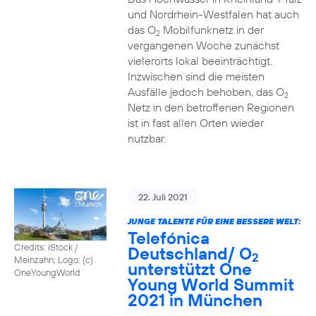
und Nordrhein-Westfalen hat auch
das O
Mobilfunknetz in der
2
vergangenen Woche zunächst
vielerorts lokal beeinträchtigt.
Inzwischen sind die meisten
Ausfälle jedoch behoben, das O
2
Netz in den betroffenen Regionen
ist in fast allen Orten wieder
nutzbar.
22. Juli 2021
JUNGE TALENTE FÜR EINE BESSERE WELT:
Telefónica
Credits: iStock /
Deutschland/ O
2
Meinzahn; Logo: (c)
unterstützt One
OneYoungWorld
Young World Summit
2021 in München