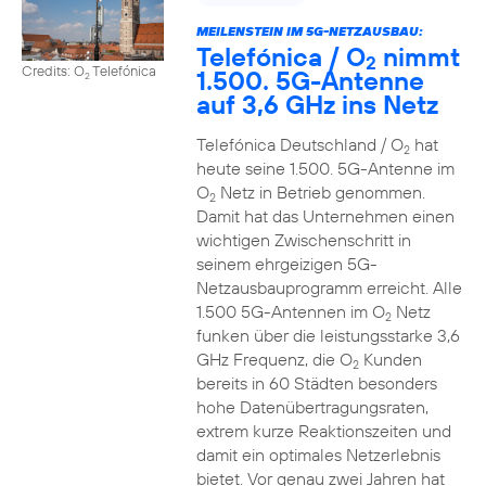
MEILENSTEIN IM 5G-NETZAUSBAU:
Telefónica / O
nimmt
2
Credits: O
Telefónica
1.500. 5G-Antenne
2
auf 3,6 GHz ins Netz
Telefónica Deutschland / O
hat
2
heute seine 1.500. 5G-Antenne im
O
Netz in Betrieb genommen.
2
Damit hat das Unternehmen einen
wichtigen Zwischenschritt in
seinem ehrgeizigen 5G-
Netzausbauprogramm erreicht. Alle
1.500 5G-Antennen im O
Netz
2
funken über die leistungsstarke 3,6
GHz Frequenz, die O
Kunden
2
bereits in 60 Städten besonders
hohe Datenübertragungsraten,
extrem kurze Reaktionszeiten und
damit ein optimales Netzerlebnis
bietet. Vor genau zwei Jahren hat