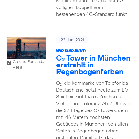
Mobilfunkstandards, bei der 5G
völlig entkoppelt vom
bestehenden 4G-Standard funkt.
23. Juni 2021
WIR SIND BUNT:
O
Tower in München
2
Credits: Fernanda
erstrahlt in
Vilela
Regenbogenfarben
O
, die Kernmarke von Telefónica
2
Deutschland, setzt heute zum EM-
Spiel ein sichtbares Zeichen für
Vielfalt und Toleranz. Ab 21Uhr wird
die 37. Etage des O
Towers, dem
2
mit 146 Metern höchsten
Gebäudes in München, von allen
Seiten in Regenbogenfarben
erstrahlen. Damit setzt das