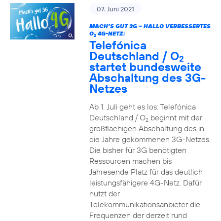
07. Juni 2021
MACH’S GUT 3G – HALLO VERBESSERTES
O
4G-NETZ:
2
Telefónica
Deutschland / O
2
startet bundesweite
Abschaltung des 3G-
Netzes
Ab 1. Juli geht es los: Telefónica
Deutschland / O
beginnt mit der
2
großflächigen Abschaltung des in
die Jahre gekommenen 3G-Netzes.
Die bisher für 3G benötigten
Ressourcen machen bis
Jahresende Platz für das deutlich
leistungsfähigere 4G-Netz. Dafür
nutzt der
Telekommunikationsanbieter die
Frequenzen der derzeit rund