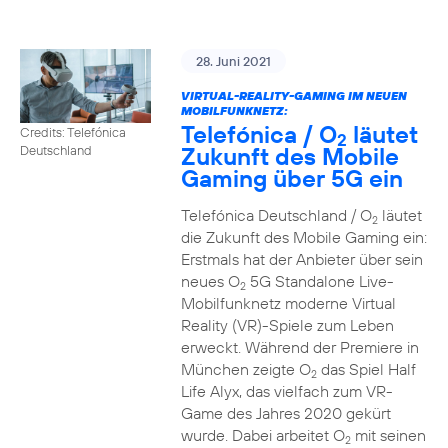
28. Juni 2021
VIRTUAL-REALITY-GAMING IM NEUEN
MOBILFUNKNETZ:
Telefónica / O
läutet
Credits: Telefónica
2
Zukunft des Mobile
Deutschland
Gaming über 5G ein
Telefónica Deutschland / O
läutet
2
die Zukunft des Mobile Gaming ein:
Erstmals hat der Anbieter über sein
neues O
5G Standalone Live-
2
Mobilfunknetz moderne Virtual
Reality (VR)-Spiele zum Leben
erweckt. Während der Premiere in
München zeigte O
das Spiel Half
2
Life Alyx, das vielfach zum VR-
Game des Jahres 2020 gekürt
wurde. Dabei arbeitet O
mit seinen
2