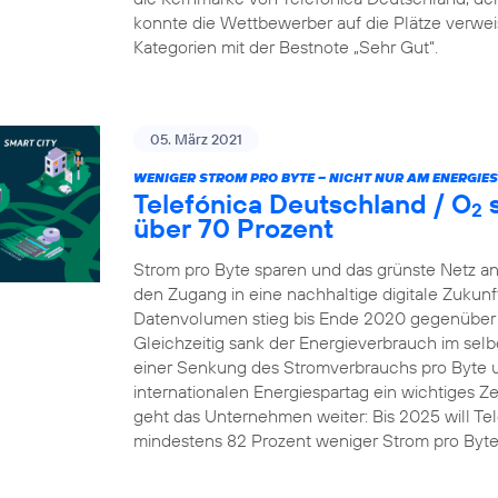
konnte die Wettbewerber auf die Plätze verw
Kategorien mit der Bestnote „Sehr Gut“.
05. März 2021
WENIGER STROM PRO BYTE – NICHT NUR AM ENERGIE
Telefónica Deutschland / O
s
2
über 70 Prozent
Strom pro Byte sparen und das grünste Netz an
den Zugang in eine nachhaltige digitale Zukunft
Datenvolumen stieg bis Ende 2020 gegenüber 
Gleichzeitig sank der Energieverbrauch im selb
einer Senkung des Stromverbrauchs pro Byte um 
internationalen Energiespartag ein wichtiges Z
geht das Unternehmen weiter: Bis 2025 will Te
mindestens 82 Prozent weniger Strom pro Byt