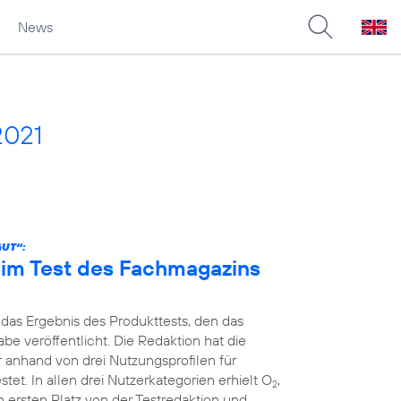
News
2021
GUT“:
n im Test des Fachmagazins
 das Ergebnis des Produkttests, den das
e veröffentlicht. Die Redaktion hat die
r anhand von drei Nutzungsprofilen für
et. In allen drei Nutzerkategorien erhielt O
,
2
 ersten Platz von der Testredaktion und