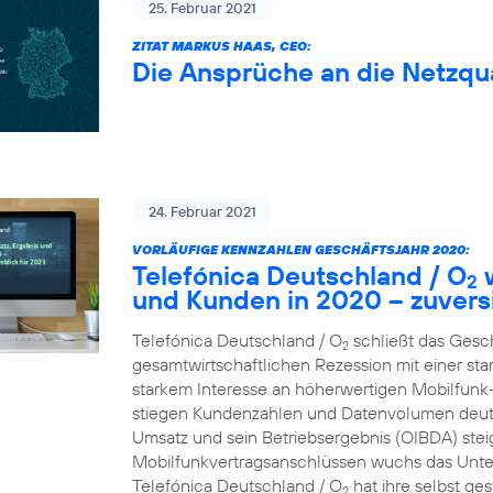
25. Februar 2021
ZITAT MARKUS HAAS, CEO:
Die Ansprüche an die Netzqua
24. Februar 2021
VORLÄUFIGE KENNZAHLEN GESCHÄFTSJAHR 2020:
Telefónica Deutschland / O
w
2
und Kunden in 2020 – zuversi
Telefónica Deutschland / O
schließt das Gesc
2
gesamtwirtschaftlichen Rezession mit einer st
starkem Interesse an höherwertigen Mobilfun
stiegen Kundenzahlen und Datenvolumen deutl
Umsatz und sein Betriebsergebnis (OIBDA) stei
Mobilfunkvertragsanschlüssen wuchs das Unte
Telefónica Deutschland / O
hat ihre selbst ge
2