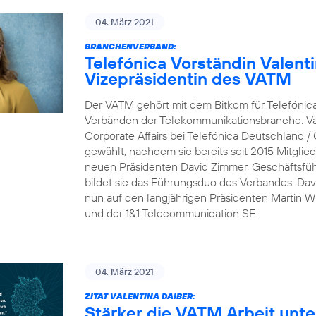
04. März 2021
BRANCHENVERBAND:
Telefónica Vorständin Valent
Vizepräsidentin des VATM
Der VATM gehört mit dem Bitkom für Telefónic
Verbänden der Telekommunikationsbranche. Val
Corporate Affairs bei Telefónica Deutschland /
gewählt, nachdem sie bereits seit 2015 Mitgli
neuen Präsidenten David Zimmer, Geschäftsfü
bildet sie das Führungsduo des Verbandes. Dav
nun auf den langjährigen Präsidenten Martin Wit
und der 1&1 Telecommunication SE.
04. März 2021
ZITAT VALENTINA DAIBER:
Stärker die VATM Arbeit unte