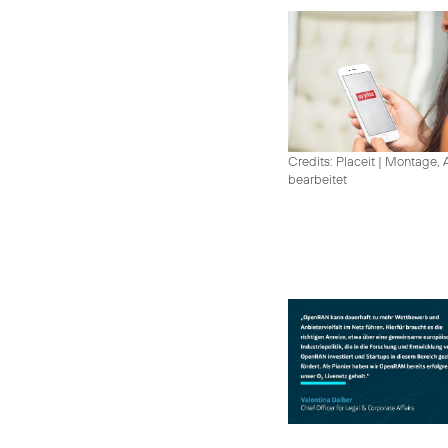
Credits: Placeit
|
Montage, A
bearbeitet