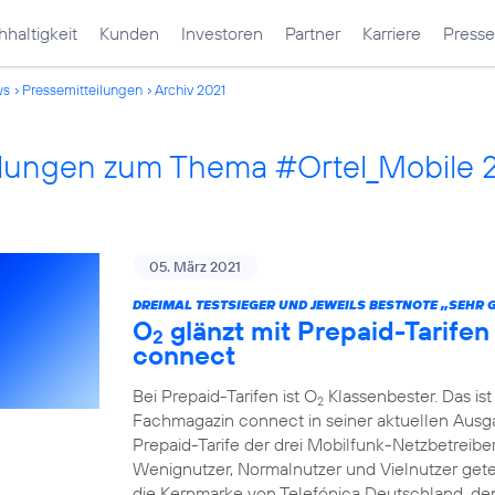
haltigkeit
Kunden
Investoren
Partner
Karriere
Presse
ws
Pressemitteilungen
Archiv 2021
ilungen zum Thema #Ortel_Mobile 
05. März 2021
DREIMAL TESTSIEGER UND JEWEILS BESTNOTE „SEHR 
O
glänzt mit Prepaid-Tarife
2
connect
Bei Prepaid-Tarifen ist O
Klassenbester. Das ist
2
Fachmagazin connect in seiner aktuellen Ausgab
Prepaid-Tarife der drei Mobilfunk-Netzbetreibe
Wenignutzer, Normalnutzer und Vielnutzer getest
die Kernmarke von Telefónica Deutschland, den