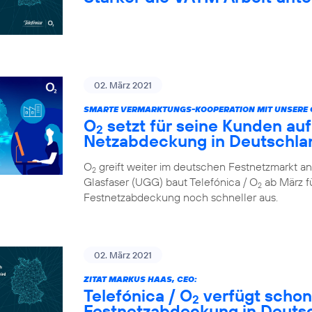
02. März 2021
SMARTE VERMARKTUNGS-KOOPERATION MIT UNSERE 
O
setzt für seine Kunden auf
2
Netzabdeckung in Deutschla
O
greift weiter im deutschen Festnetzmarkt an
2
Glasfaser (UGG) baut Telefónica / O
ab März fü
2
Festnetzabdeckung noch schneller aus.
02. März 2021
ZITAT MARKUS HAAS, CEO:
Telefónica / O
verfügt schon
2
Festnetzabdeckung in Deuts