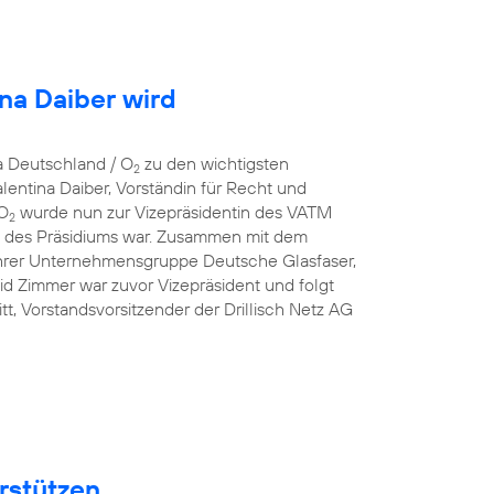
ina Daiber wird
a Deutschland / O
zu den wichtigsten
2
entina Daiber, Vorständin für Recht und
 O
wurde nun zur Vizepräsidentin des VATM
2
ed des Präsidiums war. Zusammen mit dem
hrer Unternehmensgruppe Deutsche Glasfaser,
id Zimmer war zuvor Vizepräsident und folgt
t, Vorstandsvorsitzender der Drillisch Netz AG
rstützen