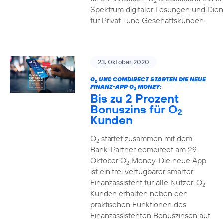
2
Spektrum digitaler Lösungen und Dien
für Privat- und Geschäftskunden.
23. Oktober 2020
O
UND COMDIRECT STARTEN DIE NEUE
2
FINANZ-APP O
MONEY:
2
Bis zu 2 Prozent
Bonuszins für O
2
Kunden
O
startet zusammen mit dem
2
Bank-Partner comdirect am 29.
Oktober O
Money. Die neue App
2
ist ein frei verfügbarer smarter
Finanzassistent für alle Nutzer. O
2
Kunden erhalten neben den
praktischen Funktionen des
Finanzassistenten Bonuszinsen auf