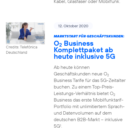
Kabel, Glasfaser oder Mobilfunk.
12. Oktober 2020
MARKTSTART FÜR GESCHÄFTSKUNDEN:
O
Business
2
Credits: Telefónica
Komplettpaket ab
Deutschland
heute inklusive 5G
Ab heute können
Geschäftskunden neue O
2
Business Tarife für das 5G-Zeitalter
buchen. Zu einem Top-Preis-
Leistungs-Verhältnis bietet O
2
Business das erste Mobilfunktarif-
Portfolio mit unlimitiertem Sprach-
und Datenvolumen auf dem
deutschen B2B-Markt – inklusive
5G
.
1