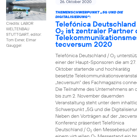
26. Oktober 2020
THEMENSCHWERPUNKT „5G UND DIE
DIGITALISIERUNG“:
Telefónica Deutschland
Credits: LABOR
O
ist zentraler Partner 
WELTENBAU
2
STUTTGART, editor:
Telekommunikationsme
Tom Exner, Elmar
tecversum 2020
Gauggel
Telefónica Deutschland / O
unterstütz
2
einer der Haupt-Sponsoren die am 27.
Oktober startende und hochkarätig
besetzte Telekommunikationsveransta
„tecversum“ des Fachmagazins connec
Die Teilnahme des Unternehmens an 
bis zum 2. November dauernden
Veranstaltung steht unter dem inhaltl
Schwerpunkt „5G und die Digitalisieru
Neben den Vorträgen auf der „tecver
Konferenz präsentiert Telefónica
Deutschland / O
den Messebesucher
2
einem virtuellen O
Messestand ein br