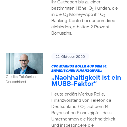
ihr Guthaben bis zu einer
bestimmten Höhe. O
Kunden, die
2
in die O
Money-App ihr O
2
2
Banking-Konto bei der comdirect
einbinden, erhalten 2 Prozent
Bonuszins.
22. Oktober 2020
CFO MARKUS ROLLE AUF DEM 14.
BAYERISCHEN FINANZGIPFEL:
„Nachhaltigkeit ist ein
Credits: Telefónica
MUSS-Faktor“
Deutschland
Heute erklärt Markus Rolle,
Finanzvorstand von Telefónica
Deutschland / O
, auf dem 14.
2
Bayerischen Finanzgipfel, dass
Unternehmen die Nachhaltigkeit
und insbesondere die