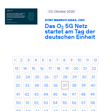
03. Oktober 2020
ZITAT MARKUS HAAS, CEO:
Das O
5G Netz
2
startet am Tag der
deutschen Einheit
1
2
3
4
5
6
7
8
9
10
11
12
13
14
15
16
17
18
19
20
21
22
23
24
25
26
27
28
29
30
31
32
33
34
35
36
37
38
39
40
41
42
43
44
45
46
47
48
49
50
51
52
53
54
55
56
57
58