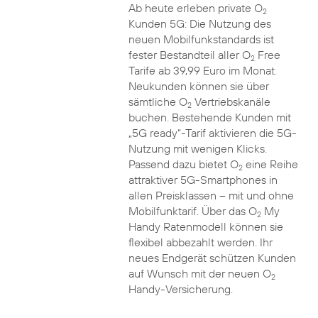
Ab heute erleben private O
2
Kunden 5G: Die Nutzung des
neuen Mobilfunkstandards ist
fester Bestandteil aller O
Free
2
Tarife ab 39,99 Euro im Monat.
Neukunden können sie über
sämtliche O
Vertriebskanäle
2
buchen. Bestehende Kunden mit
„5G ready“-Tarif aktivieren die 5G-
Nutzung mit wenigen Klicks.
Passend dazu bietet O
eine Reihe
2
attraktiver 5G-Smartphones in
allen Preisklassen – mit und ohne
Mobilfunktarif. Über das O
My
2
Handy Ratenmodell können sie
flexibel abbezahlt werden. Ihr
neues Endgerät schützen Kunden
auf Wunsch mit der neuen O
2
Handy-Versicherung.