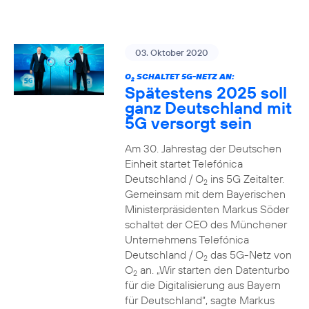
03. Oktober 2020
O
SCHALTET 5G-NETZ AN:
2
Spätestens 2025 soll
ganz Deutschland mit
5G versorgt sein
Am 30. Jahrestag der Deutschen
Einheit startet Telefónica
Deutschland / O
ins 5G Zeitalter.
2
Gemeinsam mit dem Bayerischen
Ministerpräsidenten Markus Söder
schaltet der CEO des Münchener
Unternehmens Telefónica
Deutschland / O
das 5G-Netz von
2
O
an. „Wir starten den Datenturbo
2
für die Digitalisierung aus Bayern
für Deutschland“, sagte Markus