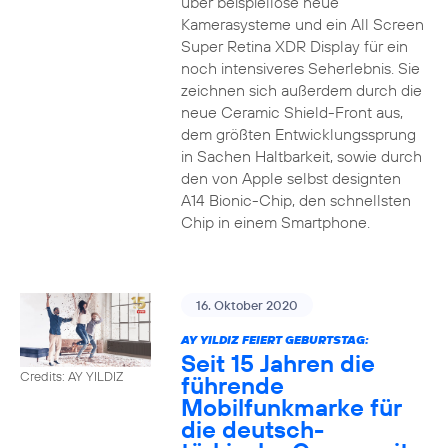
über beispiellose neue
Kamerasysteme und ein All Screen
Super Retina XDR Display für ein
noch intensiveres Seherlebnis. Sie
zeichnen sich außerdem durch die
neue Ceramic Shield-Front aus,
dem größten Entwicklungssprung
in Sachen Haltbarkeit, sowie durch
den von Apple selbst designten
A14 Bionic-Chip, den schnellsten
Chip in einem Smartphone.
16. Oktober 2020
AY YILDIZ FEIERT GEBURTSTAG:
Seit 15 Jahren die
Credits: AY YILDIZ
führende
Mobilfunkmarke für
die deutsch-