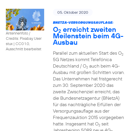
05. Oktober 2020
BNETZA-VERSORGUNGSAUFLAGE:
O
erreicht zweiten
2
Antennenfoto /
Meilenstein beim 4G-
Credits: Pixabay User
Ausbau
stux
|
CC0 1.0,
Ausschnitt bearbeitet
Parallel zum aktuellen Start des O
2
5G Netzes kommt Telefónica
Deutschland / O
auch beim 4G-
2
Ausbau mit großen Schritten voran.
Das Unternehmen hat fristgerecht
zum 30. September 2020 das
zweite Zwischenziel erreicht, das
die Bundesnetzagentur (BNetzA)
für das nachträgliche Erfüllen der
Versorgungsauflage aus der
Frequenzauktion 2015 vorgegeben
hatte. Insgesamt hat O
seit
2
Jahresbeginn 5089 neue 4G-