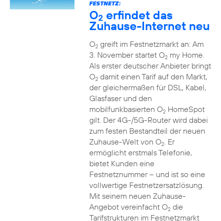
FESTNETZ:
O
erfindet das
2
Zuhause-Internet neu
O
greift im Festnetzmarkt an: Am
2
3. November startet O
my Home.
2
Als erster deutscher Anbieter bringt
O
damit einen Tarif auf den Markt,
2
der gleichermaßen für DSL, Kabel,
Glasfaser und den
mobilfunkbasierten O
HomeSpot
2
gilt. Der 4G-/5G-Router wird dabei
zum festen Bestandteil der neuen
Zuhause-Welt von O
. Er
2
ermöglicht erstmals Telefonie,
bietet Kunden eine
Festnetznummer – und ist so eine
vollwertige Festnetzersatzlösung.
Mit seinem neuen Zuhause-
Angebot vereinfacht O
die
2
Tarifstrukturen im Festnetzmarkt