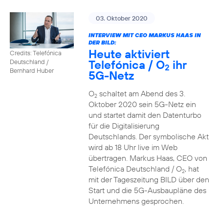
03. Oktober 2020
INTERVIEW MIT CEO MARKUS HAAS IN
DER BILD:
Heute aktiviert
Credits: Telefónica
Telefónica / O
ihr
Deutschland /
2
Bernhard Huber
5G-Netz
O
schaltet am Abend des 3.
2
Oktober 2020 sein 5G-Netz ein
und startet damit den Datenturbo
für die Digitalisierung
Deutschlands. Der symbolische Akt
wird ab 18 Uhr live im Web
übertragen. Markus Haas, CEO von
Telefónica Deutschland / O
, hat
2
mit der Tageszeitung BILD über den
Start und die 5G-Ausbaupläne des
Unternehmens gesprochen.