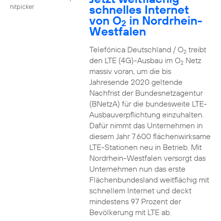
schnelles Internet
nitpicker
von O
in Nordrhein-
2
Westfalen
Telefónica Deutschland / O
treibt
2
den LTE (4G)-Ausbau im O
Netz
2
massiv voran, um die bis
Jahresende 2020 geltende
Nachfrist der Bundesnetzagentur
(BNetzA) für die bundesweite LTE-
Ausbauverpflichtung einzuhalten.
Dafür nimmt das Unternehmen in
diesem Jahr 7.600 flächenwirksame
LTE-Stationen neu in Betrieb. Mit
Nordrhein-Westfalen versorgt das
Unternehmen nun das erste
Flächenbundesland weitflächig mit
schnellem Internet und deckt
mindestens 97 Prozent der
Bevölkerung mit LTE ab.