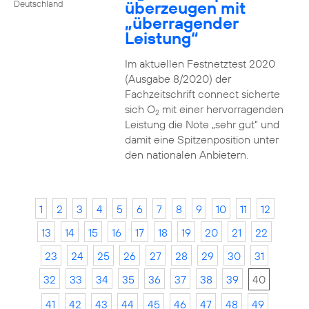
überzeugen mit
Deutschland
„überragender
Leistung“
Im aktuellen Festnetztest 2020
(Ausgabe 8/2020) der
Fachzeitschrift connect sicherte
sich O
mit einer hervorragenden
2
Leistung die Note „sehr gut“ und
damit eine Spitzenposition unter
den nationalen Anbietern.
1
2
3
4
5
6
7
8
9
10
11
12
13
14
15
16
17
18
19
20
21
22
23
24
25
26
27
28
29
30
31
32
33
34
35
36
37
38
39
40
41
42
43
44
45
46
47
48
49