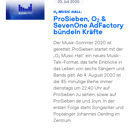
23. Juli 2020
O
MUSIC HALL:
2
ProSieben, O
&
2
SevenOne AdFactory
bündeln Kräfte
Der Musik-Sommer 2020 ist
gerettet. ProSieben startet mit der
„O
Music Hall“ ein neues Musik-
2
Talk-Format, das tiefe Einblicke in
das Leben von sechs Sängern und
Bands gibt. Ab 4. August 2020 ist
die 45-minütige Reihe immer
dienstags um 22.40 Uhr auf
ProSieben zu sehen, sowie auf
ProSieben.de und Joyn. In der
ersten Folge steht Songwriter und
Popsänger Johannes Oerding im
Zentrum.