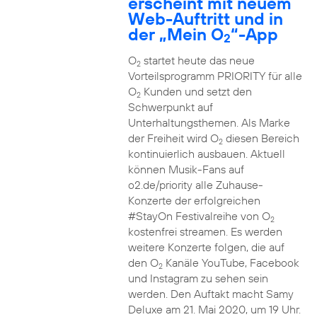
erscheint mit neuem
Web-Auftritt und in
der „Mein O
“-App
2
O
startet heute das neue
2
Vorteilsprogramm PRIORITY für alle
O
Kunden und setzt den
2
Schwerpunkt auf
Unterhaltungsthemen. Als Marke
der Freiheit wird O
diesen Bereich
2
kontinuierlich ausbauen. Aktuell
können Musik-Fans auf
o2.de/priority alle Zuhause-
Konzerte der erfolgreichen
#StayOn Festivalreihe von O
2
kostenfrei streamen. Es werden
weitere Konzerte folgen, die auf
den O
Kanäle YouTube, Facebook
2
und Instagram zu sehen sein
werden. Den Auftakt macht Samy
Deluxe am 21. Mai 2020, um 19 Uhr.