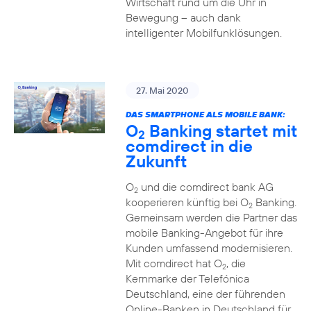
Wirtschaft rund um die Uhr in
Bewegung – auch dank
intelligenter Mobilfunklösungen.
27. Mai 2020
DAS SMARTPHONE ALS MOBILE BANK:
O
Banking startet mit
2
comdirect in die
Zukunft
O
und die comdirect bank AG
2
kooperieren künftig bei O
Banking.
2
Gemeinsam werden die Partner das
mobile Banking-Angebot für ihre
Kunden umfassend modernisieren.
Mit comdirect hat O
, die
2
Kernmarke der Telefónica
Deutschland, eine der führenden
Online-Banken in Deutschland für