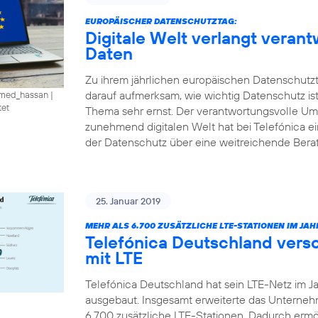
EUROPÄISCHER DATENSCHUTZTAG:
Digitale Welt verlangt vera
Daten
Zu ihrem jährlichen europäischen Datenschutzt
darauf aufmerksam, wie wichtig Datenschutz is
amed_hassan
|
tet
Thema sehr ernst. Der verantwortungsvolle U
zunehmend digitalen Welt hat bei Telefónica e
der Datenschutz über eine weitreichende Ber
25. Januar 2019
MEHR ALS 6.700 ZUSÄTZLICHE LTE-STATIONEN IM JAHR
Telefónica Deutschland vers
mit LTE
Telefónica Deutschland hat sein LTE-Netz im J
ausgebaut. Insgesamt erweiterte das Unterne
6.700 zusätzliche LTE-Stationen. Dadurch ermö