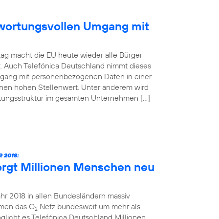
ntwortungsvollen Umgang mit
ag macht die EU heute wieder alle Bürger
t. Auch Telefónica Deutschland nimmt dieses
mgang mit personenbezogenen Daten in einer
inen hohen Stellenwert. Unter anderem wird
atungsstruktur im gesamten Unternehmen […]
 2018:
orgt Millionen Menschen neu
ahr 2018 in allen Bundesländern massiv
hmen das O
Netz bundesweit um mehr als
2
glicht es Telefónica Deutschland Millionen