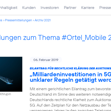
haltigkeit
Kunden
Investoren
Partner
Karriere
Presse
ws
Pressemitteilungen
Archiv 2021
ilungen zum Thema #Ortel_Mobile 
06. Februar 2019
EILANTRAG FÜR RECHTLICHE KLÄRUNG DER AUKTION
„Milliardeninvestitionen in 5
unklarer Regeln getätigt wer
Mit einem gerichtlichen Eilantrag zum bevorst
Deutschland im Sinne des weiteren notwendigen
 Khrupin
Deutschlands rechtliche Klarheit zum Auktio
5G. Auf den Zeitplan für den Netzausbau der Te
vergangenen Jahres laufen zwischen Telekomm