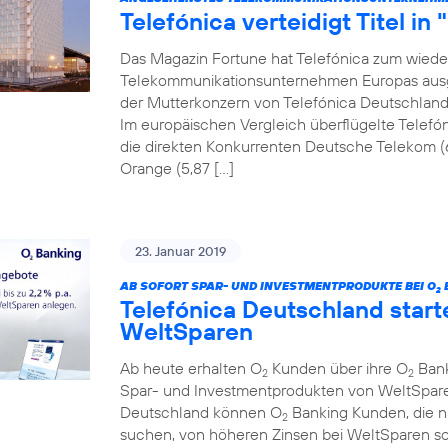
Telefónica verteidigt Titel in
Das Magazin Fortune hat Telefónica zum wiede
Telekommunikationsunternehmen Europas ausgez
der Mutterkonzern von Telefónica Deutschland a
Im europäischen Vergleich überflügelte Telefón
die direkten Konkurrenten Deutsche Telekom (
Orange (5,87 […]
23. Januar 2019
AB SOFORT SPAR- UND INVESTMENTPRODUKTE BEI O
2
Telefónica Deutschland start
WeltSparen
Ab heute erhalten O
Kunden über ihre O
Bank
2
2
Spar- und Investmentprodukten von WeltSparen
Deutschland können O
Banking Kunden, die 
2
suchen, von höheren Zinsen bei WeltSparen so