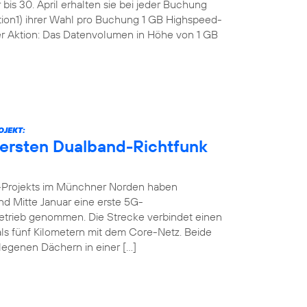
bis 30. April erhalten sie bei jeder Buchung
tion1) ihrer Wahl pro Buchung 1 GB Highspeed-
r Aktion: Das Datenvolumen in Höhe von 1 GB
OJEKT:
 ersten Dualband-Richtfunk
-Projekts im Münchner Norden haben
nd Mitte Januar eine erste 5G-
n Betrieb genommen. Die Strecke verbindet einen
ls fünf Kilometern mit dem Core-Netz. Beide
legenen Dächern in einer […]