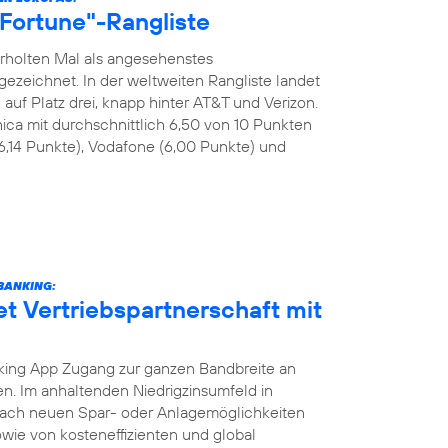
 "Fortune"-Rangliste
rholten Mal als angesehenstes
eichnet. In der weltweiten Rangliste landet
uf Platz drei, knapp hinter AT&T und Verizon.
ica mit durchschnittlich 6,50 von 10 Punkten
6,14 Punkte), Vodafone (6,00 Punkte) und
BANKING:
et Vertriebspartnerschaft mit
ing App Zugang zur ganzen Bandbreite an
. Im anhaltenden Niedrigzinsumfeld in
nach neuen Spar- oder Anlagemöglichkeiten
wie von kosteneffizienten und global