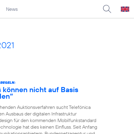
News
2021
SREGELN:
G können nicht auf Basis
den“
ehenden Auktionsverfahren sucht Telefónica
 Ausbaus der digitalen Infrastruktur
nsdesign für den kommenden Mobilfunkstandard
chnologie hat dies keinen Einfluss. Seit Anfang
unikationsanbietern, Bundesnetzagentur und