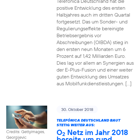
Telefónica Deutschland hat die
positive Entwicklung des ersten
Halbjahres auch im dritten Quartal
fortgesetzt. Das um Sonder- und
Regulierungseffekte bereinigte
Betriebsergebnis vor
Abschreibungen (OIBDA) stieg in
den ersten neun Monaten um 6
Prozent auf 1,42 Milliarden Euro.
Dies lag vor allem an Synergien aus
der E-Plus-Fusion und einer weiter
guten Entwicklung des Umsatzes
aus Mobilfunkdienstleistungen. […]
30. Oktober 2018
TELEFÓNICA DEUTSCHLAND BAUT
STETIG WEITER AUS:
O
Netz im Jahr 2018
Credits: Gettyimages,
2
bereits um rund
Georgijevic