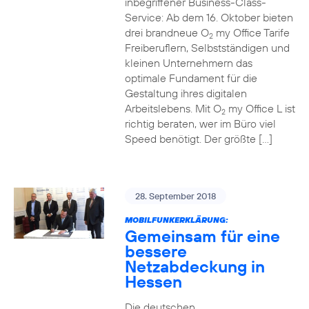
inbegriffener Business-Class-
Service: Ab dem 16. Oktober bieten
drei brandneue O
my Office Tarife
2
Freiberuflern, Selbstständigen und
kleinen Unternehmern das
optimale Fundament für die
Gestaltung ihres digitalen
Arbeitslebens. Mit O
my Office L ist
2
richtig beraten, wer im Büro viel
Speed benötigt. Der größte […]
28. September 2018
MOBILFUNKERKLÄRUNG:
Gemeinsam für eine
bessere
Netzabdeckung in
Hessen
Die deutschen