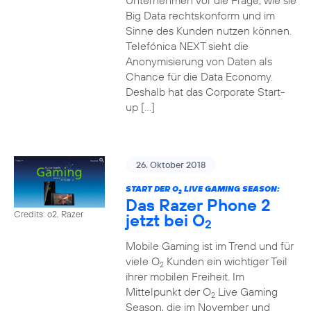
Unternehmen vor die Frage, wie sie
Big Data rechtskonform und im
Sinne des Kunden nutzen können.
Telefónica NEXT sieht die
Anonymisierung von Daten als
Chance für die Data Economy.
Deshalb hat das Corporate Start-
up […]
26. Oktober 2018
START DER O
LIVE GAMING SEASON:
2
Das Razer Phone 2
Credits: o2, Razer
jetzt bei O
2
Mobile Gaming ist im Trend und für
viele O
Kunden ein wichtiger Teil
2
ihrer mobilen Freiheit. Im
Mittelpunkt der O
Live Gaming
2
Season, die im November und