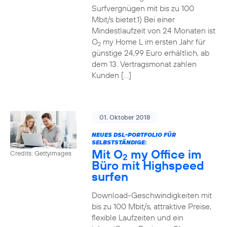
Surfvergnügen mit bis zu 100
Mbit/s bietet.1) Bei einer
Mindestlaufzeit von 24 Monaten ist
O
my Home L im ersten Jahr für
2
günstige 24,99 Euro erhältlich, ab
dem 13. Vertragsmonat zahlen
Kunden […]
01. Oktober 2018
NEUES DSL-PORTFOLIO FÜR
SELBSTSTÄNDIGE:
Mit O
my Office im
Credits: Gettyimages
2
Büro mit Highspeed
surfen
Download-Geschwindigkeiten mit
bis zu 100 Mbit/s, attraktive Preise,
flexible Laufzeiten und ein