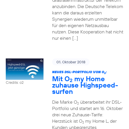
Glasfaserinfrastruktur der Telekom
anzubinden. Die Deutsche Telekom
kann die daraus erzielten
Synergien wiederum unmittelbar
für den eigenen Netzausbau
nutzen. Diese Kooperation hat nicht
nur einen […]
01. Oktober 2018
NEUES DSL-PORTFOLIO VON O
:
2
Mit O
my Home
2
Credits: o2
zuhause Highspeed-
surfen
Die Marke O
überarbeitet ihr DSL-
2
Portfolio und startet am 16. Oktober
drei neue Zuhause-Tarife:
Herzstück ist O
my Home L, der
2
Kunden unbegrenztes