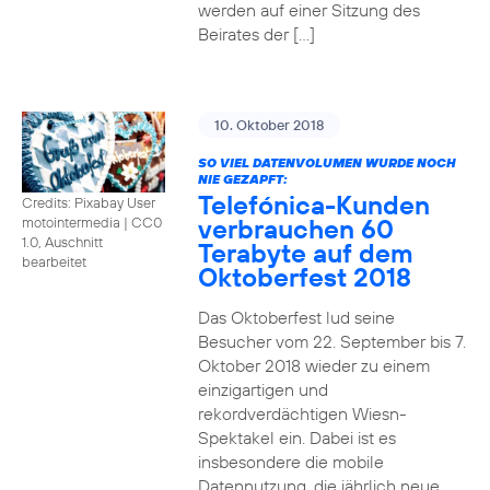
werden auf einer Sitzung des
Beirates der […]
10. Oktober 2018
SO VIEL DATENVOLUMEN WURDE NOCH
NIE GEZAPFT:
Telefónica-Kunden
Credits: Pixabay User
verbrauchen 60
motointermedia
|
CC0
1.0, Auschnitt
Terabyte auf dem
bearbeitet
Oktoberfest 2018
Das Oktoberfest lud seine
Besucher vom 22. September bis 7.
Oktober 2018 wieder zu einem
einzigartigen und
rekordverdächtigen Wiesn-
Spektakel ein. Dabei ist es
insbesondere die mobile
Datennutzung, die jährlich neue