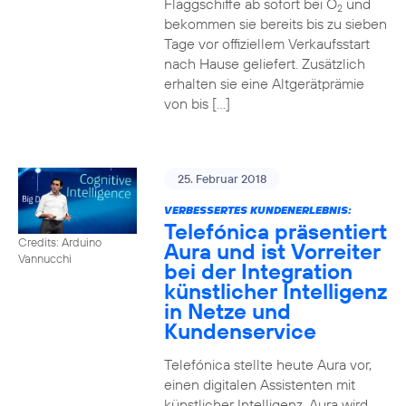
Flaggschiffe ab sofort bei O
und
2
bekommen sie bereits bis zu sieben
Tage vor offiziellem Verkaufsstart
nach Hause geliefert. Zusätzlich
erhalten sie eine Altgerätprämie
von bis […]
25. Februar 2018
VERBESSERTES KUNDENERLEBNIS:
Telefónica präsentiert
Credits: Arduino
Aura und ist Vorreiter
Vannucchi
bei der Integration
künstlicher Intelligenz
in Netze und
Kundenservice
Telefónica stellte heute Aura vor,
einen digitalen Assistenten mit
künstlicher Intelligenz. Aura wird