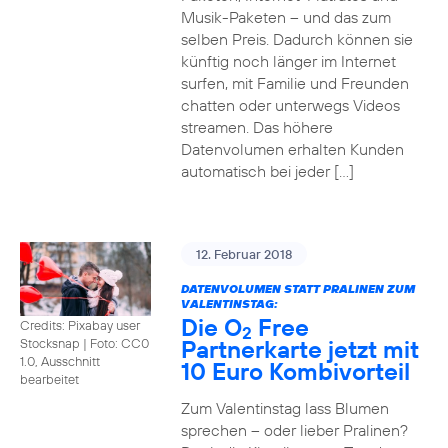
Musik-Paketen – und das zum
selben Preis. Dadurch können sie
künftig noch länger im Internet
surfen, mit Familie und Freunden
chatten oder unterwegs Videos
streamen. Das höhere
Datenvolumen erhalten Kunden
automatisch bei jeder […]
12. Februar 2018
DATENVOLUMEN STATT PRALINEN ZUM
VALENTINSTAG:
Die O
Free
Credits: Pixabay user
2
Partnerkarte jetzt mit
Stocksnap
|
Foto: CC0
1.0, Ausschnitt
10 Euro Kombivorteil
bearbeitet
Zum Valentinstag lass Blumen
sprechen – oder lieber Pralinen?