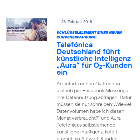
26. Februar 2018
SCHLÜSSELELEMENT EINER NEUEN
KUNDENERFAHRUNG:
Telefónica
Deutschland führt
künstliche Intelligenz
„Aura“ für O
-Kunden
2
ein
Ab sofort können O
-Kunden
2
einfach per Facebook Messenger
ihre Datennutzung abfragen. Dafür
müssen sie nur schreiben: „Wieviel
Datenvolumen habe ich diesen
Monat verbraucht?“ und Aura,
Telefónicas selbstlernende
künstliche Intelligenz, liefert
prompt die Antwort. Kunden