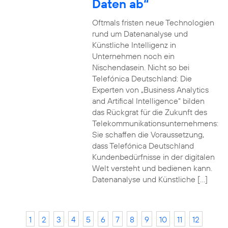
Daten ab“
Oftmals fristen neue Technologien
rund um Datenanalyse und
Künstliche Intelligenz in
Unternehmen noch ein
Nischendasein. Nicht so bei
Telefónica Deutschland: Die
Experten von „Business Analytics
and Artifical Intelligence“ bilden
das Rückgrat für die Zukunft des
Telekommunikationsunternehmens:
Sie schaffen die Voraussetzung,
dass Telefónica Deutschland
Kundenbedürfnisse in der digitalen
Welt versteht und bedienen kann.
Datenanalyse und Künstliche […]
1
2
3
4
5
6
7
8
9
10
11
12