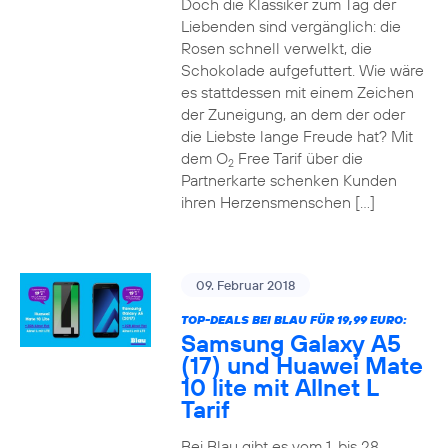
Doch die Klassiker zum Tag der
Liebenden sind vergänglich: die
Rosen schnell verwelkt, die
Schokolade aufgefuttert. Wie wäre
es stattdessen mit einem Zeichen
der Zuneigung, an dem der oder
die Liebste lange Freude hat? Mit
dem O
Free Tarif über die
2
Partnerkarte schenken Kunden
ihren Herzensmenschen […]
09. Februar 2018
TOP-DEALS BEI BLAU FÜR 19,99 EURO:
Samsung Galaxy A5
(17) und Huawei Mate
10 lite mit Allnet L
Tarif
Bei Blau gibt es vom 1. bis 28.