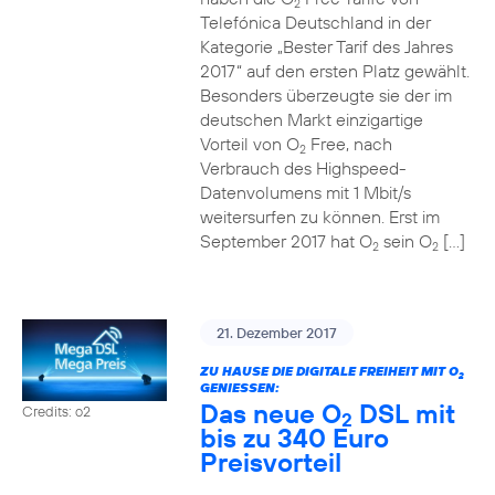
2
Telefónica Deutschland in der
Kategorie „Bester Tarif des Jahres
2017“ auf den ersten Platz gewählt.
Besonders überzeugte sie der im
deutschen Markt einzigartige
Vorteil von O
Free, nach
2
Verbrauch des Highspeed-
Datenvolumens mit 1 Mbit/s
weitersurfen zu können. Erst im
September 2017 hat O
sein O
[…]
2
2
21. Dezember 2017
ZU HAUSE DIE DIGITALE FREIHEIT MIT O
2
GENIESSEN:
Das neue O
DSL mit
Credits: o2
2
bis zu 340 Euro
Preisvorteil