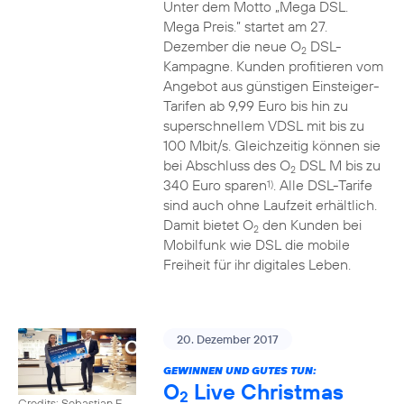
Unter dem Motto „Mega DSL.
Mega Preis.” startet am 27.
Dezember die neue O
DSL-
2
Kampagne. Kunden profitieren vom
Angebot aus günstigen Einsteiger-
Tarifen ab 9,99 Euro bis hin zu
superschnellem VDSL mit bis zu
100 Mbit/s. Gleichzeitig können sie
bei Abschluss des O
DSL M bis zu
2
340 Euro sparen
. Alle DSL-Tarife
1)
sind auch ohne Laufzeit erhältlich.
Damit bietet O
den Kunden bei
2
Mobilfunk wie DSL die mobile
Freiheit für ihr digitales Leben.
20. Dezember 2017
GEWINNEN UND GUTES TUN:
O
Live Christmas
2
Credits: Sebastian F.