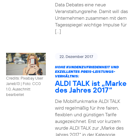
Data Debates eine neue
Veranstaltungsreihe. Damit will das
Unternehmen zusammen mit dem
Tagesspiegel wichtige Impulse für
[…]
22. Dezember 2017
HOHE KUNDENZUFRIEDENHEIT UND
EXZELLENTES PREIS-LEISTUNGS-
VERHÄLTNIS:
Credits: Pixabay User
ALDI TALK ist „Marke
Janeb13
|
Foto: CC0
des Jahres 2017“
1.0, Ausschnitt
bearbeitet
Die Mobilfunkmarke ALDI TALK
wird regelmäßig für ihre fairen,
flexiblen und günstigen Tarife
ausgezeichnet. Erst vor kurzem
wurde ALDI TALK zur „Marke des
Jahres 2017“ in der Kategorie