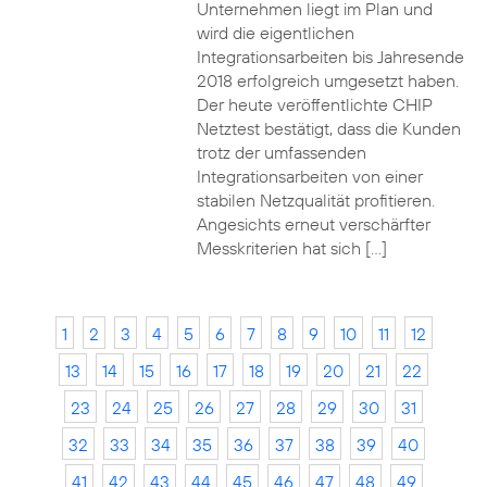
Unternehmen liegt im Plan und
wird die eigentlichen
Integrationsarbeiten bis Jahresende
2018 erfolgreich umgesetzt haben.
Der heute veröffentlichte CHIP
Netztest bestätigt, dass die Kunden
trotz der umfassenden
Integrationsarbeiten von einer
stabilen Netzqualität profitieren.
Angesichts erneut verschärfter
Messkriterien hat sich […]
1
2
3
4
5
6
7
8
9
10
11
12
13
14
15
16
17
18
19
20
21
22
23
24
25
26
27
28
29
30
31
32
33
34
35
36
37
38
39
40
41
42
43
44
45
46
47
48
49