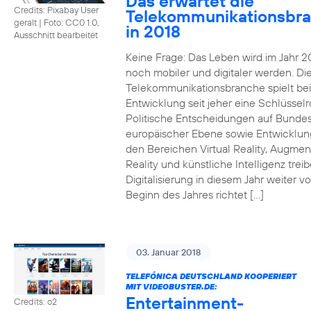
Das erwartet die
Credits: Pixabay User
Telekommunikationsbr
geralt
|
Foto: CC0 1.0,
in 2018
Ausschnitt bearbeitet
Keine Frage: Das Leben wird im Jahr 2
noch mobiler und digitaler werden. Di
Telekommunikationsbranche spielt bei
Entwicklung seit jeher eine Schlüsselro
Politische Entscheidungen auf Bunde
europäischer Ebene sowie Entwicklun
den Bereichen Virtual Reality, Augme
Reality und künstliche Intelligenz trei
Digitalisierung in diesem Jahr weiter vo
Beginn des Jahres richtet […]
03. Januar 2018
TELEFÓNICA DEUTSCHLAND KOOPERIERT
MIT VIDEOBUSTER.DE:
Entertainment-
Credits: o2