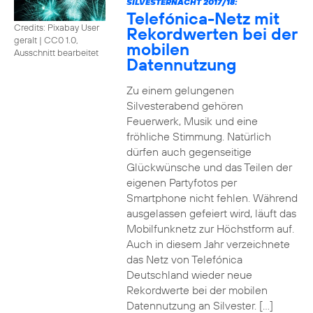
SILVESTERNACHT 2017/18:
Telefónica-Netz mit
Credits: Pixabay User
Rekordwerten bei der
geralt
|
CC0 1.0,
mobilen
Ausschnitt bearbeitet
Datennutzung
Zu einem gelungenen
Silvesterabend gehören
Feuerwerk, Musik und eine
fröhliche Stimmung. Natürlich
dürfen auch gegenseitige
Glückwünsche und das Teilen der
eigenen Partyfotos per
Smartphone nicht fehlen. Während
ausgelassen gefeiert wird, läuft das
Mobilfunknetz zur Höchstform auf.
Auch in diesem Jahr verzeichnete
das Netz von Telefónica
Deutschland wieder neue
Rekordwerte bei der mobilen
Datennutzung an Silvester. […]