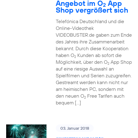
Angebot im O
App
2
Shop vergrößert sich
Telefónica Deutschland und die
Online-Videothek
VIDEOBUSTER.de gaben zum Ende
des Jahres ihre Zusammenarbeit
bekannt. Durch diese Kooperation
haben O
Kunden ab sofort die
2
Möglichkeit, über den O
App Shop
2
auf eine riesige Auswahl an
Spielfilmen und Serien zuzugreifen.
Gestreamt werden kann nicht nur
am heimischen PC, sondern mit
den neuen O
Free Tarifen auch
2
bequem […]
03. Januar 2018