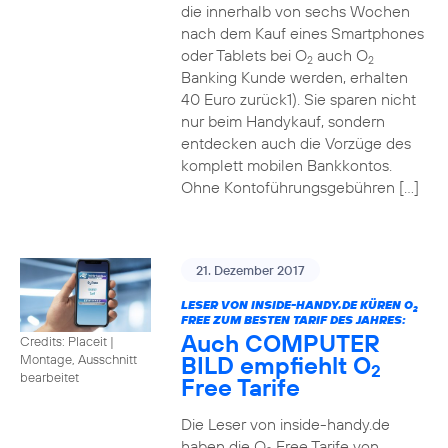
die innerhalb von sechs Wochen
nach dem Kauf eines Smartphones
oder Tablets bei O
auch O
2
2
Banking Kunde werden, erhalten
40 Euro zurück1). Sie sparen nicht
nur beim Handykauf, sondern
entdecken auch die Vorzüge des
komplett mobilen Bankkontos.
Ohne Kontoführungsgebühren […]
21. Dezember 2017
LESER VON INSIDE-HANDY.DE KÜREN O
2
FREE ZUM BESTEN TARIF DES JAHRES:
Auch COMPUTER
Credits: Placeit
|
BILD empfiehlt O
Montage, Ausschnitt
2
bearbeitet
Free Tarife
Die Leser von inside-handy.de
haben die O
Free Tarife von