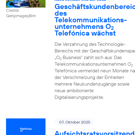
Geschäftskundenberei
Credits:
des
Gettyimages/Bim
Telekommunikations­
unternehmens O
2
Telefónica wächst
Die Verzahnung des Technologie-
Bereichs mit der Geschäftskundenspa
„O
Business” zahlt sich aus: Das
2
Telekommunikationsunternehmen O
2
Telefónica vermeldet neun Monate n
der Verschmelzung der Einheiten
mehrere Neukundenzugänge sowie
neue ambitionierte
Digitalisierungsprojekte.
07. Oktober 2025
Aufsichtsratsvorsitzend