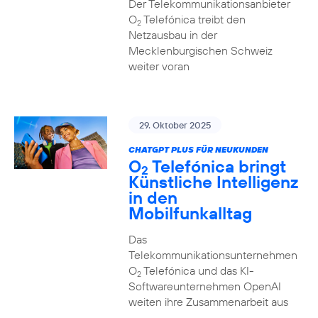
Der Telekommunikationsanbieter
O
Telefónica treibt den
2
Netzausbau in der
Mecklenburgischen Schweiz
weiter voran
29. Oktober 2025
CHATGPT PLUS FÜR NEUKUNDEN
O
Telefónica bringt
2
Künstliche Intelligenz
in den
Mobilfunkalltag
Das
Telekommunikationsunternehmen
O
Telefónica und das KI-
2
Softwareunternehmen OpenAI
weiten ihre Zusammenarbeit aus