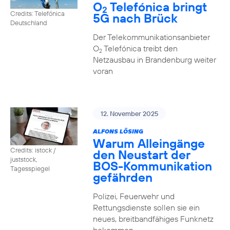
O
Telefónica bringt
2
Credits: Telefónica
5G nach Brück
Deutschland
Der Telekommunikationsanbieter
O
Telefónica treibt den
2
Netzausbau in Brandenburg weiter
voran
12. November 2025
ALFONS LÖSING
Warum Alleingänge
Credits: istock /
den Neustart der
juststock,
BOS-Kommunikation
Tagesspiegel
gefährden
Polizei, Feuerwehr und
Rettungsdienste sollen sie ein
neues, breitbandfähiges Funknetz