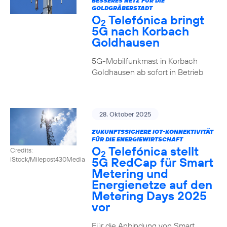
BESSERES NETZ FÜR DIE
GOLDGRÄBERSTADT
O
Telefónica bringt
2
5G nach Korbach
Goldhausen
5G-Mobilfunkmast in Korbach
Goldhausen ab sofort in Betrieb
28. Oktober 2025
ZUKUNFTSSICHERE IOT-KONNEKTIVITÄT
FÜR DIE ENERGIEWIRTSCHAFT
O
Telefónica stellt
Credits:
2
5G RedCap für Smart
iStock/Milepost430Media
Metering und
Energienetze auf den
Metering Days 2025
vor
Für die Anbindung von Smart