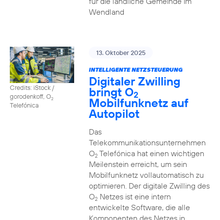
für die ländliche Gemeinde im
Wendland
13. Oktober 2025
INTELLIGENTE NETZSTEUERUNG
Digitaler Zwilling
Credits: iStock /
bringt O
2
gorodenkoff, O
Mobilfunknetz auf
2
Telefónica
Autopilot
Das
Telekommunikationsunternehmen
O
Telefónica hat einen wichtigen
2
Meilenstein erreicht, um sein
Mobilfunknetz vollautomatisch zu
optimieren. Der digitale Zwilling des
O
Netzes ist eine intern
2
entwickelte Software, die alle
Komponenten des Netzes in