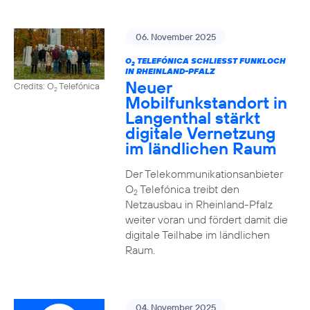
06. November 2025
O
TELEFÓNICA SCHLIESST FUNKLOCH I
2
N RHEINLAND-PFALZ
Neuer
Credits: O
Telefónica
2
Mobilfunkstandort in
Langenthal stärkt
digitale Vernetzung
im ländlichen Raum
Der Telekommunikationsanbieter
O
Telefónica treibt den
2
Netzausbau in Rheinland-Pfalz
weiter voran und fördert damit die
digitale Teilhabe im ländlichen
Raum.
04. November 2025