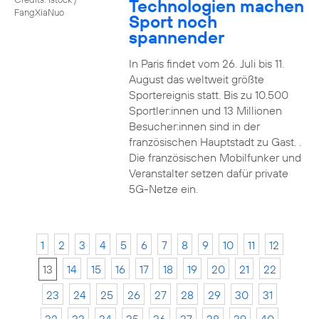
Technologien machen
FangXiaNuo
Sport noch
spannender
In Paris findet vom 26. Juli bis 11.
August das weltweit größte
Sportereignis statt. Bis zu 10.500
Sportler:innen und 13 Millionen
Besucher:innen sind in der
französischen Hauptstadt zu Gast. .
Die französischen Mobilfunker und
Veranstalter setzen dafür private
5G-Netze ein.
1
2
3
4
5
6
7
8
9
10
11
12
13
14
15
16
17
18
19
20
21
22
23
24
25
26
27
28
29
30
31