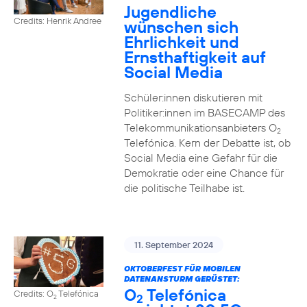
Jugendliche
Credits: Henrik Andree
wünschen sich
Ehrlichkeit und
Ernsthaftigkeit auf
Social Media
Schüler:innen diskutieren mit
Politiker:innen im BASECAMP des
Telekommunikationsanbieters O
2
Telefónica. Kern der Debatte ist, ob
Social Media eine Gefahr für die
Demokratie oder eine Chance für
die politische Teilhabe ist.
11. September 2024
OKTOBERFEST FÜR MOBILEN
DATENANSTURM GERÜSTET:
O
Telefónica
Credits: O
Telefónica
2
2