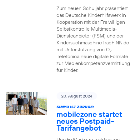
Zum neuen Schuljahr präsentiert
das Deutsche Kinderhilfswerk in
Kooperation mit der Freiwilligen
Selbstkontrolle Multimedia-
Diensteanbieter (FSM) und der
Kindersuchmaschine fragFINN.de
mit Unterstützung von O
2
Telefónica neue digitale Formate
zur Medienkompetenzvermittlung
für Kinder.
20. August 2024
SIMYO IST ZURÜCK:
mobilezone startet
neues Postpaid-
Tarifangebot
Um die Marke zu reaktivieren,