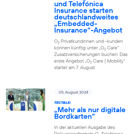
und Telefónica
Insurance starten
deutschlandweites
„Embedded-
Insurance“-Angebot
O
Privatkundinnen und -kunden
2
können künftig unter „O
Care“
2
Zusatzversicherungen buchen. Das
erste Angebot „O
Care | Mobility“
2
startet am 7. August.
05. August 2024
TECTALK:
„Mehr als nur digitale
Bordkarten“
In der aktuellen Ausgabe des
Diskussionsformats O
Telefónica