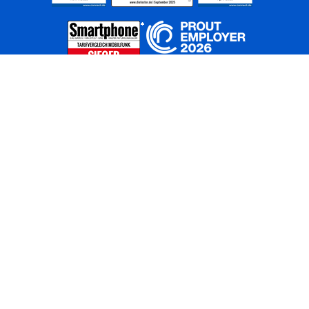
Home
Unternehmen
Netze
Nachhaltigkeit
Kunden
Investoren
Partner
Karriere
Presse
News
Privatkunden
Geschäftskunden
Worldwide
BASECAMP
AGB
Kontakt
ElektroG / BattG
Datenschutz