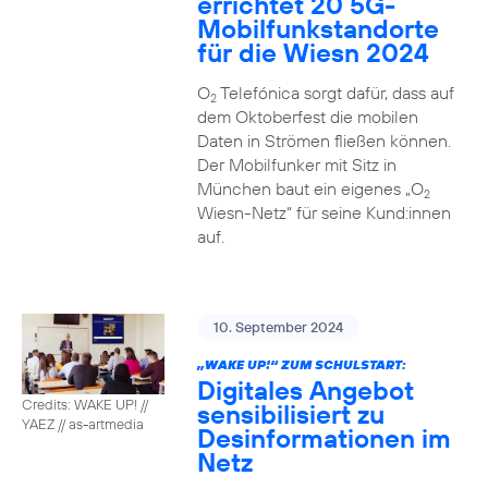
errichtet 20 5G-
Mobilfunkstandorte
für die Wiesn 2024
O
Telefónica sorgt dafür, dass auf
2
dem Oktoberfest die mobilen
Daten in Strömen fließen können.
Der Mobilfunker mit Sitz in
München baut ein eigenes „O
2
Wiesn-Netz“ für seine Kund:innen
auf.
10. September 2024
„WAKE UP!“ ZUM SCHULSTART:
Digitales Angebot
Credits: WAKE UP! //
sensibilisiert zu
YAEZ // as-artmedia
Desinformationen im
Netz