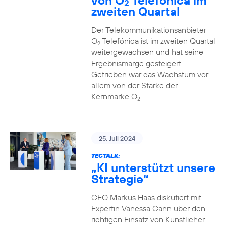
von O
Telefónica im
2
zweiten Quartal
Der Telekommunikationsanbieter
O
Telefónica ist im zweiten Quartal
2
weitergewachsen und hat seine
Ergebnismarge gesteigert.
Getrieben war das Wachstum vor
allem von der Stärke der
Kernmarke O
.
2
25. Juli 2024
TECTALK:
„KI unterstützt unsere
Strategie“
CEO Markus Haas diskutiert mit
Expertin Vanessa Cann über den
richtigen Einsatz von Künstlicher