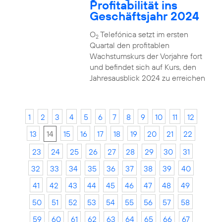
Profitabilität ins
Geschäftsjahr 2024
O
Telefónica setzt im ersten
2
Quartal den profitablen
Wachstumskurs der Vorjahre fort
und befindet sich auf Kurs, den
Jahresausblick 2024 zu erreichen
1
2
3
4
5
6
7
8
9
10
11
12
13
14
15
16
17
18
19
20
21
22
23
24
25
26
27
28
29
30
31
32
33
34
35
36
37
38
39
40
41
42
43
44
45
46
47
48
49
50
51
52
53
54
55
56
57
58
59
60
61
62
63
64
65
66
67