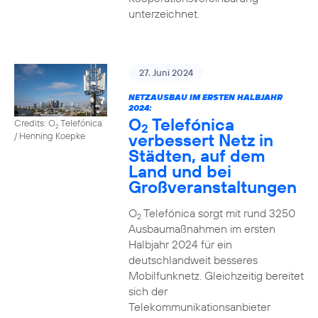
unterzeichnet.
27. Juni 2024
NETZAUSBAU IM ERSTEN HALBJAHR
2024:
O
Telefónica
Credits: O
Telefónica
2
2
verbessert Netz in
/ Henning Koepke
Städten, auf dem
Land und bei
Großveranstaltungen
O
Telefónica sorgt mit rund 3250
2
Ausbaumaßnahmen im ersten
Halbjahr 2024 für ein
deutschlandweit besseres
Mobilfunknetz. Gleichzeitig bereitet
sich der
Telekommunikationsanbieter