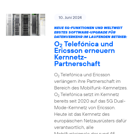
10. Juni 2024
NEUE 5G-FUNKTIONEN UND WELTWEIT
ERSTES SOFTWARE-UPGRADE FÜR
DATENVERKEHR IM LAUFENDEN BETRIEB:
O
Telefónica und
2
Ericsson erneuern
Kernnetz-
Partnerschaft
O
Telefónica und Ericsson
2
verlängern ihre Partnerschaft im
Bereich des Mobilfunk-Kernnetzes.
O
Telefónica setzt im Kernnetz
2
bereits seit 2020 auf das 5G Dual-
Mode-Kernnetz von Ericsson.
Heute ist das Kernnetz des
europäischen Netzausrüsters dafür
verantwortlich, alle
Mobilfunksignale der rund 45