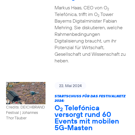
Markus Haas, CEO von O
2
Telefónica, trifft im O
Tower
2
Bayerns Digitalminister Fabian
Mehring. Sie diskutieren, welche
Rahmenbedingungen
Digitalisierung braucht, um ihr
Potenzial für Wirtschaft,
Gesellschaft und Wissenschaft zu
heben.
22. Mai 2024
STARTSCHUSS FÜR DAS FESTIVALNETZ
2024:
O
Telefónica
Credits: DEICHBRAND
2
versorgt rund 60
Festival | Johannes
Thor Täuber
Events mit mobilen
5G-Masten