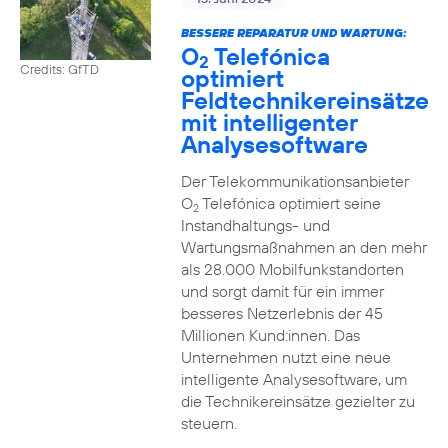
BESSERE REPARATUR UND WARTUNG:
O
Telefónica
2
Credits: GfTD
optimiert
Feldtechnikereinsätze
mit intelligenter
Analysesoftware
Der Telekommunikationsanbieter
O
Telefónica optimiert seine
2
Instandhaltungs- und
Wartungsmaßnahmen an den mehr
als 28.000 Mobilfunkstandorten
und sorgt damit für ein immer
besseres Netzerlebnis der 45
Millionen Kund:innen. Das
Unternehmen nutzt eine neue
intelligente Analysesoftware, um
die Technikereinsätze gezielter zu
steuern.