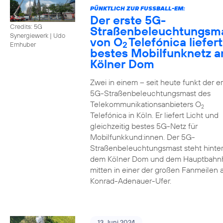
PÜNKTLICH ZUR FUSSBALL-EM:
Der erste 5G-
Credits: 5G
Straßenbeleuchtungsm
Synergiewerk | Udo
von O
Telefónica liefert
2
Ernhuber
bestes Mobilfunknetz 
Kölner Dom
Zwei in einem – seit heute funkt der er
5G-Straßenbeleuchtungsmast des
Telekommunikationsanbieters O
2
Telefónica in Köln. Er liefert Licht und
gleichzeitig bestes 5G-Netz für
Mobilfunkkund:innen. Der 5G-
Straßenbeleuchtungsmast steht hinte
dem Kölner Dom und dem Hauptbahn
mitten in einer der großen Fanmeilen
Konrad-Adenauer-Ufer.
13. Juni 2024