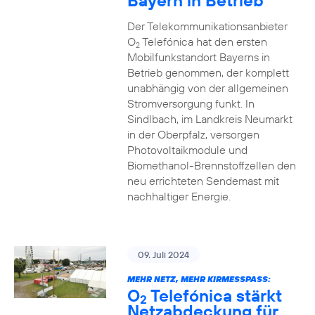
Bayern in Betrieb
Der Telekommunikationsanbieter
O
Telefónica hat den ersten
2
Mobilfunkstandort Bayerns in
Betrieb genommen, der komplett
unabhängig von der allgemeinen
Stromversorgung funkt. In
Sindlbach, im Landkreis Neumarkt
in der Oberpfalz, versorgen
Photovoltaikmodule und
Biomethanol-Brennstoffzellen den
neu errichteten Sendemast mit
nachhaltiger Energie.
09. Juli 2024
MEHR NETZ, MEHR KIRMESSPASS:
O
Telefónica stärkt
2
Netzabdeckung für