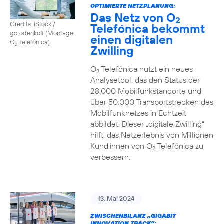
OPTIMIERTE NETZPLANUNG:
Das Netz von O
2
Credits: iStock /
Telefónica bekommt
gorodenkoff (Montage
einen digitalen
O
Telefónica)
2
Zwilling
O
Telefónica nutzt ein neues
2
Analysetool, das den Status der
28.000 Mobilfunkstandorte und
über 50.000 Transportstrecken des
Mobilfunknetzes in Echtzeit
abbildet. Dieser „digitale Zwilling“
hilft, das Netzerlebnis von Millionen
Kund:innen von O
Telefónica zu
2
verbessern.
13. Mai 2024
ZWISCHENBILANZ „GIGABIT
INNOVATION TRACK“: