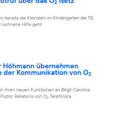
Notruf über das O
Netz
2
bereits die Kleinsten im Kindergarten die 112.
m schnelle Hilfe geht.
ar Höhmann übernehmen
b der Kommunikation von O
2
in ihren neuen Funktionen an Birgit Carolina
Public Relations von O
Telefónica.
2