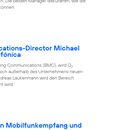
h. Die beiden Manager diskutieren, wie die
 können.
ations-Director Michael
fónica
eting Communications (BMC), wird O
2
 sich außerhalb des Unternehmens neuen
ndreas Laukenmann wird den Bereich
t wird.
en Mobilfunkempfang und