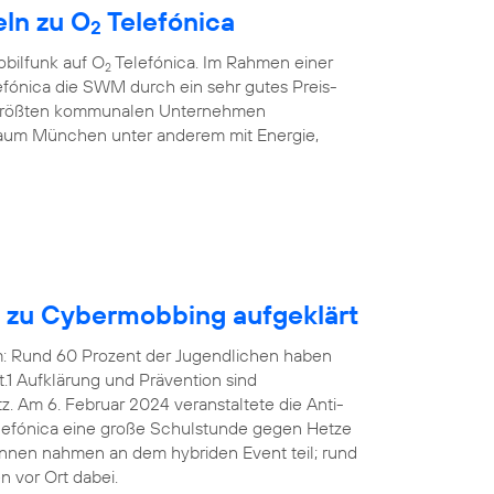
ln zu O
Telefónica
2
bilfunk auf O
Telefónica. Im Rahmen einer
2
fónica die SWM durch ein sehr gutes Preis-
r größten kommunalen Unternehmen
aum München unter anderem mit Energie,
n zu Cybermobbing aufgeklärt
em: Rund 60 Prozent der Jugendlichen haben
1 Aufklärung und Prävention sind
 Am 6. Februar 2024 veranstaltete die Anti-
efónica eine große Schulstunde gegen Hetze
innen nahmen an dem hybriden Event teil; rund
 vor Ort dabei.