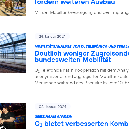
fordern weiteren Ausbau
Mit der Mobilfunkversorgung und der Empfangsq
24. Januar 2024
MOBILITÄTSANALYSE VON O
TELEFÓNICA UND TERALY
2
Deutlich weniger Zugreisend
bundesweiten Mobilität
O
Telefónica hat in Kooperation mit dem Analys
2
anonymisierter und aggregierter Mobilfunkdaten 
ull
Menschen während des Bahnstreiks vom 10. bis 
08. Januar 2024
GEMEINSAM SPAREN:
O
bietet verbesserten Kombi-
2