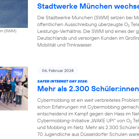
Stadtwerke München wechse
Die Stadtwerke München (SWM) setzen bei Mo
öffentlichen Ausschreibung überzeugte O
Tele
2
Leistungs-Verhältnis. Die SWM sind eines de
hen (SWM)
Deutschlands und versorgen Kunden im Großr
Mobilität und Trinkwasser.
06. Februar 2024
SAFER INTERNET DAY 2024:
Mehr als 2.300 Schüler:inne
Cybermobbing ist ein weit verbreitetes Probl
schon Erfahrungen mit Cybermobbing gemacht.
entscheidend im Kampf gegen den Hass im Netz.
Cybermobbing-Initiative „WAKE UP!“ von O
Tel
2
und Mobbing im Netz. Mehr als 2.300 Schüler:
70 Jugendliche aus Düsseldorfer Schulen waren