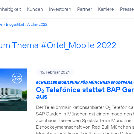
haltigkeit
Kunden
Investoren
Partner
Karriere
Presse
ws
Blogartikel
Archiv 2022
 zum Thema #Ortel_Mobile 2022
15. Februar 2024
SCHNELLER MOBILFUNK FÜR MÜNCHNER SPORTFANS:
O
Telefónica stattet SAP G
2
aus
Der Telekommunikationsanbieter O
Telefónica 
2
SAP Garden in München mit einem modernen 5G
Zuschauer fassenden Spielstätte im Münchner
Eishockeymannschaft von Red Bull München s
München, profitieren künftig von hohen Daten