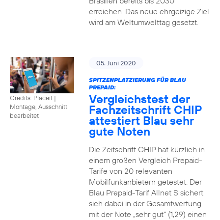
Brasilien bereits bis 2030
erreichen. Das neue ehrgeizige Ziel
wird am Weltumwelttag gesetzt.
05. Juni 2020
SPITZENPLATZIERUNG FÜR BLAU
PREPAID:
Vergleichstest der
Credits: Placeit
|
Fachzeitschrift CHIP
Montage, Ausschnitt
bearbeitet
attestiert Blau sehr
gute Noten
Die Zeitschrift CHIP hat kürzlich in
einem großen Vergleich Prepaid-
Tarife von 20 relevanten
Mobilfunkanbietern getestet. Der
Blau Prepaid-Tarif Allnet S sichert
sich dabei in der Gesamtwertung
mit der Note „sehr gut“ (1,29) einen