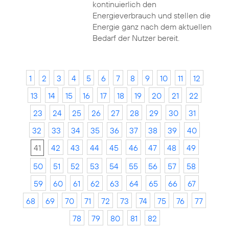
kontinuierlich den
Energieverbrauch und stellen die
Energie ganz nach dem aktuellen
Bedarf der Nutzer bereit.
1
2
3
4
5
6
7
8
9
10
11
12
13
14
15
16
17
18
19
20
21
22
23
24
25
26
27
28
29
30
31
32
33
34
35
36
37
38
39
40
41
42
43
44
45
46
47
48
49
50
51
52
53
54
55
56
57
58
59
60
61
62
63
64
65
66
67
68
69
70
71
72
73
74
75
76
77
78
79
80
81
82