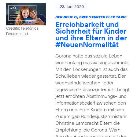
23. Juni 2020
DER NEUE O
FREE STARTER FLEX TARIF:
2
Erreichbarkeit und
Credits: Telefónica
Sicherheit für Kinder
Deutschland
und ihre Eltern in der
#NeuenNormalität
Corona hatte das soziale Leben
wochenlang massiv eingeschränkt.
Mit den Lockerungen ist auch das
Schulleben wieder gestartet. Der
wechselnde wochen- oder
tageweise Präsenzunterricht bringt
jetzt erhöhten Abstimmungs- und
Informationsbedarf zwischen den
Eltern und ihren Kindern mit sich.
Zudem gab Bundesjustizministerin
Christine Lambrecht Eltern die
Empfehlung, die Corona-Warn-
App der Bundesregierung auf den