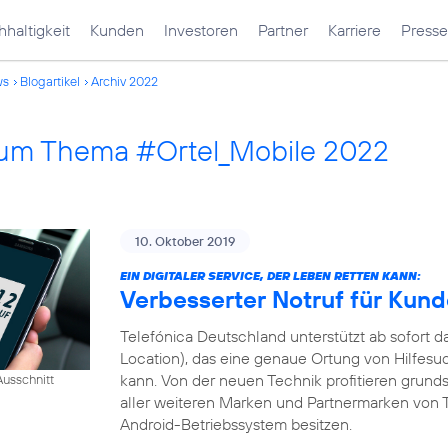
haltigkeit
Kunden
Investoren
Partner
Karriere
Presse
ws
Blogartikel
Archiv 2022
 zum Thema #Ortel_Mobile 2022
10. Oktober 2019
EIN DIGITALER SERVICE, DER LEBEN RETTEN KANN:
Verbesserter Notruf für Kun
Telefónica Deutschland unterstützt ab sofort
Location), das eine genaue Ortung von Hilfesu
kann. Von der neuen Technik profitieren grund
usschnitt
aller weiteren Marken und Partnermarken von T
Android-Betriebssystem besitzen.