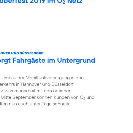
oberfest 2019 im O
Netz
2
NOVER UND DÜSSELDORF:
orgt Fahrgäste im Untergrund
 Umbau der Mobilfunkversorgung in den
erkehrs in Hannover und Düsseldorf
r Zusammenarbeit mit den örtlichen
t Mitte September können Kunden von O
und
2
dten nun auch unter Tage schnelle