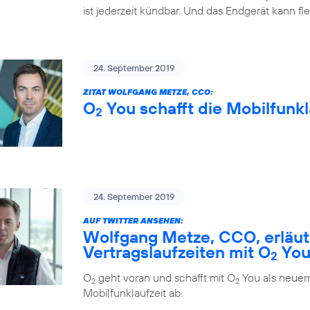
ist jederzeit kündbar. Und das Endgerät kann fl
24. September 2019
ZITAT WOLFGANG METZE, CCO:
O
You schafft die Mobilfunkl
2
24. September 2019
AUF TWITTER ANSEHEN:
Wolfgang Metze, CCO, erläute
Vertragslaufzeiten mit O
Yo
2
O
geht voran und schafft mit O
You als neuem
2
2
Mobilfunklaufzeit ab.