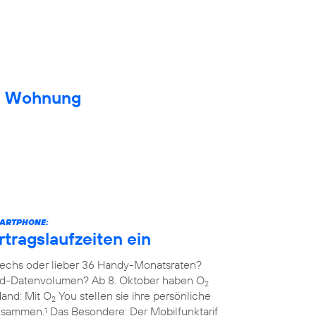
ue Wohnung
MARTPHONE:
rtragslaufzeiten ein
echs oder lieber 36 Handy-Monatsraten?
ed-Datenvolumen? Ab 8. Oktober haben O
2
Hand: Mit O
You stellen sie ihre persönliche
2
zusammen.
Das Besondere: Der Mobilfunktarif
1