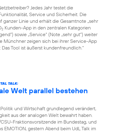
tzbetreiber? Jedes Jahr testet die
Funktionalität, Service und Sicherheit. Die
 ganzer Linie und erhält die Gesamtnote „sehr
O
Kunden-App in den zentralen Kategorien
2
end“) sowie „Service“ (Note „sehr gut“) weiter
ie Münchner zeigen sich bei ihrer Service-App
Das Tool ist äußerst kundenfreundlich.“
TAL TALK:
ale Welt parallel bestehen
Politik und Wirtschaft grundlegend verändert,
igkeit aus der analogen Welt bewahrt haben.
U/CSU-Fraktionsvorsitzende im Bundestag, und
ins EMOTION, gestern Abend beim UdL Talk im