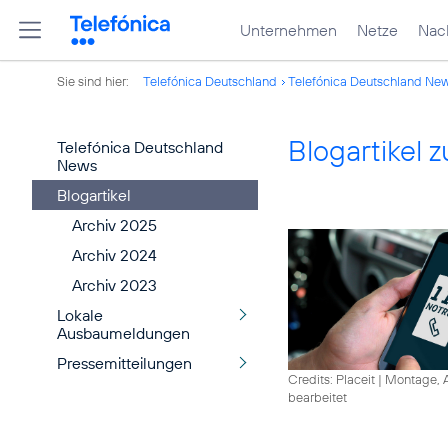
Unternehmen
Netze
Nach
Sie sind hier:
Telefónica Deutschland
Telefónica Deutschland Ne
Blogartikel
Telefónica Deutschland
News
Blogartikel
Archiv 2025
Archiv 2024
Archiv 2023
Lokale
Ausbaumeldungen
Pressemitteilungen
Credits: Placeit
|
Montage, A
bearbeitet