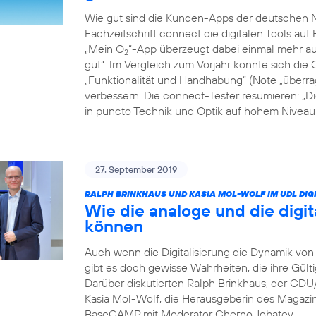
Wie gut sind die Kunden-Apps der deutschen Ne
Fachzeitschrift connect die digitalen Tools auf 
„Mein O
“-App überzeugt dabei einmal mehr auf
2
gut“. Im Vergleich zum Vorjahr konnte sich die 
„Funktionalität und Handhabung“ (Note „überrag
verbessern. Die connect-Tester resümieren: „D
in puncto Technik und Optik auf hohem Niveau: 
27. September 2019
RALPH BRINKHAUS UND KASIA MOL-WOLF IM UDL DIGI
Wie die analoge und die digit
können
Auch wenn die Digitalisierung die Dynamik von 
gibt es doch gewisse Wahrheiten, die ihre Gült
Darüber diskutierten Ralph Brinkhaus, der CD
Kasia Mol-Wolf, die Herausgeberin des Magaz
BaseCAMP mit Moderator Cherno Jobatey.