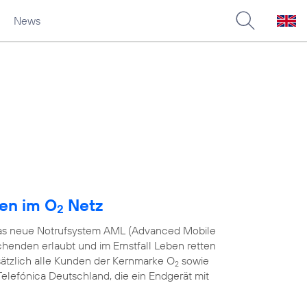
News
den im O
Netz
2
 das neue Notrufsystem AML (Advanced Mobile
chenden erlaubt und im Ernstfall Leben retten
sätzlich alle Kunden der Kernmarke O
sowie
2
elefónica Deutschland, die ein Endgerät mit