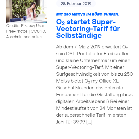
28. Februar 2019
MIT 250 MBIT/S IM BÜRO SURFEN:
O
startet Super-
2
Credits: Pixabay User
Vectoring-Tarif für
Free-Photos
|
CC0 1.0,
Selbständige
Auschnitt bearbeitet
Ab dem 7. März 2019 erweitert O
2
sein DSL-Portfolio für Freiberufler
und kleine Unternehmer um einen
Super-Vectoring-Tarif. Mit einer
Surfgeschwindigkeit von bis zu 250
Mbit/s bietet O
my Office XL
2
Geschäftskunden das optimale
Fundament für die Gestaltung ihres
digitalen Arbeitslebens.1) Bei einer
Mindestlaufzeit von 24 Monaten ist
der superschnelle Tarif im ersten
Jahr für 39,99 […]