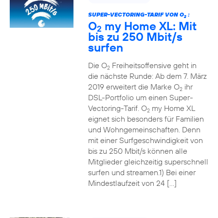
SUPER-VECTORING-TARIF VON O
:
2
O
my Home XL: Mit
2
bis zu 250 Mbit/s
surfen
Die O
Freiheitsoffensive geht in
2
die nächste Runde: Ab dem 7. März
2019 erweitert die Marke O
ihr
2
DSL-Portfolio um einen Super-
Vectoring-Tarif. O
my Home XL
2
eignet sich besonders für Familien
und Wohngemeinschaften. Denn
mit einer Surfgeschwindigkeit von
bis zu 250 Mbit/s können alle
Mitglieder gleichzeitig superschnell
surfen und streamen.1) Bei einer
Mindestlaufzeit von 24 […]