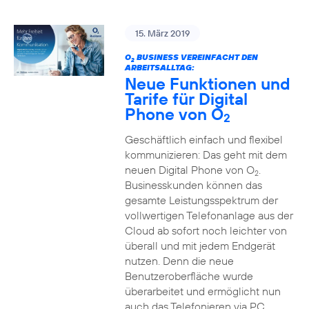
15. März 2019
O
BUSINESS VEREINFACHT DEN
2
ARBEITSALLTAG:
Neue Funktionen und
Tarife für Digital
Phone von O
2
Geschäftlich einfach und flexibel
kommunizieren: Das geht mit dem
neuen Digital Phone von O
.
2
Businesskunden können das
gesamte Leistungsspektrum der
vollwertigen Telefonanlage aus der
Cloud ab sofort noch leichter von
überall und mit jedem Endgerät
nutzen. Denn die neue
Benutzeroberfläche wurde
überarbeitet und ermöglicht nun
auch das Telefonieren via PC,