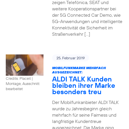
zeigen Telefónica, SEAT und
weitere Kooperationspartner bei
der 5G Connected Car Demo, wie
5G-Anwendungen und intelligente
Konnektivität die Sicherheit im
Straßenverkehr […]
25. Februar 2019
MOBILFUNKMARKE MEHRFACH
AUSGEZEICHNET:
ALDI TALK Kunden
Credits: Placeit
|
bleiben ihrer Marke
Montage, Ausschnitt
bearbeitet
besonders treu
Der Mobilfunkanbieter ALDI TALK
wurde zu Jahresbeginn gleich
mehrfach für seine Fairness und
langfristige Kundentreue
ausgezeichnet. Die Marke ging