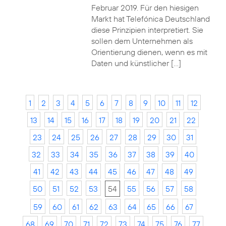
Februar 2019. Für den hiesigen
Markt hat Telefónica Deutschland
diese Prinzipien interpretiert. Sie
sollen dem Unternehmen als
Orientierung dienen, wenn es mit
Daten und künstlicher […]
1
2
3
4
5
6
7
8
9
10
11
12
13
14
15
16
17
18
19
20
21
22
23
24
25
26
27
28
29
30
31
32
33
34
35
36
37
38
39
40
41
42
43
44
45
46
47
48
49
50
51
52
53
54
55
56
57
58
59
60
61
62
63
64
65
66
67
68
69
70
71
72
73
74
75
76
77