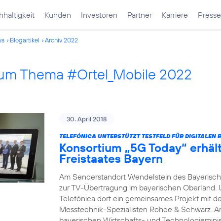
haltigkeit
Kunden
Investoren
Partner
Karriere
Presse
ws
Blogartikel
Archiv 2022
 zum Thema #Ortel_Mobile 2022
30. April 2018
TELEFÓNICA UNTERSTÜTZT TESTFELD FÜR DIGITALEN 
Konsortium „5G Today“ erhäl
Freistaates Bayern
Am Senderstandort Wendelstein des Bayerische
zur TV-Übertragung im bayerischen Oberland.
Telefónica dort ein gemeinsames Projekt mit 
Messtechnik-Spezialisten Rohde & Schwarz. A
bayerischen Wirtschafts- und Technologieminis