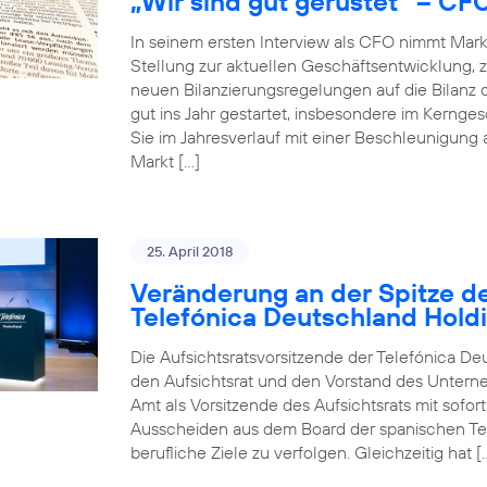
„Wir sind gut gerüstet“ – CF
In seinem ersten Interview als CFO nimmt Mar
Stellung zur aktuellen Geschäftsentwicklun
neuen Bilanzierungsregelungen auf die Bilanz 
gut ins Jahr gestartet, insbesondere im Kerng
Sie im Jahresverlauf mit einer Beschleunigung
Markt […]
25. April 2018
Veränderung an der Spitze de
Telefónica Deutschland Hold
Die Aufsichtsratsvorsitzende der Telefónica De
den Aufsichtsrat und den Vorstand des Unterneh
Amt als Vorsitzende des Aufsichtsrats mit sofo
Ausscheiden aus dem Board der spanischen Tele
berufliche Ziele zu verfolgen. Gleichzeitig hat [