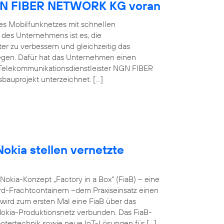
NGN FIBER NETWORK KG voran
es Mobilfunknetzes mit schnellen
 des Unternehmens ist es, die
er zu verbessern und gleichzeitig das
egen. Dafür hat das Unternehmen einen
Telekommunikationsdienstleister NGN FIBER
auprojekt unterzeichnet. […]
okia stellen vernetzte
okia-Konzept „Factory in a Box“ (FiaB) – eine
rd-Frachtcontainern –dem Praxiseinsatz einen
wird zum ersten Mal eine FiaB über das
Nokia-Produktionsnetz verbunden. Das FiaB-
otertechnik sowie neue IoT-Lösungen für […]