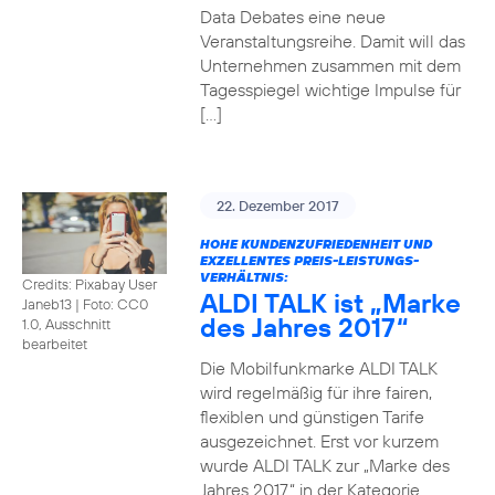
Data Debates eine neue
Veranstaltungsreihe. Damit will das
Unternehmen zusammen mit dem
Tagesspiegel wichtige Impulse für
[…]
22. Dezember 2017
HOHE KUNDENZUFRIEDENHEIT UND
EXZELLENTES PREIS-LEISTUNGS-
VERHÄLTNIS:
Credits: Pixabay User
ALDI TALK ist „Marke
Janeb13
|
Foto: CC0
des Jahres 2017“
1.0, Ausschnitt
bearbeitet
Die Mobilfunkmarke ALDI TALK
wird regelmäßig für ihre fairen,
flexiblen und günstigen Tarife
ausgezeichnet. Erst vor kurzem
wurde ALDI TALK zur „Marke des
Jahres 2017“ in der Kategorie