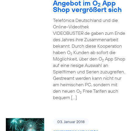
Angebot im O
App
2
Shop vergrößert sich
Telefónica Deutschland und die
Online-Videothek
VIDEOBUSTER.de gaben zum Ende
des Jahres ihre Zusammenarbeit
bekannt. Durch diese Kooperation
haben O
Kunden ab sofort die
2
Möglichkeit, über den O
App Shop
2
auf eine riesige Auswahl an
Spielfilmen und Serien zuzugreifen.
Gestreamt werden kann nicht nur
am heimischen PC, sondern mit
den neuen O
Free Tarifen auch
2
bequem […]
03. Januar 2018