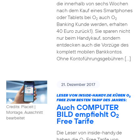
die innerhalb von sechs Wochen
nach dem Kauf eines Smartphones
oder Tablets bei O
auch O
2
2
Banking Kunde werden, erhalten
40 Euro zurück1). Sie sparen nicht
nur beim Handykauf, sondern
entdecken auch die Vorzüge des
komplett mobilen Bankkontos.
Ohne Kontoführungsgebühren […]
21. Dezember 2017
LESER VON INSIDE-HANDY.DE KÜREN O
2
FREE ZUM BESTEN TARIF DES JAHRES:
Auch COMPUTER
Credits: Placeit
|
BILD empfiehlt O
Montage, Ausschnitt
2
bearbeitet
Free Tarife
Die Leser von inside-handy.de
haben die O
Free Tarife von