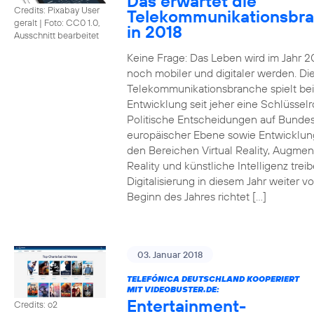
Das erwartet die
Credits: Pixabay User
Telekommunikationsbr
geralt
|
Foto: CC0 1.0,
in 2018
Ausschnitt bearbeitet
Keine Frage: Das Leben wird im Jahr 2
noch mobiler und digitaler werden. Di
Telekommunikationsbranche spielt bei
Entwicklung seit jeher eine Schlüsselro
Politische Entscheidungen auf Bunde
europäischer Ebene sowie Entwicklun
den Bereichen Virtual Reality, Augme
Reality und künstliche Intelligenz trei
Digitalisierung in diesem Jahr weiter vo
Beginn des Jahres richtet […]
03. Januar 2018
TELEFÓNICA DEUTSCHLAND KOOPERIERT
MIT VIDEOBUSTER.DE:
Entertainment-
Credits: o2