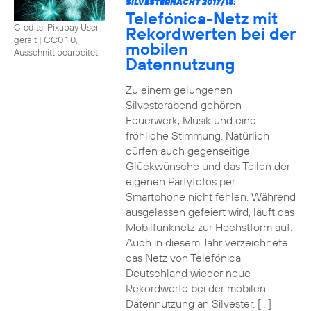
SILVESTERNACHT 2017/18:
Telefónica-Netz mit
Credits: Pixabay User
Rekordwerten bei der
geralt
|
CC0 1.0,
mobilen
Ausschnitt bearbeitet
Datennutzung
Zu einem gelungenen
Silvesterabend gehören
Feuerwerk, Musik und eine
fröhliche Stimmung. Natürlich
dürfen auch gegenseitige
Glückwünsche und das Teilen der
eigenen Partyfotos per
Smartphone nicht fehlen. Während
ausgelassen gefeiert wird, läuft das
Mobilfunknetz zur Höchstform auf.
Auch in diesem Jahr verzeichnete
das Netz von Telefónica
Deutschland wieder neue
Rekordwerte bei der mobilen
Datennutzung an Silvester. […]