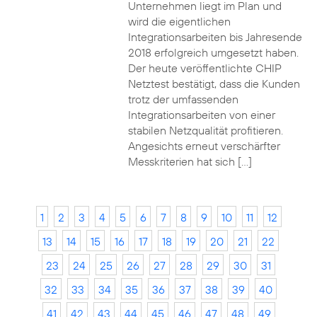
Unternehmen liegt im Plan und
wird die eigentlichen
Integrationsarbeiten bis Jahresende
2018 erfolgreich umgesetzt haben.
Der heute veröffentlichte CHIP
Netztest bestätigt, dass die Kunden
trotz der umfassenden
Integrationsarbeiten von einer
stabilen Netzqualität profitieren.
Angesichts erneut verschärfter
Messkriterien hat sich […]
1
2
3
4
5
6
7
8
9
10
11
12
13
14
15
16
17
18
19
20
21
22
23
24
25
26
27
28
29
30
31
32
33
34
35
36
37
38
39
40
41
42
43
44
45
46
47
48
49