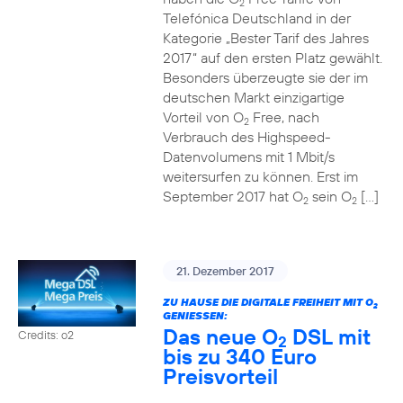
2
Telefónica Deutschland in der
Kategorie „Bester Tarif des Jahres
2017“ auf den ersten Platz gewählt.
Besonders überzeugte sie der im
deutschen Markt einzigartige
Vorteil von O
Free, nach
2
Verbrauch des Highspeed-
Datenvolumens mit 1 Mbit/s
weitersurfen zu können. Erst im
September 2017 hat O
sein O
[…]
2
2
21. Dezember 2017
ZU HAUSE DIE DIGITALE FREIHEIT MIT O
2
GENIESSEN:
Das neue O
DSL mit
Credits: o2
2
bis zu 340 Euro
Preisvorteil