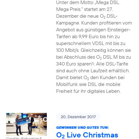
Unter dem Motto „Mega DSL.
Mega Preis.” startet am 27.
Dezember die neue O
DSL-
2
Kampagne. Kunden profitieren vom
Angebot aus günstigen Einsteiger-
Tarifen ab 9,99 Euro bis hin zu
superschnellem VDSL mit bis zu
100 Mbit/s. Gleichzeitig können sie
bei Abschluss des O
DSL M bis zu
2
340 Euro sparen
. Alle DSL-Tarife
1)
sind auch ohne Laufzeit erhältlich.
Damit bietet O
den Kunden bei
2
Mobilfunk wie DSL die mobile
Freiheit für ihr digitales Leben.
20. Dezember 2017
GEWINNEN UND GUTES TUN:
O
Live Christmas
2
Credits: Sebastian F.