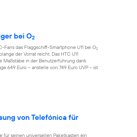
iger bei O
2
TC-Fans das Flaggschiff-Smartphone U11 bei O
2
lange der Vorrat reicht. Das HTC U11
e Maßstäbe in der Benutzerführung dank
ge 649 Euro – anstelle von 749 Euro UVP – ist
sung von Telefónica für
ür seinen universellen Paketkasten ein