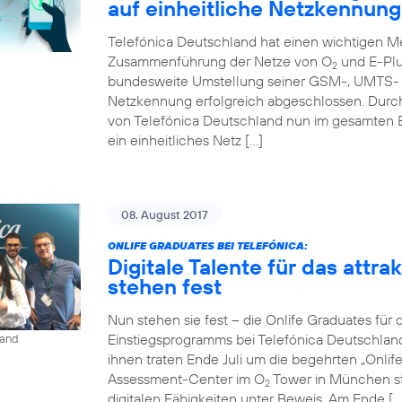
auf einheitliche Netzkennung
Telefónica Deutschland hat einen wichtigen Me
Zusammenführung der Netze von O
und E-Plu
2
bundesweite Umstellung seiner GSM-, UMTS- u
Netzkennung erfolgreich abgeschlossen. Durc
von Telefónica Deutschland nun im gesamten 
ein einheitliches Netz […]
08. August 2017
ONLIFE GRADUATES BEI TELEFÓNICA:
Digitale Talente für das attr
stehen fest
Nun stehen sie fest – die Onlife Graduates für 
Einstiegsprogramms bei Telefónica Deutschlan
land
ihnen traten Ende Juli um die begehrten „Onli
Assessment-Center im O
Tower in München st
2
digitalen Fähigkeiten unter Beweis. Am Ende […